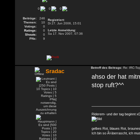
0
0
0
Beiträge:
246
Registriert:
Themen:
10
Di 27. Jun 2006, 15:01
Votings:
0
Letzte Anmeldung:
Ratings:
0
Sa 17. Nov 2007, 07:36
Shouts:
0
PNs:
9
Betreff des Beitrags:
Re: IRC-To
Sradac
ahso der hat mitm
stop ruft?^^
Riderem- und der tag beginnt x
gelbes Rot, blaues Rot, braune
Ich bin so Ã¼berrascht, ich mu