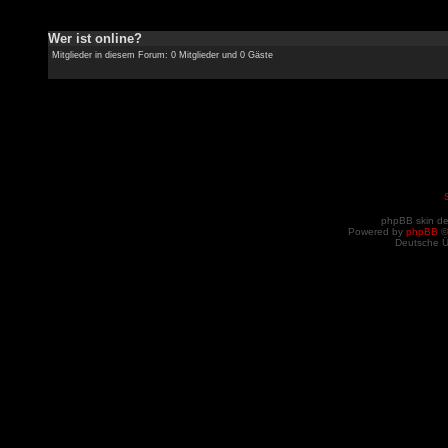
Wer ist online?
Mitglieder in diesem Forum: 0 Mitglieder und 0 Gäste
phpBB skin d
Powered by
phpBB
©
Deutsche 