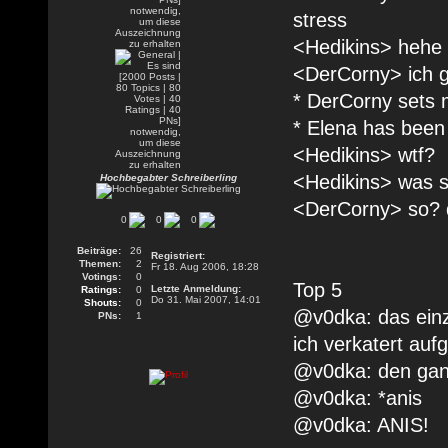
stress
<Hedikins> hehe
<DerCorny> ich gl
* DerCorny sets 
* Elena has been
<Hedikins> wtf?
<Hedikins> was so
Hochbegabter Schreiberling
<DerCorny> so? d
0
0
0
Beiträge:
26
Registriert:
Themen:
2
Fr 18. Aug 2006, 18:28
Votings:
0
Top 5
Letzte Anmeldung:
Ratings:
0
Do 31. Mai 2007, 14:01
Shouts:
0
@v0dka: das einz
PNs:
1
ich verkatert auf
@v0dka: den gan
@v0dka: *anis
@v0dka: ANIS!