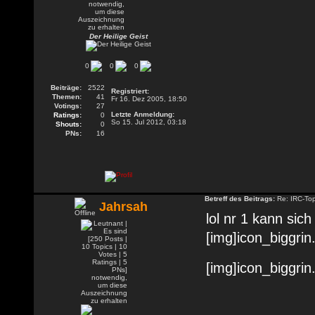
Der Heilige Geist
0
0
0
Beiträge:
2522
Registriert:
Themen:
41
Fr 16. Dez 2005, 18:50
Votings:
27
Letzte Anmeldung:
Ratings:
0
So 15. Jul 2012, 03:18
Shouts:
0
PNs:
16
Betreff des Beitrags:
Re: IRC-To
Jahrsah
lol nr 1 kann sich
[img]icon_biggrin.
[img]icon_biggrin