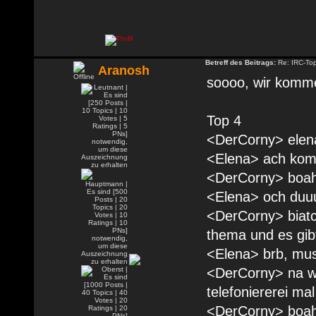
Betreff des Beitrags:
Re: IRC-To
Aranosh
soooo, wir komme
Top 4
<DerCorny> elena
<Elena> ach ko
<DerCorny> boah 
<Elena> och duuu
<DerCorny> biatc
thema und es gib
<Elena> brb, muss
<DerCorny> na w
telefoniererei ma
<DerCorny> boah,