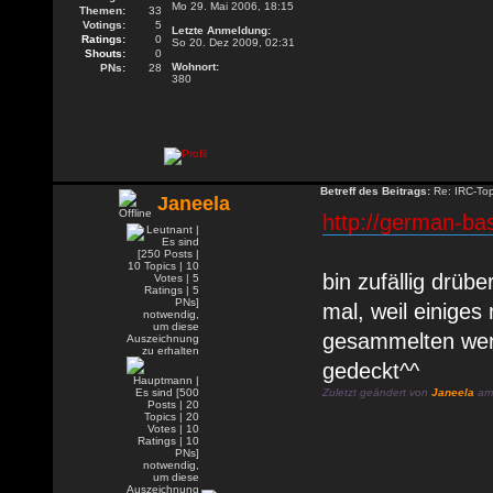
Mo 29. Mai 2006, 18:15
Themen:
33
Votings:
5
Letzte Anmeldung:
Ratings:
0
So 20. Dez 2009, 02:31
Shouts:
0
Wohnort:
PNs:
28
380
Betreff des Beitrags:
Re: IRC-To
Janeela
http://german-ba
bin zufällig drüb
mal, weil einiges
gesammelten werke
gedeckt^^
Zuletzt geändert von
Janeela
am 