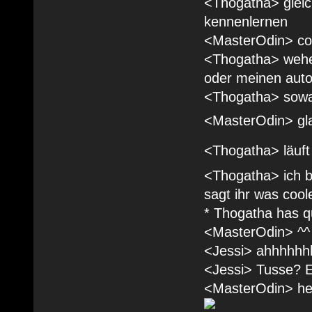
<Thogatha> gleic
kennenlernen
<MasterOdin> co
<Thogatha> wehe 
oder meinen autou
<Thogatha> sowas
<MasterOdin> gla
<Thogatha> läuft 
<Thogatha> ich b
sagt ihr was coo
* Thogatha has qu
<MasterOdin> ^^
<Jessi> ahhhhhh
<Jessi> Tusse? E
<MasterOdin> hey