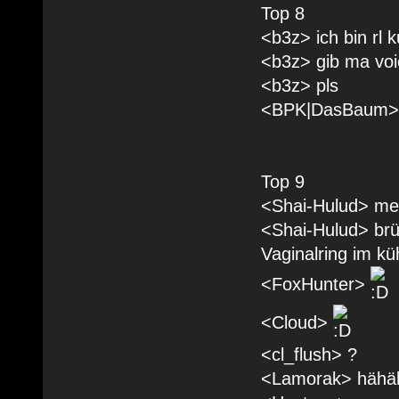
Top 8
<b3z> ich bin rl 
<b3z> gib ma voi
<b3z> pls
<BPK|DasBaum> li
Top 9
<Shai-Hulud> mei
<Shai-Hulud> brül
Vaginalring im kü
<FoxHunter>
<Cloud>
<cl_flush> ?
<Lamorak> hähä