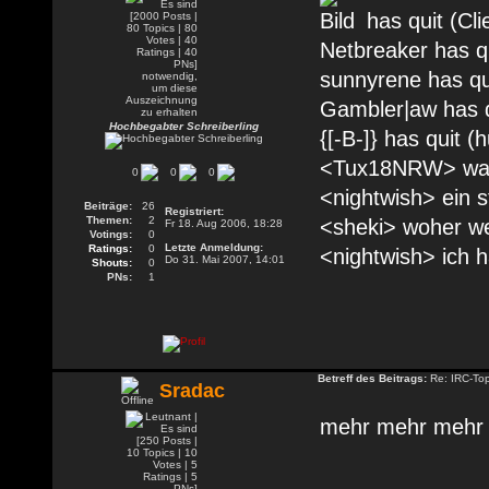
has quit (Clie
Netbreaker has q
sunnyrene has qu
Gambler|aw has q
Hochbegabter Schreiberling
{[-B-]} has quit 
<Tux18NRW> was
0
0
0
<nightwish> ein s
Beiträge:
26
Registriert:
Themen:
2
<sheki> woher we
Fr 18. Aug 2006, 18:28
Votings:
0
Letzte Anmeldung:
Ratings:
0
<nightwish> ich h
Do 31. Mai 2007, 14:01
Shouts:
0
PNs:
1
Betreff des Beitrags:
Re: IRC-To
Sradac
mehr mehr meh