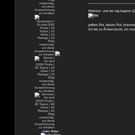
Riderem- und der tag beginnt x
gelbes Rot, blaues Rot, braune
Ich bin so Ã¼berrascht, ich mu
edler Ritter