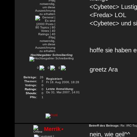
<Cybetec> Lustig
<Freda> LOL
<Cybetec> und si
hoffe sie haben 
Hochbegabter Schreiberling
0
0
0
greetz Ara
Beiträge:
26
Registriert:
Themen:
2
Fr 18. Aug 2006, 18:28
Votings:
0
Letzte Anmeldung:
Ratings:
0
Do 31. Mai 2007, 14:01
Shouts:
0
PNs:
1
Betreff des Beitrags:
Re: IRC-To
Merrik
•
nein, wie geil^^