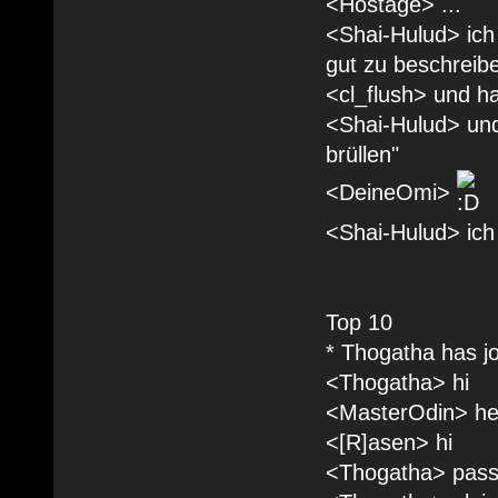
<Hostage> ...
<Shai-Hulud> ich 
gut zu beschreibe
<cl_flush> und ha
<Shai-Hulud> und 
brüllen"
<DeineOmi>
<Shai-Hulud> ich
Top 10
* Thogatha has j
<Thogatha> hi
<MasterOdin> h
<[R]asen> hi
<Thogatha> passt