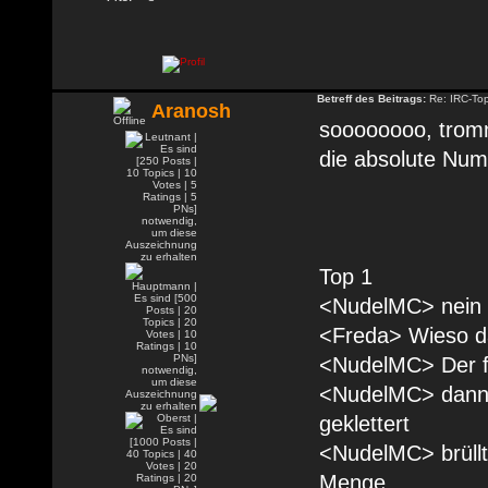
Betreff des Beitrags:
Re: IRC-To
Aranosh
soooooooo, tromm
die absolute Num
Top 1
<NudelMC> nein 
<Freda> Wieso d
<NudelMC> Der fe
<NudelMC> dann i
geklettert
<NudelMC> brüllt
Menge