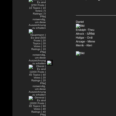
Daniel
Endolph -Theu
Afrock - SÃ¶ldi
Hafgar - Ordi
Arsage - Minne
Merrik - Kleri