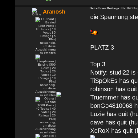
Betreff des Beitrags:
Re: IRC-To
Aranosh
die Spannung stei
PLATZ 3
Top 3
Notify: studi22 is
TiSpOkEs has qui
robinson has qui
Truemmer has qui
bonGo4810068 has
Luzie has quit (
dave has quit (h
XeRoX has quit (