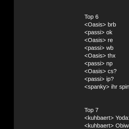
Top 6
<Oasis> brb
<passi> ok
<Oasis> re
<passi> wb
<Oasis> thx
<passi> np
<Oasis> cs?
<passi> ip?
<spanky> ihr spi
Top 7
<kuhbaert> Yoda: 
<kuhbaert> Obiwa