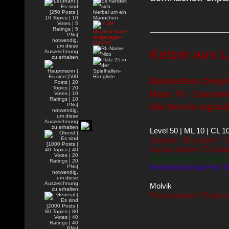
Ketzer aus L
Baronetess Oneyll
Haus 70 - Caerwen
alle Berufe legend
Level 50 | ML 10 | CL 1
Zauberin "Eiszapfen" -
Kundschafterin "Schatt
Beschwörerin "Knusperf
Geisterbeschwörerin "N
Molvik
Minnesängerin "Redpow