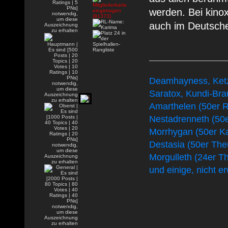
werden. Bei kino
auch im Deutsch
Deamhayness, Ketz
Saratox, Kundi-Bra
Amarthelen (50er 
Nestadrenneth (50e
Morrhygan (50er K
Destasia (50er The
Morgulleth (24er T
und einige, nicht 