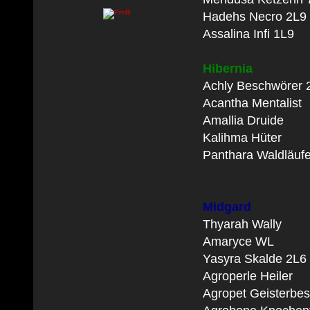
Hadehs Necro 2L9
Assalina Infi 1L9
Hibernia
Achly Beschwörer 
Acantha Mentalist
Amallia Druide
Kalihma Hüter
Panthara Waldläufe
Midgard
Thyarah Wally
Amaryce WL
Yasyra Skalde 2L6
Agroperle Heiler
Agropet Geisterbe