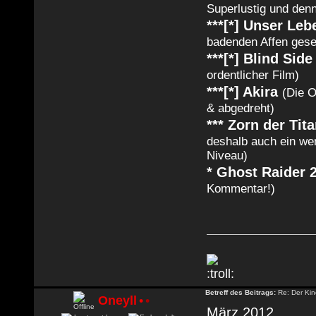
Superlustig und den
***[*] Unser Le
badenden Affen gese
***[*] Blind Sid
ordentlicher Film)
***[*] Akira
(Die O
& abgedreht)
*** Zorn der Ti
deshalb auch ein weni
Niveau)
* Ghost Raider 
Kommentar!)
Betreff des Beitrags:
Re: Der Kin
Oneyll
•
•
März 2012