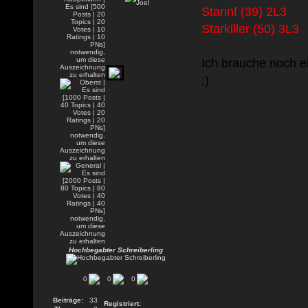
Starinf (39) 2L3
Starkiller (50) 3L3
Ich brauche noch e
;)
Hochbegabter Schreiberling
0
0
0
Beiträge:
33
Registriert: