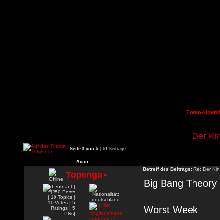
Foren-Übersi
Der Ki
Seite
3
von
5
[ 61 Beiträge ]
Autor
Betreff des Beitrags:
Re: Der Kin
Topenga
•
Big Bang Theory
Worst Week