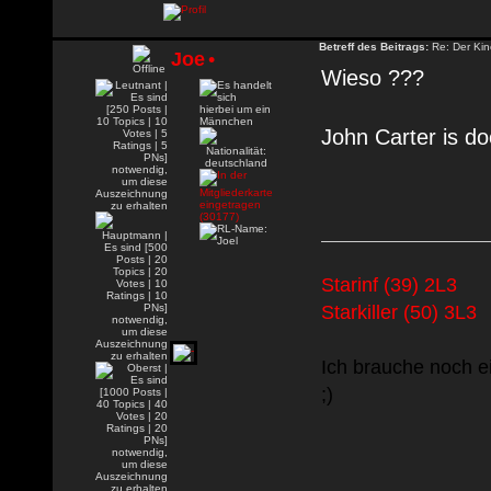
Betreff des Beitrags:
Re: Der Kin
Joe
•
Wieso ???
John Carter is doc
Starinf (39) 2L3
Starkiller (50) 3L3
Ich brauche noch e
;)