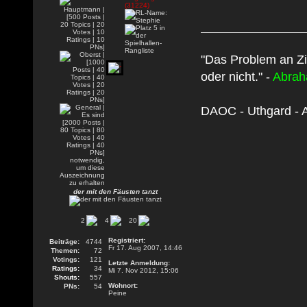
"Das Problem an Zi
oder nicht." -
Abrah
DAOC - Uthgard - A
der mit den Fäusten tanzt
2
4
20
Registriert:
Beiträge:
4744
Fr 17. Aug 2007, 14:46
Themen:
72
Votings:
121
Letzte Anmeldung:
Ratings:
34
Mi 7. Nov 2012, 15:06
Shouts:
557
Wohnort:
PNs:
54
Peine