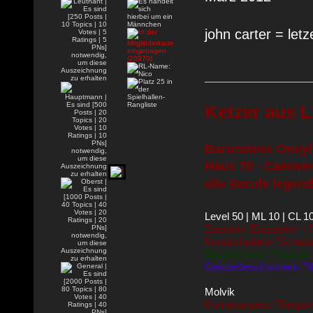
john carter = letz
Ketzer aus L
Baronetess Oneyll
Haus 70 - Caerwen
alle Berufe legend
Level 50 | ML 10 | CL 1
Zauberin "Eiszapfen" -
Kundschafterin "Schatt
Beschwörerin "Knusperf
Geisterbeschwörerin "N
Molvik
Minnesängerin "Redpow