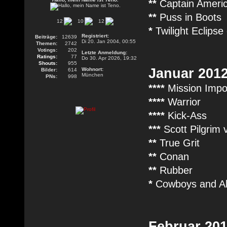
**
Captain Ameri
**
Puss in Boots
12
10
12
*
Twilight Eclipse
Registriert:
Beiträge:
12639
Di 20. Jan 2004, 00:55
Themen:
2742
Votings:
202
Letzte Anmeldung:
Ratings:
77
Do 30. Apr 2026, 19:32
Shouts:
955
Januar 201
Wohnort:
Bilder:
614
München
PNs:
998
****
Mission Impo
****
Warrior
****
Kick-Ass
***
Scott Pilgrim 
**
True Grit
**
Conan
**
Rubber
*
Cowboys and Al
Februar 20