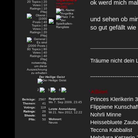
ok werd mich mal
und sehen ob mir 
so gut gefällt wie 
Träume nicht dein 
-------------------------
Der Heilige Geist
2
5
6
Albion
Princes Klerikerin 
Registriert:
Beiträge:
2567
Mo 7. Sep 2009, 23:45
Themen:
41
Flippiene Kunschaf
Votings:
119
Letzte Anmeldung:
Ratings:
26
Mi 21. Nov 2012, 12:22
Nohrli Minne
Shouts:
68
Wohnort:
PNs:
50
Heissebluete Zaube
Neuss
Teccna Kabbalist
Mehdusa Ketzerin 