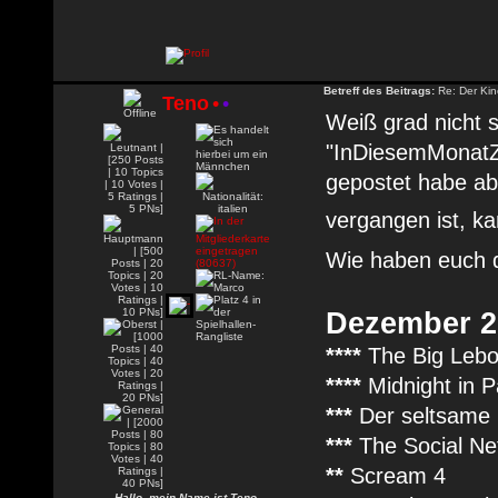
Betreff des Beitrags:
Re: Der Kin
Teno
•
•
Weiß grad nicht 
"InDiesemMonat
gepostet habe ab
vergangen ist, ka
Wie haben euch d
Dezember 2
****
The Big Lebo
****
Midnight in P
***
Der seltsame 
***
The Social Ne
**
Scream 4
Hallo, mein Name ist Teno.