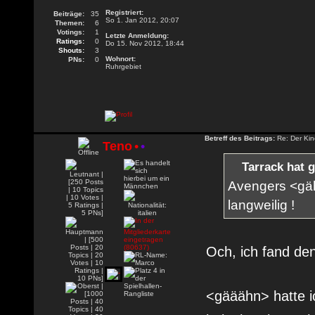
Registriert:
Beiträge:
35
So 1. Jan 2012, 20:07
Themen:
6
Votings:
1
Letzte Anmeldung:
Ratings:
0
Do 15. Nov 2012, 18:44
Shouts:
3
Wohnort:
PNs:
0
Ruhrgebiet
Betreff des Beitrags:
Re: Der Kin
Teno
•
•
Tarrack hat 
Avengers <gäh
langweilig !
Och, ich fand de
<gääähn> hatte i