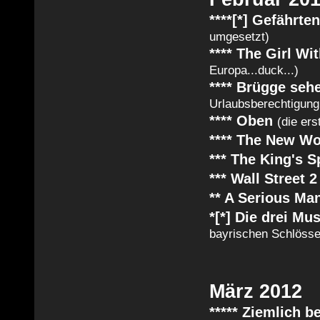
****[*] Gefährten
umgesetzt)
**** The Girl W
Europa...duck...)
**** Brügge se
Urlaubsberechtigung 
**** Oben
(die ers
**** The New W
*** The King's 
*** Wall Street 
** A Serious Ma
*[*] Die drei Mu
bayrischen Schlösse
März 2012
***** Ziemlich 