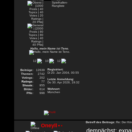
Hallo, mein Name ist Teno.
12
10
12
Registriert:
Beiträge:
12639
Di 20. Jan 2004, 00:55
Themen:
2742
Votings:
202
Letzte Anmeldung:
Ratings:
77
Do 30. Apr 2026, 19:32
Shouts:
955
Wohnort:
Bilder:
614
München
PNs:
998
Betreff des Beitrags:
Re: Der Kin
Oneyll
•
•
demnächst: expan