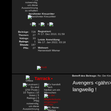
berühmter Kreuzritter
0
0
0
Registriert:
Beiträge:
728
Fr 17. Dez 2010, 01:59
Themen:
27
Votings:
33
Letzte Anmeldung:
Ratings:
1
Mo 17. Jan 2022, 03:18
Shouts:
187
Wohnort:
PNs:
27
Hansestadt Wismar
Betreff des Beitrags:
Re: Der Kin
Tarrack
•
Avengers <gähn> 
langweilig !