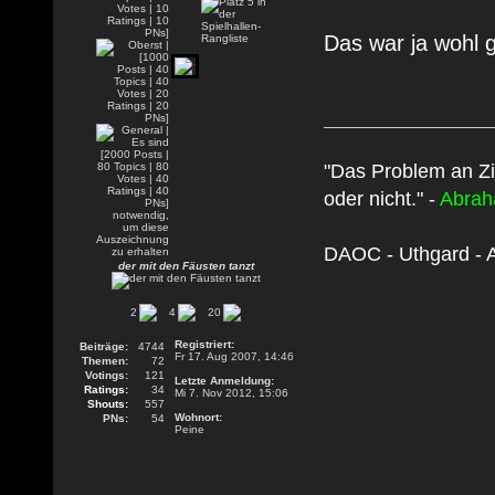
Das war ja wohl g
"Das Problem an Zi
oder nicht." -
Abrah
DAOC - Uthgard - A
der mit den Fäusten tanzt
2
4
20
Registriert:
Beiträge:
4744
Fr 17. Aug 2007, 14:46
Themen:
72
Votings:
121
Letzte Anmeldung:
Ratings:
34
Mi 7. Nov 2012, 15:06
Shouts:
557
Wohnort:
PNs:
54
Peine