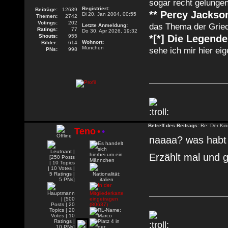
sogar recht gelunge
Registriert:
Beiträge:
12639
** Percy Jackso
Di 20. Jan 2004, 00:55
Themen:
2742
Votings:
202
das Thema der Griec
Letzte Anmeldung:
Ratings:
77
Do 30. Apr 2026, 19:32
Shouts:
955
*[*] Die Legend
Wohnort:
Bilder:
614
München
sehe ich mir hier eig
PNs:
998
Betreff des Beitrags:
Re: Der Kin
Teno
•
•
naaaa? was habt 
Erzählt mal und 