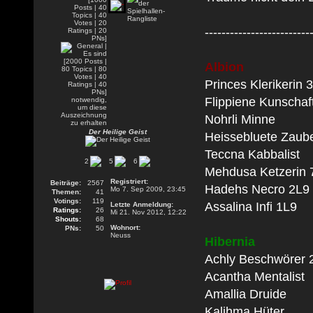
-------------------------
Albion
Princes Klerikerin 
Flippiene Kunschaf
Nohrli Minne
Der Heilige Geist
Heissebluete Zaube
Teccna Kabbalist
2
5
6
Mehdusa Ketzerin 
Registriert:
Beiträge:
2567
Hadehs Necro 2L9
Mo 7. Sep 2009, 23:45
Themen:
41
Votings:
119
Assalina Infi 1L9
Letzte Anmeldung:
Ratings:
26
Mi 21. Nov 2012, 12:22
Shouts:
68
Wohnort:
PNs:
50
Neuss
Hibernia
Achly Beschwörer 
Acantha Mentalist
Amallia Druide
Kalihma Hüter