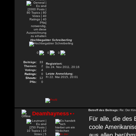
Hochbegabter Schreiberling
0
0
0
Beiträge:
33
Registriert:
Themen:
2
Do 24. Nov 2011, 20:16
Votings:
4
Letzte Anmeldung:
Ratings:
0
Fr 22. Mai 2015, 20:01
Shouts:
12
PNs:
0
Betreff des Beitrags:
Re: Der Kin
Deamhayness
•
•
Für alle, die de
coole Amerikanisc
aus allen berühm