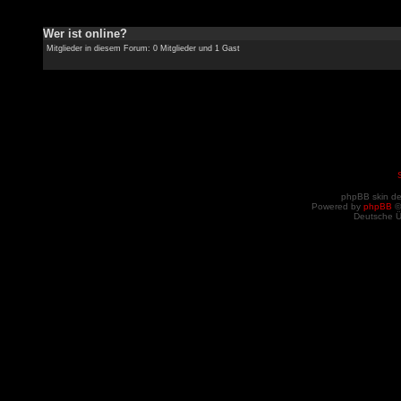
Wer ist online?
Mitglieder in diesem Forum: 0 Mitglieder und 1 Gast
phpBB skin d
Powered by
phpBB
©
Deutsche 