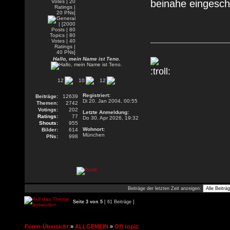
beinahe eingesch
Hallo, mein Name ist Teno.
12
10
12
Registriert:
Beiträge:
12639
Di 20. Jan 2004, 00:55
Themen:
2742
Votings:
202
Letzte Anmeldung:
Ratings:
77
Do 30. Apr 2026, 19:32
Shouts:
955
Wohnort:
Bilder:
614
München
PNs:
998
Beiträge der letzten Zeit anzeigen:
Seite
3
von
5
[ 61 Beiträge ]
Foren-Übersicht
»
ALLGEMEIN
»
Off topic