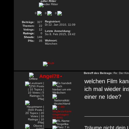
edler Ritter
0
0
0
Registriert:
Beiträge:
327
Di 12. Jan 2010, 11:09
Themen:
22
Votings:
12
Letzte Anmeldung:
Ratings:
0
So 8. Feb 2015, 19:42
Shouts:
146
Wohnort:
PNs:
35
München
Betreff des Beitrags:
Re: Der Kin
Angel78
•
welchen Film kan
ich mal wieder in
einer ne Idee?
Träume nicht dein 