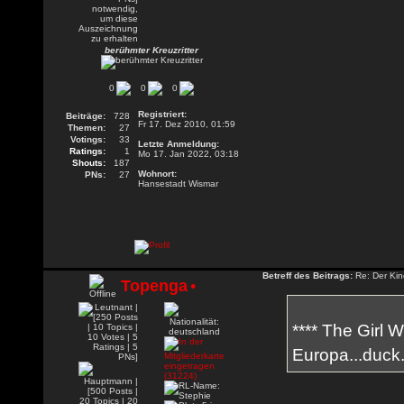
berühmter Kreuzritter
0
0
0
Registriert:
Beiträge:
728
Fr 17. Dez 2010, 01:59
Themen:
27
Votings:
33
Letzte Anmeldung:
Ratings:
1
Mo 17. Jan 2022, 03:18
Shouts:
187
Wohnort:
PNs:
27
Hansestadt Wismar
Betreff des Beitrags:
Re: Der Kin
Topenga
•
**** The Girl 
Europa...duck.