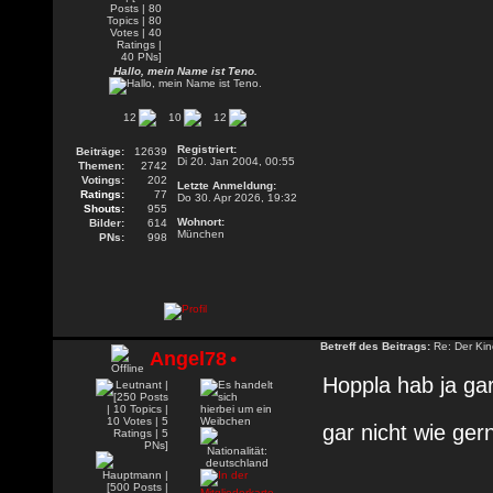
Hallo, mein Name ist Teno.
12
10
12
Registriert:
Beiträge:
12639
Di 20. Jan 2004, 00:55
Themen:
2742
Votings:
202
Letzte Anmeldung:
Ratings:
77
Do 30. Apr 2026, 19:32
Shouts:
955
Wohnort:
Bilder:
614
München
PNs:
998
Betreff des Beitrags:
Re: Der Kin
Angel78
•
Hoppla hab ja ga
gar nicht wie ger