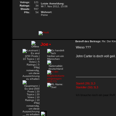
Votings:
121
Letzte Anmeldung:
Ratings:
34
Mi 7. Nov 2012, 15:06
Shouts:
557
Wohnort:
PNs:
54
Peine
Betreff des Beitrags:
Re: Der Kin
Joe
•
Wieso ???
John Carter is doch voll geil..
Starinf (39) 2L3
Starkiller (50) 3L3
Ich brauche noch ein paar RvR c