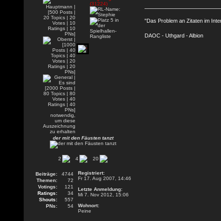
"Das Problem an Zitaten im Inte
DAOC - Uthgard - Albion
der mit den Fäusten tanzt
2
4
20
Registriert:
Beiträge:
4744
Fr 17. Aug 2007, 14:46
Themen:
72
Votings:
121
Letzte Anmeldung:
Ratings:
34
Mi 7. Nov 2012, 15:06
Shouts:
557
Wohnort:
PNs:
54
Peine