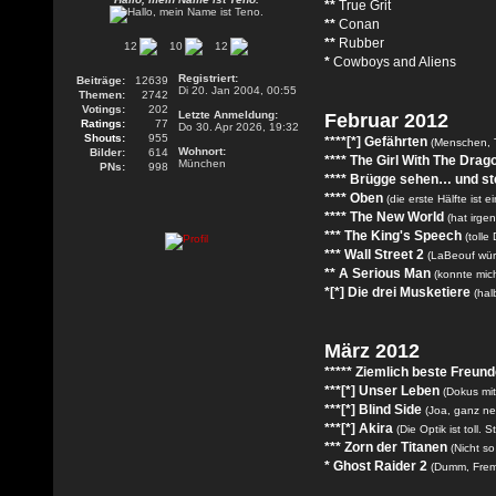
**
True Grit
**
Conan
**
Rubber
12
10
12
*
Cowboys and Aliens
Registriert:
Beiträge:
12639
Di 20. Jan 2004, 00:55
Themen:
2742
Votings:
202
Letzte Anmeldung:
Februar 2012
Ratings:
77
Do 30. Apr 2026, 19:32
Shouts:
955
****[*] Gefährten
(Menschen, T
Wohnort:
Bilder:
614
**** The Girl With The Drag
München
PNs:
998
**** Brügge sehen… und s
**** Oben
(die erste Hälfte ist e
**** The New World
(hat irge
*** The King's Speech
(tolle
*** Wall Street 2
(LaBeouf wür
** A Serious Man
(konnte mic
*[*] Die drei Musketiere
(hal
März 2012
***** Ziemlich beste Freun
***[*] Unser Leben
(Dokus mi
***[*] Blind Side
(Joa, ganz net
***[*] Akira
(Die Optik ist toll.
*** Zorn der Titanen
(Nicht so
* Ghost Raider 2
(Dumm, Frem