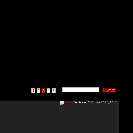
1
2
3
4
5
Verfasst:
Fr 6. Jan 2012, 18:21