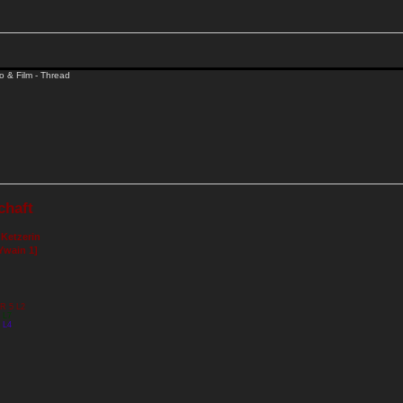
o & Film - Thread
chaft
 Ketzerin
Ywain 1]
RR 5 L2
 L7
 L4