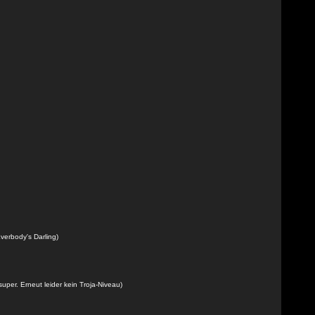
verbody's Darling)
super. Erneut leider kein Troja-Niveau)