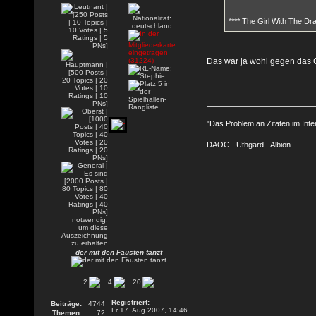
**** The Girl With The Dr
Das war ja wohl gegen das Or
"Das Problem an Zitaten im Inte
DAOC - Uthgard - Albion
der mit den Fäusten tanzt
2
4
20
Registriert:
Beiträge:
4744
Fr 17. Aug 2007, 14:46
Themen:
72