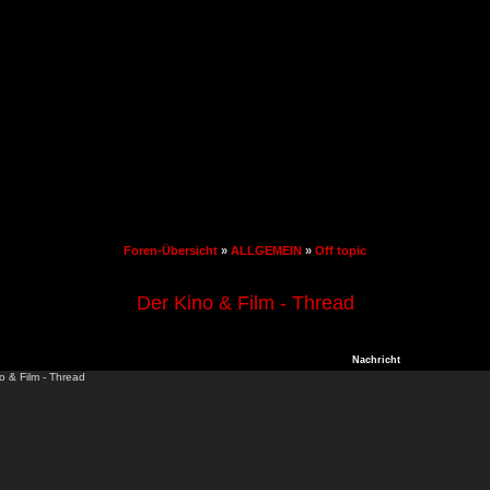
Foren-Übersicht
»
ALLGEMEIN
»
Off topic
Der Kino & Film - Thread
Nachricht
o & Film - Thread