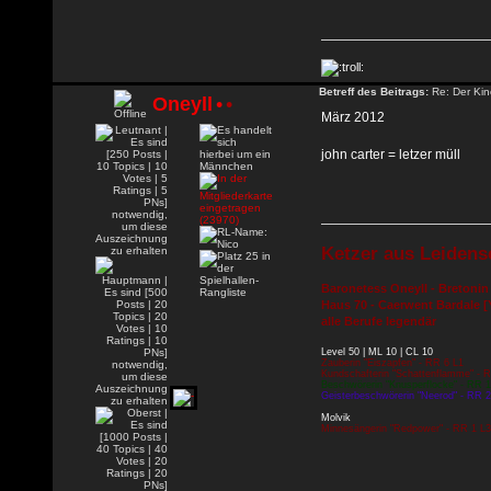
Betreff des Beitrags:
Re: Der Kin
Oneyll
•
•
März 2012
john carter = letzer müll
Ketzer aus Leidens
Baronetess Oneyll - Bretonin
Haus 70 - Caerwent Bardale [
alle Berufe legendär
Level 50 | ML 10 | CL 10
Zauberin "Eiszapfen" - RR 6 L1
Kundschafterin "Schattenflamme" - 
Beschwörerin "Knusperflocke" - RR 1
Geisterbeschwörerin "Neerod" - RR 2
Molvik
Minnesängerin "Redpower" - RR 1 L3