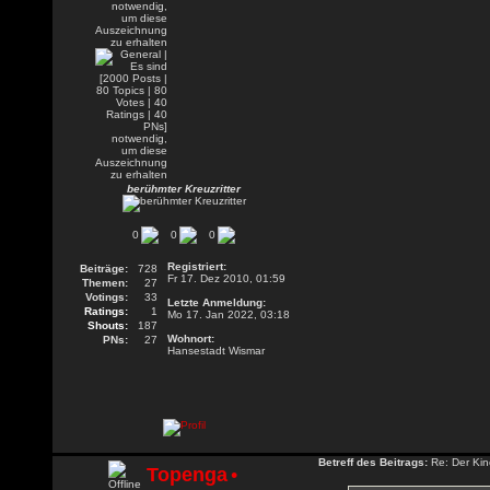
berühmter Kreuzritter
0
0
0
Registriert:
Beiträge:
728
Fr 17. Dez 2010, 01:59
Themen:
27
Votings:
33
Letzte Anmeldung:
Ratings:
1
Mo 17. Jan 2022, 03:18
Shouts:
187
Wohnort:
PNs:
27
Hansestadt Wismar
Betreff des Beitrags:
Re: Der Kin
Topenga
•