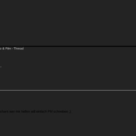
o & Film - Thread
.
hars wer mir helfen will einfach PM schreiben ;)