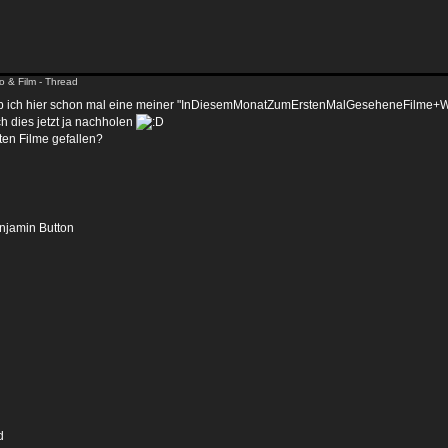
o & Film - Thread
ob ich hier schon mal eine meiner "InDiesemMonatZumErstenMalGeseheneFilme+Wer
h dies jetzt ja nachholen
en Filme gefallen?
njamin Button
d