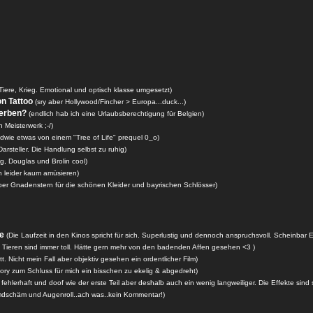
iere, Krieg. Emotional und optisch klasse umgesetzt)
on Tattoo
(sry aber Hollywood/Fincher > Europa...duck...)
terben?
(endlich hab ich eine Urlaubsberechtigung für Belgien)
in Meisterwerk ;-/)
ndwie etwas von einem "Tree of Life" prequel 0_o)
 Darsteller. Die Handlung selbst zu ruhig)
g, Douglas und Brolin cool)
h leider kaum amüsieren)
ber Gnadenstern für die schönen Kleider und bayrischen Schlösser)
de
(Die Laufzeit in den Kinos spricht für sich. Superlustig und dennoch anspruchsvoll. Scheinbar E
t Tieren sind immer toll. Hätte gern mehr von den badenden Affen gesehen <3 )
t. Nicht mein Fall aber objektiv gesehen ein ordentlicher Film)
 Story zum Schluss für mich ein bisschen zu ekelig & abgedreht)
 fehlerhaft und doof wie der erste Teil aber deshalb auch ein wenig langweiliger. Die Effekte sind 
dschäm und Augenroll..ach was..kein Kommentar!)