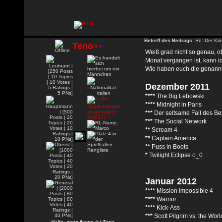
Betreff des Beitrags:
Re: Der Kin
Teno
•
•
Weiß grad nicht so genau, 
Monat vergangen ist, kann ic
Wie haben euch die genannt
Dezember 2011
****
The Big Lebowski
****
Midnight in Paris
***
Der seltsame Fall des Be
***
The Social Network
**
Scream 4
**
Captain America
**
Puss in Boots
*
Twilight Eclipse o_0
Januar 2012
****
Mission Impossible 4
****
Warrior
****
Kick-Ass
***
Scott Pilgrim vs. the Worl
Hallo, mein Name ist Teno.