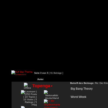
Seite
3
von
5
[ 61 Beiträge ]
Autor
Betreff des Beitrags:
Re: Der Kin
Topenga
•
Big Bang Theory
Worst Week