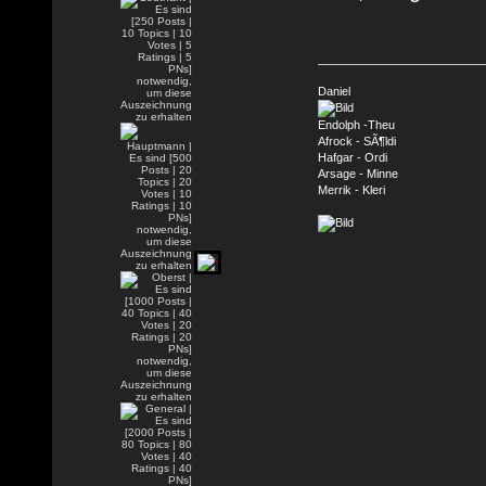
Daniel
Endolph -Theu
Afrock - SÃ¶ldi
Hafgar - Ordi
Arsage - Minne
Merrik - Kleri