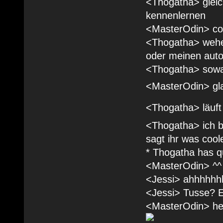
<Thogatha> gleic
kennenlernen
<MasterOdin> co
<Thogatha> wehe 
oder meinen autou
<Thogatha> sowas
<MasterOdin> gla
<Thogatha> läuft 
<Thogatha> ich b
sagt ihr was coo
* Thogatha has qu
<MasterOdin> ^^
<Jessi> ahhhhhh
<Jessi> Tusse? E
<MasterOdin> hey