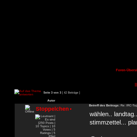
Foren-Übersi
Seite
3
von
3
[ 42 Beiträge ]
Autor
Betreff des Beitrags:
Re: IRC-To
Stoppelchen
•
wählen.. landtag.
stimmzettel... plan