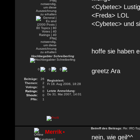
<Cybetec> Lustig
<Freda> LOL
<Cybetec> und si
hoffe sie haben 
Hochbegabter Schreiberling
0
0
0
greetz Ara
Beiträge:
26
Registriert:
Themen:
2
Fr 18. Aug 2006, 18:28
Votings:
0
Letzte Anmeldung:
Ratings:
0
Do 31. Mai 2007, 14:01
Shouts:
0
PNs:
1
Betreff des Beitrags:
Re: IRC-To
Merrik
•
nein, wie geil^^