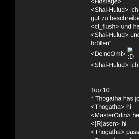
<Hostage> ...
<Shai-Hulud> ich 
gut zu beschreibe
<cl_flush> und ha
<Shai-Hulud> und 
brüllen"
<DeineOmi>
<Shai-Hulud> ich
Top 10
* Thogatha has j
<Thogatha> hi
<MasterOdin> h
<[R]asen> hi
<Thogatha> passt