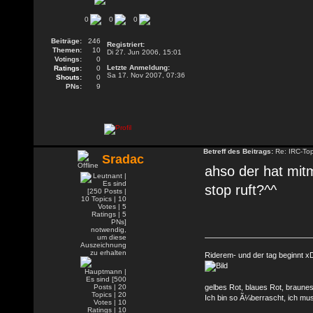
0
0
0
Beiträge:
246
Registriert:
Themen:
10
Di 27. Jun 2006, 15:01
Votings:
0
Letzte Anmeldung:
Ratings:
0
Sa 17. Nov 2007, 07:36
Shouts:
0
PNs:
9
Betreff des Beitrags:
Re: IRC-To
Sradac
ahso der hat mitm
stop ruft?^^
Riderem- und der tag beginnt x
gelbes Rot, blaues Rot, braune
Ich bin so Ã¼berrascht, ich mu