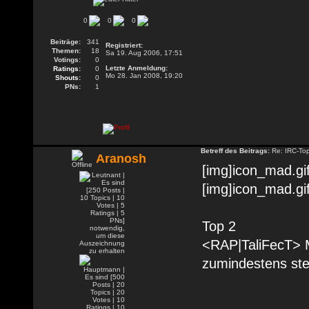
0
0
0
Beiträge:
341
Registriert:
Themen:
18
Sa 19. Aug 2006, 17:51
Votings:
0
Letzte Anmeldung:
Ratings:
0
Mo 28. Jan 2008, 19:20
Shouts:
0
PNs:
1
Betreff des Beitrags:
Re: IRC-To
Aranosh
[img]icon_mad.gif
[img]icon_mad.gif
Top 2
<RAP|TaliFecT> M
zumindestens ste