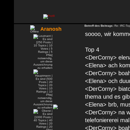
Betreff des Beitrags:
Re: IRC-To
Aranosh
soooo, wir komme
Top 4
<DerCorny> elena
<Elena> ach ko
<DerCorny> boah 
<Elena> och duuu
<DerCorny> biatc
thema und es gib
<Elena> brb, muss
<DerCorny> na w
telefoniererei ma
<DerCorny> boah,