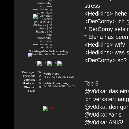
stress
<Hedikins> hehe
<DerCorny> ich gl
* DerCorny sets 
* Elena has been
<Hedikins> wtf?
<Hedikins> was so
Hochbegabter Schreiberling
<DerCorny> so? d
0
0
0
Beiträge:
26
Registriert:
Themen:
2
Fr 18. Aug 2006, 18:28
Votings:
0
Top 5
Letzte Anmeldung:
Ratings:
0
Do 31. Mai 2007, 14:01
Shouts:
0
@v0dka: das einz
PNs:
1
ich verkatert auf
@v0dka: den gan
@v0dka: *anis
@v0dka: ANIS!