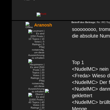
Betreff des Beitrags:
Re: IRC-To
Aranosh
soooooooo, tromm
die absolute Num
Top 1
<NudelMC> nein 
<Freda> Wieso d
<NudelMC> Der fe
<NudelMC> dann i
geklettert
<NudelMC> brüllt
Menge