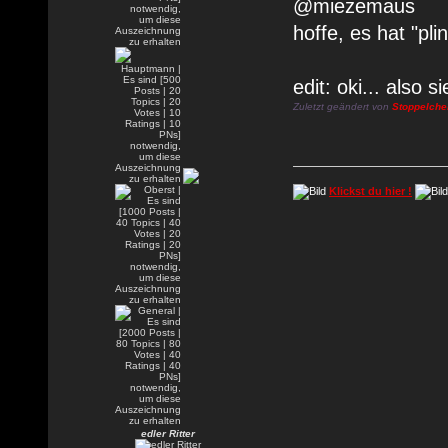
@miezemaus
hoffe, es hat "pl
edit: oki... also 
Zuletzt geändert von
Stoppelche
Klickst du hier !
edler Ritter