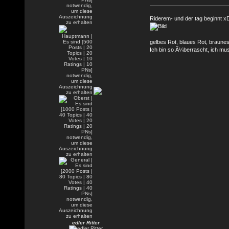
Riderem- und der tag beginnt x
gelbes Rot, blaues Rot, braune
Ich bin so Ã¼berrascht, ich mu
edler Ritter