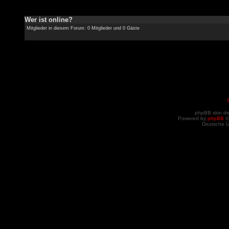
Wer ist online?
Mitglieder in diesem Forum: 0 Mitglieder und 0 Gäste
phpBB skin d
Powered by
phpBB
©
Deutsche 