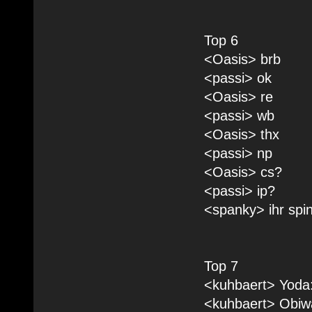
Top 6
<Oasis> brb
<passi> ok
<Oasis> re
<passi> wb
<Oasis> thx
<passi> np
<Oasis> cs?
<passi> ip?
<spanky> ihr spi
Top 7
<kuhbaert> Yoda: 
<kuhbaert> Obiwa