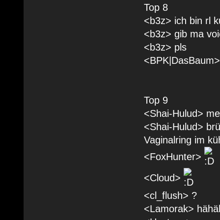
Top 8
<b3z> ich bin rl 
<b3z> gib ma voi
<b3z> pls
<BPK|DasBaum> li
Top 9
<Shai-Hulud> mei
<Shai-Hulud> brül
Vaginalring im kü
<FoxHunter>
<Cloud>
<cl_flush> ?
<Lamorak> hähä