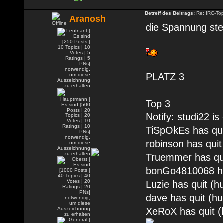
Betreff des Beitrags:
Re: IRC-To
Aranosh
die Spannung stei
PLATZ 3
Top 3
Notify: studi22 is
TiSpOkEs has qui
robinson has qui
Truemmer has qui
bonGo4810068 has
Luzie has quit (
dave has quit (h
XeRoX has quit (