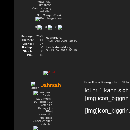
Der Heilige Geist
0
0
0
Beiträge:
2522
Registriert:
Themen:
41
Fr 16. Dez 2005, 18:50
Votings:
27
Letzte Anmeldung:
Ratings:
0
So 15. Jul 2012, 03:18
Shouts:
0
PNs:
16
Betreff des Beitrags:
Re: IRC-To
Jahrsah
lol nr 1 kann sich
[img]icon_biggrin.
[img]icon_biggrin