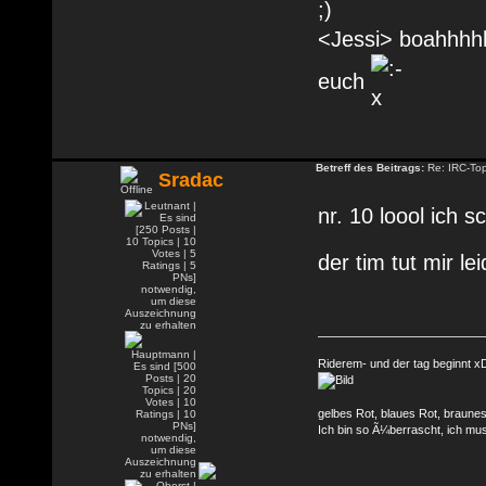
<Jessi> boahhhhh
euch
Betreff des Beitrags:
Re: IRC-To
Sradac
nr. 10 loool ich 
der tim tut mir le
Riderem- und der tag beginnt x
gelbes Rot, blaues Rot, braune
Ich bin so Ã¼berrascht, ich mu