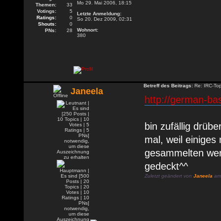
Mo 29. Mai 2006, 18:15
Themen:
33
Votings:
5
Letzte Anmeldung:
Ratings:
0
So 20. Dez 2009, 02:31
Shouts:
0
Wohnort:
PNs:
28
380
Betreff des Beitrags:
Re: IRC-To
Janeela
http://german-ba
bin zufällig drüb
mal, weil einiges
gesammelten werke
gedeckt^^
Zuletzt geändert von
Janeela
am 