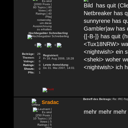
has quit (Clie
Netbreaker has q
sunnyrene has qu
Gambler|aw has q
Hochbegabter Schreiberling
{[-B-]} has quit 
<Tux18NRW> was
0
0
0
<nightwish> ein s
Beiträge:
26
Registriert:
Themen:
2
<sheki> woher we
Fr 18. Aug 2006, 18:28
Votings:
0
Letzte Anmeldung:
Ratings:
0
<nightwish> ich h
Do 31. Mai 2007, 14:01
Shouts:
0
PNs:
1
Betreff des Beitrags:
Re: IRC-To
Sradac
mehr mehr meh