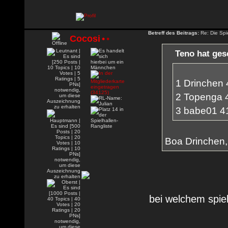
Betreff des Beitrags:
Re: Die Spie
Cocosi
•
•
Teno hat ges
1 Drinchen 
2 Topenga 
3 babe01 4
Boa Drinchen,
bei welchem spie