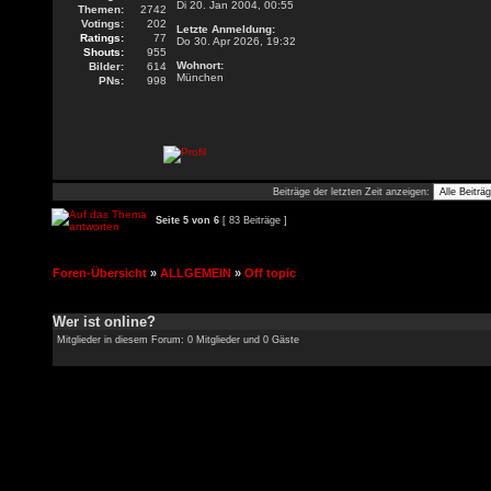
Di 20. Jan 2004, 00:55
Themen:
2742
Votings:
202
Letzte Anmeldung:
Ratings:
77
Do 30. Apr 2026, 19:32
Shouts:
955
Wohnort:
Bilder:
614
München
PNs:
998
Beiträge der letzten Zeit anzeigen:
Seite
5
von
6
[ 83 Beiträge ]
Foren-Übersicht
»
ALLGEMEIN
»
Off topic
Wer ist online?
Mitglieder in diesem Forum: 0 Mitglieder und 0 Gäste