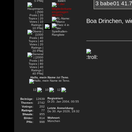
3 babe01 41.
Boa Drinchen, wi
Hallo, mein Name ist Teno.
12
10
12
Registriert:
Beiträge:
12639
Di 20. Jan 2004, 00:55
Themen:
2742
Votings:
202
Letzte Anmeldung:
Ratings:
77
Do 30. Apr 2026, 19:32
Shouts:
955
Wohnort:
Bilder:
614
München
PNs:
998