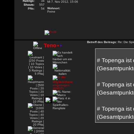
Ratings:
34
Mi 7. Nov 2012, 15:06
Shouts:
557
Wohnort:
PNs:
54
Peine
Betreff des Beitrags:
Re: Die Spie
Teno
•
•
# Topenga ist
(Gesamtpunkte
# Topenga ist
(Gesamtpunkte
# Topenga ist
(Gesamtpunkte