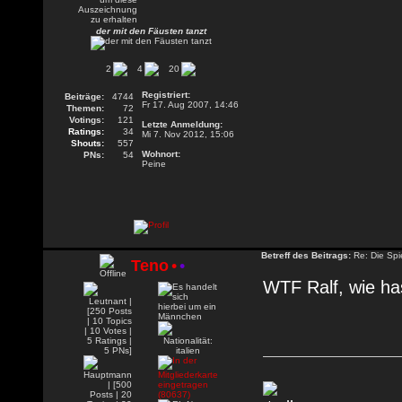
der mit den Fäusten tanzt
2
4
20
Registriert:
Beiträge:
4744
Fr 17. Aug 2007, 14:46
Themen:
72
Votings:
121
Letzte Anmeldung:
Ratings:
34
Mi 7. Nov 2012, 15:06
Shouts:
557
Wohnort:
PNs:
54
Peine
Betreff des Beitrags:
Re: Die Spie
Teno
•
•
WTF Ralf, wie ha