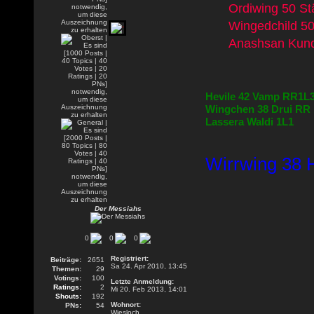
Ordiwing 50 S
Wingedchild 5
Anashsan Kund
Hevile 42 Vamp RR1L
Wingchen 38 Drui RR
Lassera Waldi 1L1
Wirrwing 38 H
Der Messiahs
0
0
0
Registriert:
Beiträge:
2651
Sa 24. Apr 2010, 13:45
Themen:
29
Votings:
100
Letzte Anmeldung:
Ratings:
2
Mi 20. Feb 2013, 14:01
Shouts:
192
Wohnort:
PNs:
54
Wiesloch