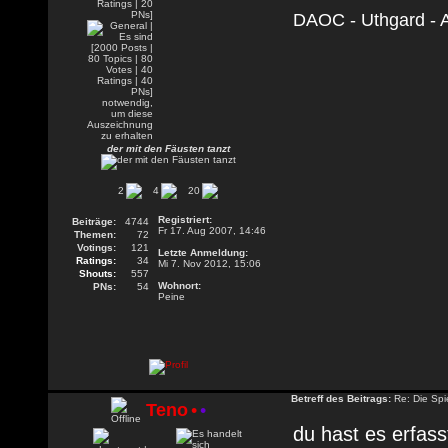
DAOC - Uthgard - A
der mit den Fäusten tanzt
2
4
20
Registriert:
Beiträge:
4744
Fr 17. Aug 2007, 14:46
Themen:
72
Votings:
121
Letzte Anmeldung:
Ratings:
34
Mi 7. Nov 2012, 15:06
Shouts:
557
Wohnort:
PNs:
54
Peine
Betreff des Beitrags:
Re: Die Spie
Teno
•
•
du hast es erfass