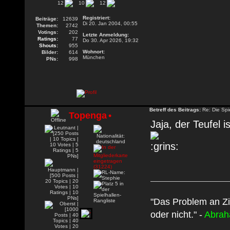
12
10
12
Registriert:
Beiträge:
12639
Di 20. Jan 2004, 00:55
Themen:
2742
Votings:
202
Letzte Anmeldung:
Ratings:
77
Do 30. Apr 2026, 19:32
Shouts:
955
Wohnort:
Bilder:
614
München
PNs:
998
Betreff des Beitrags:
Re: Die Spie
Topenga
•
Jaja, der Teufel 
"Das Problem an Zi
oder nicht." -
Abrah