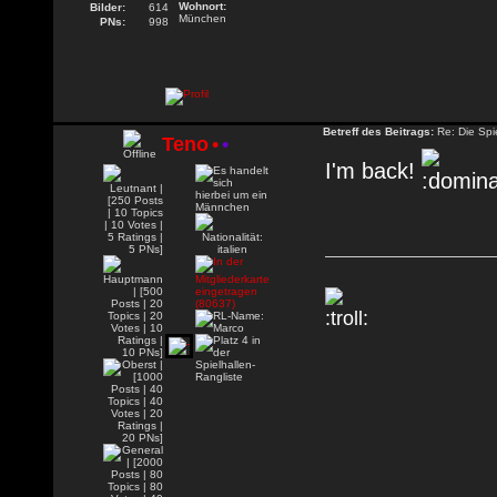
Wohnort:
Bilder:
614
München
PNs:
998
Betreff des Beitrags:
Re: Die Spie
Teno
•
•
I'm back!