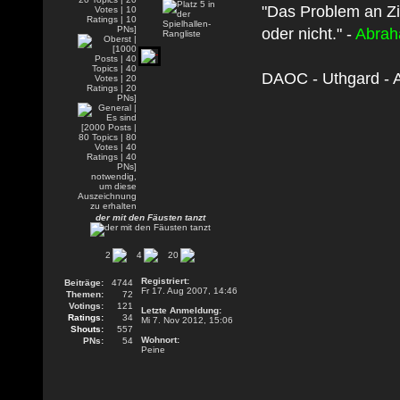
"Das Problem an Zi
oder nicht." -
Abrah
DAOC - Uthgard - A
der mit den Fäusten tanzt
2
4
20
Registriert:
Beiträge:
4744
Fr 17. Aug 2007, 14:46
Themen:
72
Votings:
121
Letzte Anmeldung:
Ratings:
34
Mi 7. Nov 2012, 15:06
Shouts:
557
Wohnort:
PNs:
54
Peine