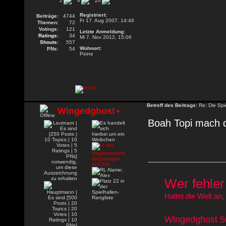
2
4
20
Registriert:
Beiträge:
4744
Fr 17. Aug 2007, 14:46
Themen:
72
Votings:
121
Letzte Anmeldung:
Ratings:
34
Mi 7. Nov 2012, 15:06
Shouts:
557
Wohnort:
PNs:
54
Peine
Betreff des Beitrags:
Re: Die Spie
Wingedghost
•
Boah Topi mach 
Wer fehler 
Haltet die Welt an,
Wlngedghost 50