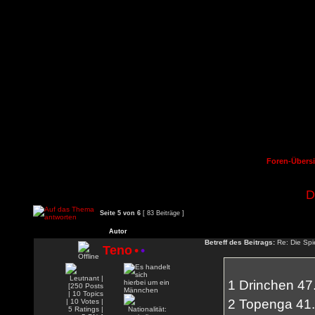
Foren-Übersi
D
Seite
5
von
6
[ 83 Beiträge ]
Autor
Betreff des Beitrags:
Re: Die Spie
Teno
•
•
1 Drinchen 47
2 Topenga 41