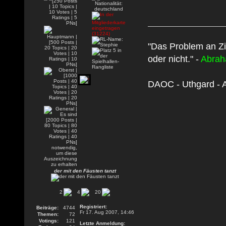
"Das Problem an Zi
oder nicht." -
Abrah
DAOC - Uthgard - A
der mit den Fäusten tanzt
2
4
20
Registriert:
Beiträge:
4744
Fr 17. Aug 2007, 14:46
Themen:
72
Votings:
121
Letzte Anmeldung: