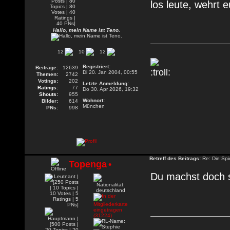
los leute, wehrt 
Hallo, mein Name ist Teno.
12
10
12
Registriert:
Beiträge:
12639
Di 20. Jan 2004, 00:55
Themen:
2742
Votings:
202
Letzte Anmeldung:
Ratings:
77
Do 30. Apr 2026, 19:32
Shouts:
955
Wohnort:
Bilder:
614
München
PNs:
998
Betreff des Beitrags:
Re: Die Spie
Topenga
•
Du machst doch s