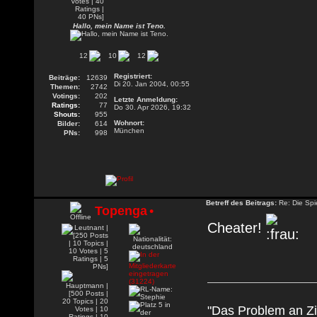
Hallo, mein Name ist Teno.
12
10
12
Registriert:
Beiträge:
12639
Di 20. Jan 2004, 00:55
Themen:
2742
Votings:
202
Letzte Anmeldung:
Ratings:
77
Do 30. Apr 2026, 19:32
Shouts:
955
Wohnort:
Bilder:
614
München
PNs:
998
Betreff des Beitrags:
Re: Die Spie
Topenga
•
Cheater!
"Das Problem an Zi