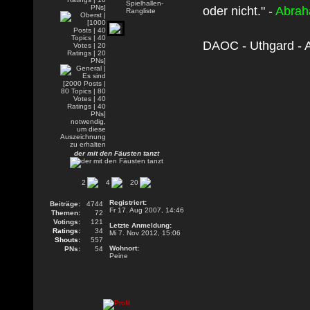
oder nicht." -
Abrah
DAOC - Uthgard - A
der mit den Fäusten tanzt
2
4
20
Registriert:
Beiträge:
4744
Fr 17. Aug 2007, 14:46
Themen:
72
Votings:
121
Letzte Anmeldung:
Ratings:
34
Mi 7. Nov 2012, 15:06
Shouts:
557
Wohnort:
PNs:
54
Peine