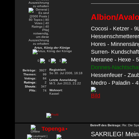
Albion/Aval
Cocosi - Ketzer - 9
Hessenschmetterer 
Hores - Minnensän
Artus, König der Könige
Surren- Kundschaft
Meranee - Hexe - 
0
0
1
Donnes-Nachtscha
Registriert:
Beiträge:
3927
So 30. Jul 2006, 16:18
Hessenfeuer - Zaub
Themen:
99
Votings:
84
Letzte Anmeldung:
Medro - Paladin - 
Ratings:
2
Mi 5. Jun 2013, 21:22
Shouts:
347
Wohnort:
PNs:
74
Kassel
Betreff des Beitrags:
Re: Die Spie
Topenga
•
SAKRILEG! Meine 