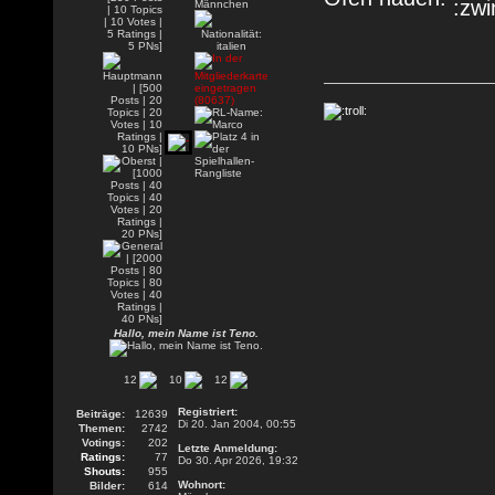
Hallo, mein Name ist Teno.
12
10
12
Registriert:
Beiträge:
12639
Di 20. Jan 2004, 00:55
Themen:
2742
Votings:
202
Letzte Anmeldung:
Ratings:
77
Do 30. Apr 2026, 19:32
Shouts:
955
Wohnort:
Bilder:
614