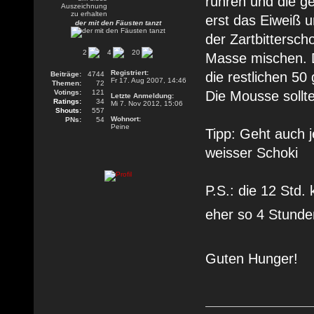
rühren und die g
erst das Eiweiß u
der mit den Fäusten tanzt
der Zartbittersc
2
4
20
Masse mischen. D
Registriert:
die restlichen 50
Beiträge:
4744
Fr 17. Aug 2007, 14:46
Themen:
72
Votings:
121
Die Mousse sollt
Letzte Anmeldung:
Ratings:
34
Mi 7. Nov 2012, 15:06
Shouts:
557
Wohnort:
PNs:
54
Peine
Tipp: Geht auch j
weisser Schoki
P.S.: die 12 Std.
eher so 4 Stund
Guten Hunger!