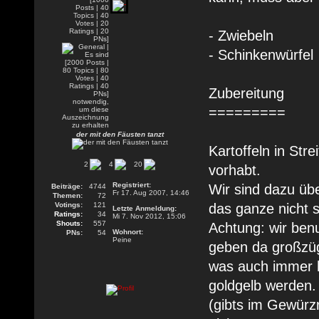
- Zwiebeln
- Schinkenwürfel
Zubereitung
=========
der mit den Fäusten tanzt
Kartoffeln in Str
2
4
20
vorhabt.
Registriert:
Wir sind dazu üb
Beiträge:
4744
Fr 17. Aug 2007, 14:46
Themen:
72
Votings:
121
das ganze nicht s
Letzte Anmeldung:
Ratings:
34
Mi 7. Nov 2012, 15:06
Shouts:
557
Achtung: wir ben
Wohnort:
PNs:
54
Peine
geben da großzügi
was auch immer h
goldgelb werden
(gibts im Gewürz