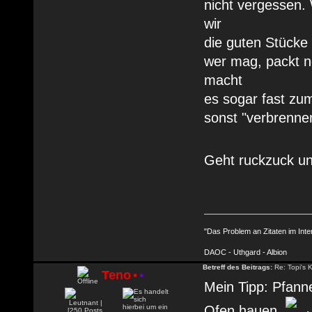
nicht vergessen.
wir
die guten Stücke
wer mag, packt n
macht
es sogar fast zum
sonst "verbrennen
Geht ruckzuck un
"Das Problem an Zitaten im Inte
DAOC - Uthgard - Albion
Betreff des Beitrags:
Re: Topi's 
Teno
•
•
Mein Tipp: Pfann
Ofen hauen.