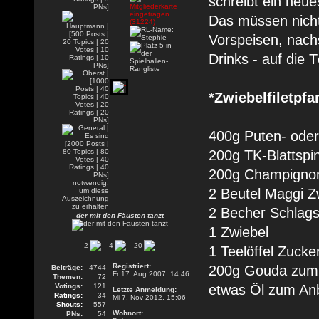
schreibt ein neu
Das müssen nicht
Vorspeisen, nach
Drinks - auf die Tö
*Zwiebelfiletpfa
400g Puten- oder
200g TK-Blattspi
200g Champignon
2 Beutel Maggi Z
2 Becher Schlag
der mit den Fäusten tanzt
1 Zwiebel
2
4
20
1 Teelöffel Zucke
Registriert:
200g Gouda zum
Beiträge:
4744
Fr 17. Aug 2007, 14:46
Themen:
72
Votings:
121
etwas Öl zum An
Letzte Anmeldung:
Ratings:
34
Mi 7. Nov 2012, 15:06
Shouts:
557
Wohnort:
PNs:
54