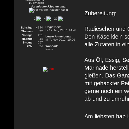
der mit den Fäusten tanzt
Zubereitung:
2
4
20
Registriert:
Radieschen und G
Beiträge:
4744
Fr 17. Aug 2007, 14:46
Themen:
72
Votings:
121
Den Käse klein s
Letzte Anmeldung:
Ratings:
34
Mi 7. Nov 2012, 15:06
Shouts:
557
alle Zutaten in e
Wohnort:
PNs:
54
Peine
Aus Öl, Essig, Se
Marinade herstel
gießen. Das Ganz
mit gehackter Pe
gerne noch ein w
ab und zu umrüh
Am liebsten hab 