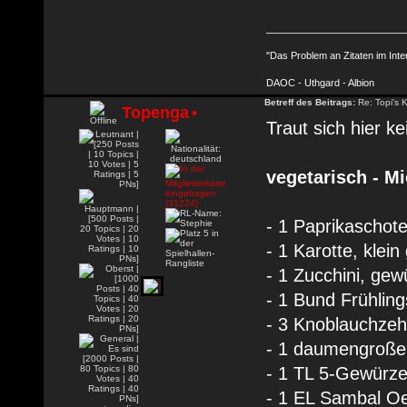
"Das Problem an Zitaten im Inte
DAOC - Uthgard - Albion
Betreff des Beitrags:
Re: Topi's 
Topenga
•
Traut sich hier k
vegetarisch - 
- 1 Paprikaschote
- 1 Karotte, klein
- 1 Zucchini, gewü
- 1 Bund Frühling
- 3 Knoblauchzeh
- 1 daumengroßes
- 1 TL 5-Gewürze 
- 1 EL Sambal Oe