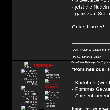
- 5 Gewürze Pul
- jetzt die Nudel
- ganz zum Schlu
Guten Hunger!
"Das Problem an Zitaten im Inte
DAOC - Uthgard - Albion
Betreff des Beitrags:
Re: Topi's 
Topenga
•
*Pommes oder Ka
- Kartoffeln (wer
- Pommes Gewür
- Sonnenblumenö
kann, muss aber 