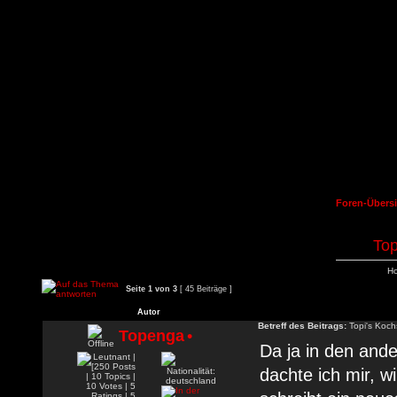
Foren-Übersi
Top
Ho
Seite
1
von
3
[ 45 Beiträge ]
Autor
Betreff des Beitrags:
Topi's Koch
Topenga
•
Da ja in den and
dachte ich mir, w