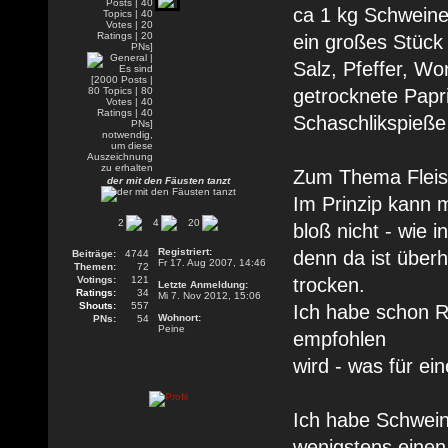
ca 1 kg Schwein
ein großes Stück
Salz, Pfeffer, W
getrocknete Papr
Schaschlikspieße
Zum Thema Fleis
der mit den Fäusten tanzt
Im Prinzip kann 
2
4
20
bloß nicht - wie 
Registriert:
denn da ist überh
Beiträge:
4744
Fr 17. Aug 2007, 14:46
Themen:
72
Votings:
121
trocken.
Letzte Anmeldung:
Ratings:
34
Mi 7. Nov 2012, 15:06
Shouts:
557
Ich habe schon R
Wohnort:
PNs:
54
Peine
empfohlen
wird - was für e
Ich habe Schwei
wenigstens einen