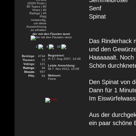
Semmelbrösel
Senf
Spinat
der mit den Fäusten tanzt
Das Rinderhack 
2
4
20
und den Gewürzen
Registriert:
Haaaaaalt. Noch
Beiträge:
4744
Fr 17. Aug 2007, 14:46
Themen:
72
Votings:
121
Schön durchknet
Letzte Anmeldung:
Ratings:
34
Mi 7. Nov 2012, 15:06
Shouts:
557
Wohnort:
PNs:
54
Peine
Den Spinat von d
Dann für 1 Minut
Im Eiswürfelwass
Aus der durchgek
ein paar schöne 