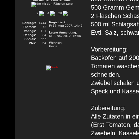
der mit den Fäusten tanzt
500 Gramm Gemü
2
4
20
2 Flaschen Schas
Registriert:
500 ml Schlagsa
Beiträge:
4744
Fr 17. Aug 2007, 14:46
Themen:
72
Votings:
121
Evtl. Salz, schwa
Letzte Anmeldung:
Ratings:
34
Mi 7. Nov 2012, 15:06
Shouts:
557
Wohnort:
PNs:
54
Peine
Vorbereitung:
Backofen auf 200
Tomaten waschen 
schneiden.
Zwiebel schälen 
Speck und Kassel
Zubereitung:
Alle Zutaten in e
(Erst Tomaten, d
Zwiebeln, Kassele