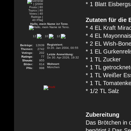
* 1 Blatt Eisbergs
Zutaten für die
Hallo, mein Name ist Teno.
* 4 EL Kraft Mira
* 4 EL Mayonnai
12
10
12
* 2 EL Wish-Bone
Registriert:
Beiträge:
12639
Di 20. Jan 2004, 00:55
Themen:
2742
* 1 EL Gurkenreli
Votings:
202
Letzte Anmeldung:
Ratings:
77
Do 30. Apr 2026, 19:32
* 1 TL Zucker
Shouts:
955
Wohnort:
Bilder:
614
* 1 TL getrocknet
München
PNs:
998
* 1 TL Weißer Es
* 1 TL Tomatenk
* 1/2 TL Salz
Zubereitung
Das Brötchen in d
benötigt.² Das S