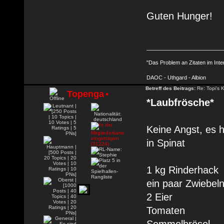
Guten Hunger!
"Das Problem an Zitaten im Inte
DAOC - Uthgard - Albion
Betreff des Beitrags:
Re: Topi's 
Topenga
•
*Laubfrösche*
Keine Angst, es h
in Spinat
1 kg Rinderhack
ein paar Zwiebel
2 Eier
Tomaten