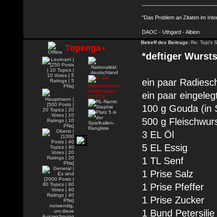
"Das Problem an Zitaten im Inte
DAOC - Uthgard - Albion
Betreff des Beitrags:
Re: Topi's 
Topenga
•
*deftiger Wursts
ein paar Radiesc
ein paar eingele
100 g Gouda (in 
500 g Fleischwur
3 EL Öl
5 EL Essig
1 TL Senf
1 Prise Salz
1 Prise Pfeffer
1 Prise Zucker
1 Bund Petersilie