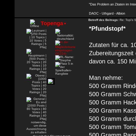
"Das Problem an Zitaten im Inte
DAOC - Uthgard - Albion
Betreff des Beitrags:
Re: Topi's 
Topenga
•
*Pfundstopf*
Zutaten für ca. 
Zubereitungszeit
davon ca. 150 Mi
Man nehme:
500 Gramm Rind
500 Gramm Schw
500 Gramm Hackfl
500 Gramm Kass
500 Gramm durc
500 Gramm Tom
500 Gramm Papr