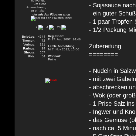
- Sojasauce nach
- ein guter Schu
der mit den Fäusten tanzt
- 1 paar Tropfen
2
4
20
- 1/2 Packung Mi
Registriert:
Beiträge:
4744
Fr 17. Aug 2007, 14:46
Themen:
72
Votings:
121
Zubereitung
Letzte Anmeldung:
Ratings:
34
Mi 7. Nov 2012, 15:06
Shouts:
557
========
Wohnort:
PNs:
54
Peine
- Nudeln in Salz
- mit zwei Gabel
- abschrecken un
- Wok (oder groß
- 1 Prise Salz in
- Ingwer und Kno
- das Gemüse (o
- nach ca. 5 Min