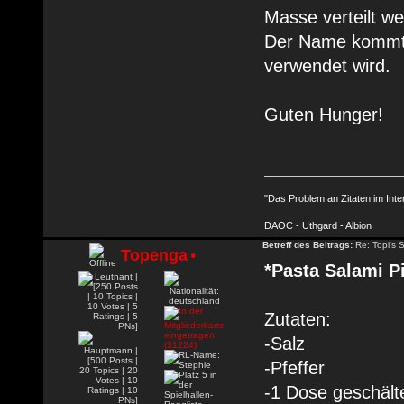
Masse verteilt w
Der Name kommt d
verwendet wird.
Guten Hunger!
"Das Problem an Zitaten im Inte
DAOC - Uthgard - Albion
Betreff des Beitrags:
Re: Topi's 
Topenga
•
*Pasta Salami P
Zutaten:
-Salz
-Pfeffer
-1 Dose geschäl