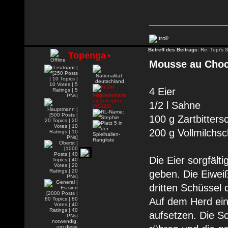
Betreff des Beitrags:
Re: Topi's 
Topenga
•
Mousse au Choc
4 Eier
1/2 l Sahne
100 g Zartbittersc
200 g Vollmilchsc
Die Eier sorgfält
geben. Die Eiweiß
dritten Schüssel 
Auf dem Herd ei
aufsetzen. Die S