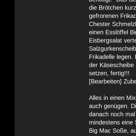
die Brötchen kur
gefrorenen Frikad
Chester Schmelzk
einen Esslöffel B
Eisbergsalat vert
Salzgurkenscheib
Frikadelle legen
der Käsescheibe 
setzen, fertig!!!
[Bearbeiten] Zub
Alles in einen M
auch genügen. Di
danach noch mal 
mindestens eine 
Big Mac Soße, au