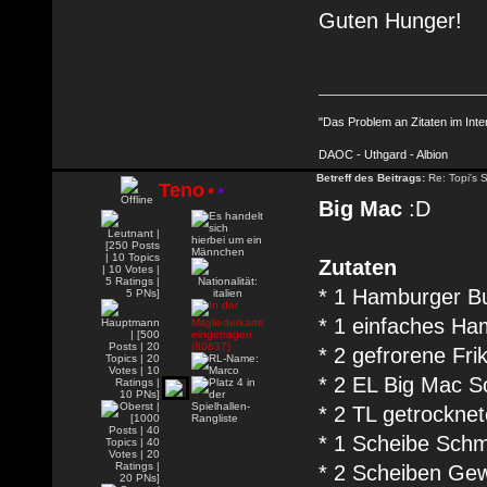
Guten Hunger!
"Das Problem an Zitaten im Inte
DAOC - Uthgard - Albion
Betreff des Beitrags:
Re: Topi's 
Teno
•
•
Big Mac
:D
Zutaten
* 1 Hamburger B
* 1 einfaches H
* 2 gefrorene Fri
* 2 EL Big Mac 
* 2 TL getrockne
* 1 Scheibe Sch
* 2 Scheiben Ge