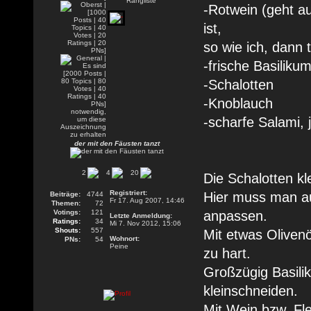
-Rotwein (geht a
ist,
so wie ich, dann 
-frische Basilikum
-Schalotten
-Knoblauch
-scharfe Salami,
der mit den Fäusten tanzt
2
4
20
Die Schalotten k
Registriert:
Hier muss man au
Beiträge:
4744
Fr 17. Aug 2007, 14:46
Themen:
72
Votings:
121
anpassen.
Letzte Anmeldung:
Ratings:
34
Mi 7. Nov 2012, 15:06
Shouts:
557
Mit etwas Olivenö
Wohnort:
PNs:
54
Peine
zu hart.
Großzügig Basil
kleinschneiden.
Mit Wein bzw. Fl