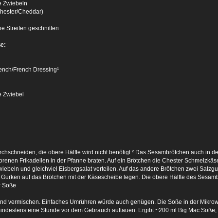
te Zwiebeln
hester/Cheddar)
ine Streifen geschnitten
ße:
ench/French Dressing¹
e Zwiebel
urchschneiden, die obere Hälfte wird nicht benötigt.² Das Sesambrötchen auch in d
orenen Frikadellen in der Pfanne braten. Auf ein Brötchen die Chester Schmelzkäs
wiebeln und gleichviel Eisbergsalat verteilen. Auf das andere Brötchen zwei Salzg
 Gurken auf das Brötchen mit der Käsescheibe legen. Die obere Hälfte des Sesambrö
r Soße
 und vermischen. Einfaches Umrühren würde auch genügen. Die Soße in der Mikrow
mindestens eine Stunde vor dem Gebrauch auftauen. Ergibt ~200 ml Big Mac Soße, a