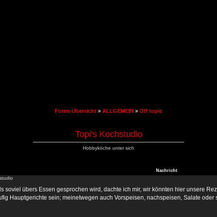
Foren-Übersicht
»
ALLGEMEIN
»
Off topic
Topi's Kochstudio
Hobbyköche unter sich
Nachricht
studio
s soviel übers Essen gesprochen wird, dachte ich mir, wir könnten hier unsere Rez
ig Hauptgerichte sein; meinetwegen auch Vorspeisen, nachspeisen, Salate oder soga