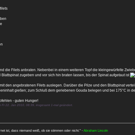
ilets
iben
pe
en
und die Filets anbraten. Nebenbei in einem weiteren Topf die kleingewürfelte Zwiebe
Blattspinat zugeben und vor sich hin braten lassen, bis der Spinat aufgetaut ist
it den angebratenen Filets auslegen. Darüber die Pilze und den Blattspinat verte
eninhalt gießen; zum Schluß dem geriebenen Gouda belegen und bei 175°C in den 
pfehlen - guten Hunger!
 Fr 22. Jan 2010, 08:39, insgesamt 1-mal geändert.
rnet ist, dass niemand weiß, ob sie stimmen oder nicht." -
Abraham Lincoln