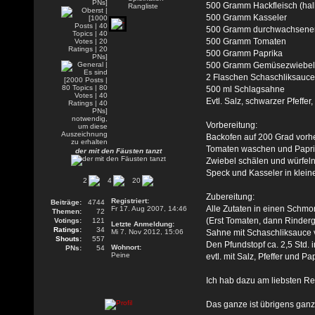
500 Gramm Hackfleisch (hal
500 Gramm Kasseler
500 Gramm durchwachsene
500 Gramm Tomaten
500 Gramm Paprika
500 Gramm Gemüsezwiebe
2 Flaschen Schaschliksauce
500 ml Schlagsahne
Evtl. Salz, schwarzer Pfeffer
Vorbereitung:
Backofen auf 200 Grad vorh
Tomaten waschen und Paprik
der mit den Fäusten tanzt
Zwiebel schälen und würfeln
Speck und Kasseler in klein
2
4
20
Zubereitung:
Registriert:
Beiträge:
4744
Alle Zutaten in einen Schmor
Fr 17. Aug 2007, 14:46
Themen:
72
(Erst Tomaten, dann Rinderg
Votings:
121
Letzte Anmeldung:
Ratings:
34
Mi 7. Nov 2012, 15:06
Sahne mit Schaschliksauce 
Shouts:
557
Den Pfundstopf ca. 2,5 Std.
Wohnort:
PNs:
54
Peine
evtl. mit Salz, Pfeffer und 
Ich hab dazu am liebsten Re
Das ganze ist übrigens ganz