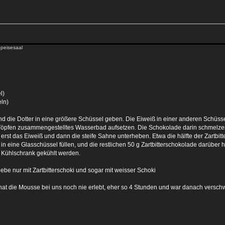
Speisesaal
l)
eln)
und die Dotter in eine größere Schüssel geben. Die Eiweiß in einer anderen Schüssel
Töpfen zusammengestelltes Wasserbad aufsetzen. Die Schokolade darin schmelze
 erst das Eiweiß und dann die steife Sahne unterheben. Etwa die hälfte der Zart
in eine Glasschüssel füllen, und die restlichen 50 g Zartbitterschokolade darüber 
m Kühlschrank gekühlt werden.
iebe nur mit Zartbitterschoki und sogar mit weisser Schoki
len hat die Mousse bei uns noch nie erlebt, eher so 4 Stunden und war danach vers