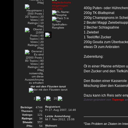
400g Puten- oder Hühnchenf
200g TK-Blattspinat
200g Champignons in Sche
2 Beutel Maggi Zwiebelsup
2 Becher Schlagsahne
1 Zwiebel
1 Teelöffel Zucker
200g Gouda zum Überback
etwas Öl zum Anbraten
Zubereitung:
Öl in einer Pfanne erhitzen 
Den Zucker und den Tiefkühl 
Den Boden einer Kasserole m
Mischung über den Kasserol
der mit den Fäusten tanzt
Dazu kann ich Reis sehr em
2
4
20
Zuletzt geändert von
Topenga
am
Registriert:
Beiträge:
4744
Fr 17. Aug 2007, 14:46
Themen:
72
Votings:
121
Letzte Anmeldung:
Ratings:
34
Mi 7. Nov 2012, 15:06
Shouts:
557
"Das Problem an Zitaten im Inte
Wohnort:
PNs:
54