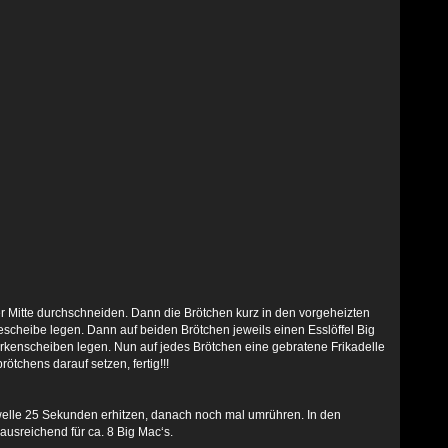
er Mitte durchschneiden. Dann die Brötchen kurz in den vorgeheizten
escheibe legen. Dann auf beiden Brötchen jeweils einen Esslöffel Big
urkenscheiben legen. Nun auf jedes Brötchen eine gebratene Frikadelle
tchens darauf setzen, fertig!!!
elle 25 Sekunden erhitzen, danach noch mal umrühren. In den
usreichend für ca. 8 Big Mac‘s.