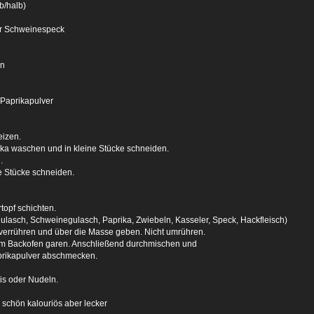
b/halb)
r Schweinespeck
ln
, Paprikapulver
eizen.
a waschen und in kleine Stücke schneiden.
.
e Stücke schneiden.
topf schichten.
ulasch, Schweinegulasch, Paprika, Zwiebeln, Kasseler, Speck, Hackfleisch)
verrühren und über die Masse geben. Nicht umrühren.
 im Backofen garen. Anschließend durchmischen und
Paprikapulver abschmecken.
is oder Nudeln.
 schön kalouriös aber lecker