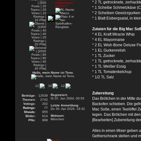
* 2 TL getrocknete, zerhack
* 1 Scheibe Schmelzkäse (C
* 2 Scheiben Gewürzgurken
* 1 Blatt Eisbergsalat, in kle
Zutaten für die Big Mac So
* 4 EL Kraft Miracle Whip
* 4 EL Mayonnaise
* 2 EL Wish-Bone Deluxe Fr
* 1 EL Gurkenrelish
* 1 TL Zucker
* 1 TL getrocknete, zerhackt
* 1 TL Weißer Essig
* 1 TL Tomatenketchup
Hallo, mein Name ist Teno.
* 1/2 TL Salz
12
10
12
Zubereitung
Registriert:
Beiträge:
12639
Das Brötchen in der Mitte d
Di 20. Jan 2004, 00:55
Themen:
2742
Backofen schieben. Die gefr
Votings:
202
Letzte Anmeldung:
Ratings:
77
Do 30. Apr 2026, 19:32
Mac Soße, einen Teelöffel Z
Shouts:
955
legen. Das Brötchen mit den
Wohnort:
Bilder:
614
München
[Bearbeiten] Zubereitung de
PNs:
998
Alles in einen Mixer geben
Gefrierschrank stellen und 