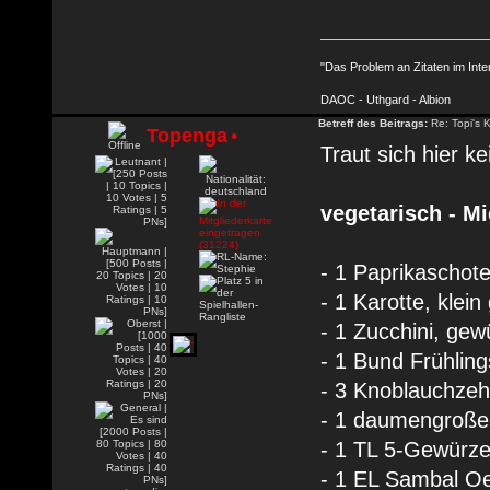
"Das Problem an Zitaten im Inte
DAOC - Uthgard - Albion
Betreff des Beitrags:
Re: Topi's 
Topenga
•
Traut sich hier k
vegetarisch - 
- 1 Paprikaschote
- 1 Karotte, klein
- 1 Zucchini, gewü
- 1 Bund Frühling
- 3 Knoblauchzeh
- 1 daumengroßes
- 1 TL 5-Gewürze 
- 1 EL Sambal Oe