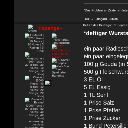
"Das Problem an Zitaten im Inte
DAOC - Uthgard - Albion
Betreff des Beitrags:
Re: Topi's 
Topenga
•
*deftiger Wursts
ein paar Radiesc
ein paar eingele
100 g Gouda (in 
500 g Fleischwur
3 EL Öl
5 EL Essig
1 TL Senf
1 Prise Salz
1 Prise Pfeffer
1 Prise Zucker
1 Bund Petersilie