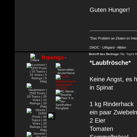
Guten Hunger!
"Das Problem an Zitaten im Inte
DAOC - Uthgard - Albion
Betreff des Beitrags:
Re: Topi's 
Topenga
•
*Laubfrösche*
Keine Angst, es h
in Spinat
1 kg Rinderhack
ein paar Zwiebel
2 Eier
Tomaten