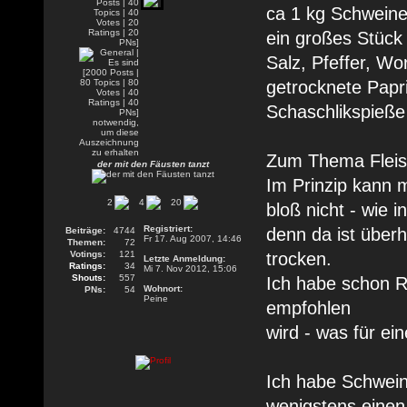
ca 1 kg Schwein
ein großes Stück
Salz, Pfeffer, W
getrocknete Papr
Schaschlikspieße
Zum Thema Fleis
der mit den Fäusten tanzt
Im Prinzip kann 
2
4
20
bloß nicht - wie 
Registriert:
denn da ist überh
Beiträge:
4744
Fr 17. Aug 2007, 14:46
Themen:
72
Votings:
121
trocken.
Letzte Anmeldung:
Ratings:
34
Mi 7. Nov 2012, 15:06
Shouts:
557
Ich habe schon R
Wohnort:
PNs:
54
Peine
empfohlen
wird - was für e
Ich habe Schwei
wenigstens einen