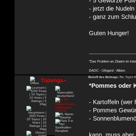
- 5 Gewürze Pul
- jetzt die Nudel
- ganz zum Schlu
Guten Hunger!
"Das Problem an Zitaten im Inte
DAOC - Uthgard - Albion
Betreff des Beitrags:
Re: Topi's 
Topenga
•
*Pommes oder Ka
- Kartoffeln (wer
- Pommes Gewür
- Sonnenblumenö
kann, muss aber 