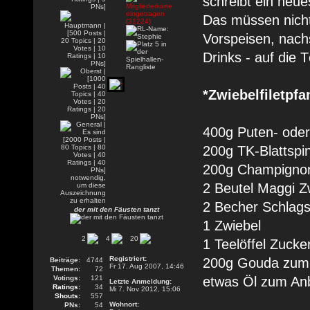
schreibt ein neu
Das müssen nicht
Vorspeisen, nach
Drinks - auf die Tö
*Zwiebelfiletpfa
400g Puten- oder
200g TK-Blattspi
200g Champignon
2 Beutel Maggi Z
2 Becher Schlag
der mit den Fäusten tanzt
1 Zwiebel
2
4
20
1 Teelöffel Zucke
Registriert:
200g Gouda zum
Beiträge:
4744
Fr 17. Aug 2007, 14:46
Themen:
72
Votings:
121
etwas Öl zum An
Letzte Anmeldung:
Ratings:
34
Mi 7. Nov 2012, 15:06
Shouts:
557
Wohnort:
PNs:
54