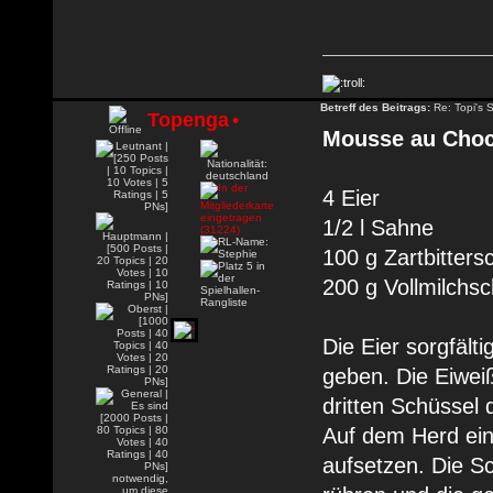
Betreff des Beitrags:
Re: Topi's 
Topenga
•
Mousse au Choc
4 Eier
1/2 l Sahne
100 g Zartbittersc
200 g Vollmilchsc
Die Eier sorgfält
geben. Die Eiweiß
dritten Schüssel 
Auf dem Herd ei
aufsetzen. Die S