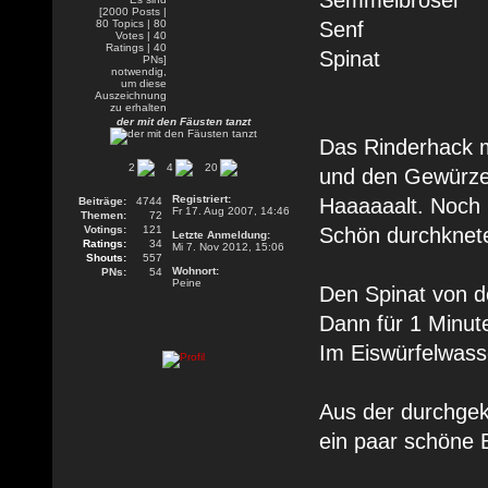
Semmelbrösel
Senf
Spinat
der mit den Fäusten tanzt
Das Rinderhack 
2
4
20
und den Gewürzen
Registriert:
Haaaaaalt. Noch
Beiträge:
4744
Fr 17. Aug 2007, 14:46
Themen:
72
Votings:
121
Schön durchknet
Letzte Anmeldung:
Ratings:
34
Mi 7. Nov 2012, 15:06
Shouts:
557
Wohnort:
PNs:
54
Peine
Den Spinat von d
Dann für 1 Minut
Im Eiswürfelwass
Aus der durchgek
ein paar schöne 