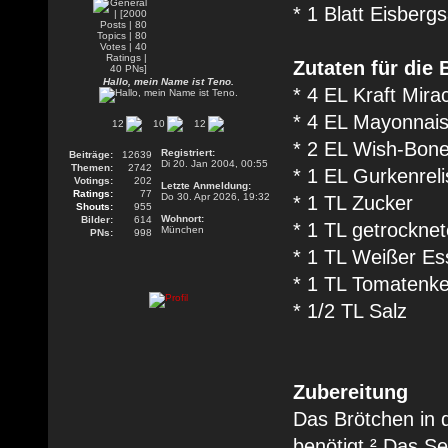
* 1 Blatt Eisbergs
Zutaten für die
Hallo, mein Name ist Teno.
* 4 EL Kraft Mira
* 4 EL Mayonnai
12
10
12
* 2 EL Wish-Bone
Registriert:
Beiträge:
12639
Di 20. Jan 2004, 00:55
Themen:
2742
* 1 EL Gurkenreli
Votings:
202
Letzte Anmeldung:
Ratings:
77
Do 30. Apr 2026, 19:32
* 1 TL Zucker
Shouts:
955
Wohnort:
Bilder:
614
* 1 TL getrocknet
München
PNs:
998
* 1 TL Weißer Es
* 1 TL Tomatenk
* 1/2 TL Salz
Zubereitung
Das Brötchen in d
benötigt.² Das S