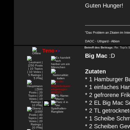
Guten Hunger!
"Das Problem an Zitaten im Inte
DAOC - Uthgard - Albion
Betreff des Beitrags:
Re: Topi's 
Teno
•
•
Big Mac
:D
Zutaten
* 1 Hamburger B
* 1 einfaches H
* 2 gefrorene Fri
* 2 EL Big Mac 
* 2 TL getrockne
* 1 Scheibe Sch
* 2 Scheiben Ge