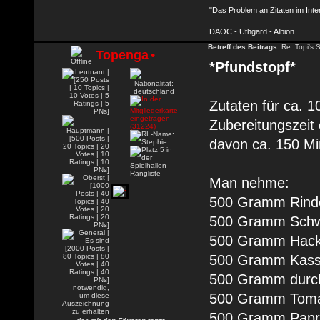
"Das Problem an Zitaten im Inte
DAOC - Uthgard - Albion
Betreff des Beitrags:
Re: Topi's 
Topenga
•
*Pfundstopf*
Zutaten für ca. 
Zubereitungszeit
davon ca. 150 Mi
Man nehme:
500 Gramm Rind
500 Gramm Schw
500 Gramm Hackfl
500 Gramm Kass
500 Gramm durc
500 Gramm Tom
500 Gramm Papr