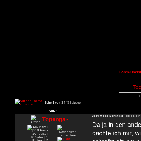
Foren-Übersi
Top
Ho
Seite
1
von
3
[ 45 Beiträge ]
Autor
Betreff des Beitrags:
Topi's Koch
Topenga
•
Da ja in den and
dachte ich mir, w