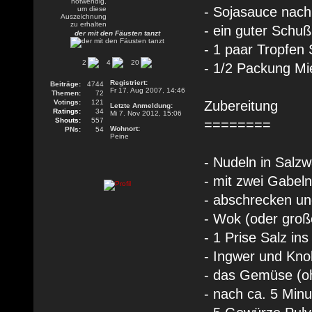
- Sojasauce nach
- ein guter Schu
der mit den Fäusten tanzt
- 1 paar Tropfen
2
4
20
- 1/2 Packung Mi
Registriert:
Beiträge:
4744
Fr 17. Aug 2007, 14:46
Themen:
72
Votings:
121
Zubereitung
Letzte Anmeldung:
Ratings:
34
Mi 7. Nov 2012, 15:06
Shouts:
557
========
Wohnort:
PNs:
54
Peine
- Nudeln in Salz
- mit zwei Gabel
- abschrecken un
- Wok (oder groß
- 1 Prise Salz in
- Ingwer und Kno
- das Gemüse (o
- nach ca. 5 Min