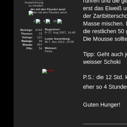
rühren und die g
erst das Eiweiß u
der mit den Fäusten tanzt
der Zartbittersc
2
4
20
Masse mischen. D
Registriert:
die restlichen 50
Beiträge:
4744
Fr 17. Aug 2007, 14:46
Themen:
72
Votings:
121
Die Mousse sollt
Letzte Anmeldung:
Ratings:
34
Mi 7. Nov 2012, 15:06
Shouts:
557
Wohnort:
PNs:
54
Peine
Tipp: Geht auch j
weisser Schoki
P.S.: die 12 Std.
eher so 4 Stund
Guten Hunger!