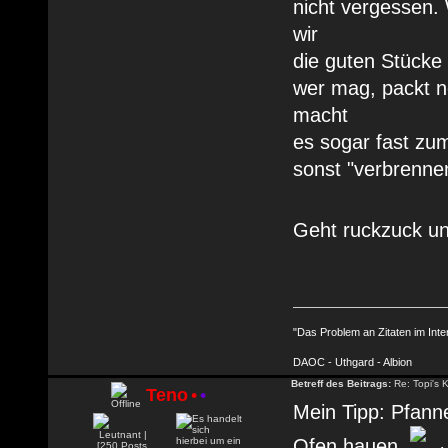
nicht vergessen.
wir
die guten Stücke
wer mag, packt n
macht
es sogar fast zum
sonst "verbrennen
Geht ruckzuck un
"Das Problem an Zitaten im Inte
DAOC - Uthgard - Albion
Betreff des Beitrags:
Re: Topi's 
Teno
•
•
Mein Tipp: Pfann
Ofen hauen.