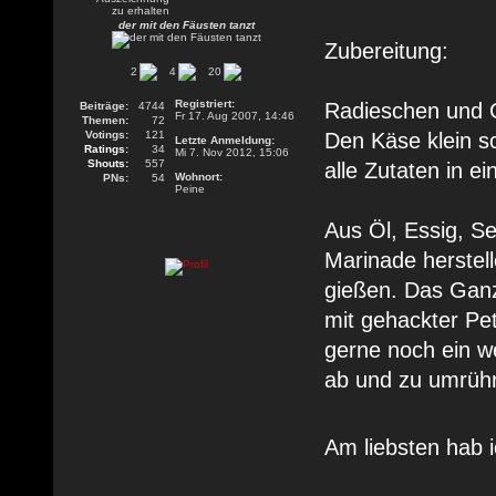
der mit den Fäusten tanzt
Zubereitung:
2
4
20
Registriert:
Radieschen und G
Beiträge:
4744
Fr 17. Aug 2007, 14:46
Themen:
72
Votings:
121
Den Käse klein s
Letzte Anmeldung:
Ratings:
34
Mi 7. Nov 2012, 15:06
Shouts:
557
alle Zutaten in e
Wohnort:
PNs:
54
Peine
Aus Öl, Essig, Se
Marinade herstel
gießen. Das Ganz
mit gehackter Pe
gerne noch ein w
ab und zu umrüh
Am liebsten hab 