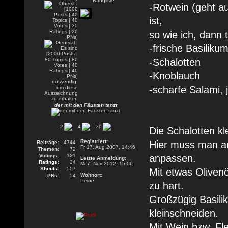
-Rotwein (geht a
ist,
so wie ich, dann 
-frische Basilikum
-Schalotten
-Knoblauch
-scharfe Salami,
der mit den Fäusten tanzt
2
4
20
Die Schalotten k
Registriert:
Hier muss man au
Beiträge:
4744
Fr 17. Aug 2007, 14:46
Themen:
72
Votings:
121
anpassen.
Letzte Anmeldung:
Ratings:
34
Mi 7. Nov 2012, 15:06
Shouts:
557
Mit etwas Olivenö
Wohnort:
PNs:
54
Peine
zu hart.
Großzügig Basil
kleinschneiden.
Mit Wein bzw. Fl