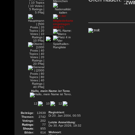
Hallo, mein Name ist Teno.
12
10
12
Registriert:
Beiträge:
12639
Di 20. Jan 2004, 00:55
Themen:
2742
Votings:
202
Letzte Anmeldung:
Ratings:
77
Do 30. Apr 2026, 19:32
Shouts:
955
Wohnort:
Bilder:
614