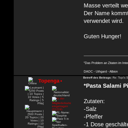
Masse verteilt w
Der Name kommt d
verwendet wird.
Guten Hunger!
"Das Problem an Zitaten im Inte
DAOC - Uthgard - Albion
Betreff des Beitrags:
Re: Topi's 
Topenga
•
*Pasta Salami P
Zutaten:
-Salz
-Pfeffer
-1 Dose geschäl