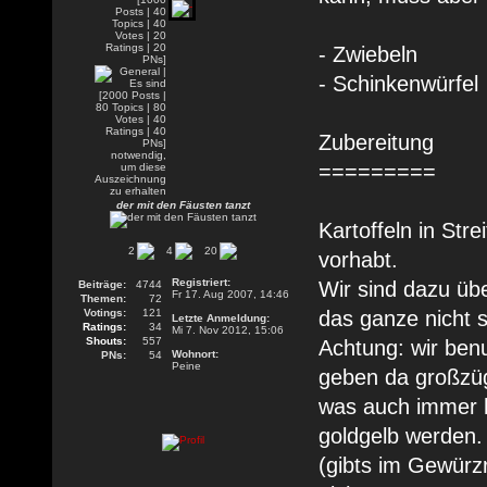
- Zwiebeln
- Schinkenwürfel
Zubereitung
=========
der mit den Fäusten tanzt
Kartoffeln in Str
2
4
20
vorhabt.
Registriert:
Wir sind dazu üb
Beiträge:
4744
Fr 17. Aug 2007, 14:46
Themen:
72
Votings:
121
das ganze nicht s
Letzte Anmeldung:
Ratings:
34
Mi 7. Nov 2012, 15:06
Shouts:
557
Achtung: wir ben
Wohnort:
PNs:
54
Peine
geben da großzügi
was auch immer h
goldgelb werden
(gibts im Gewürz