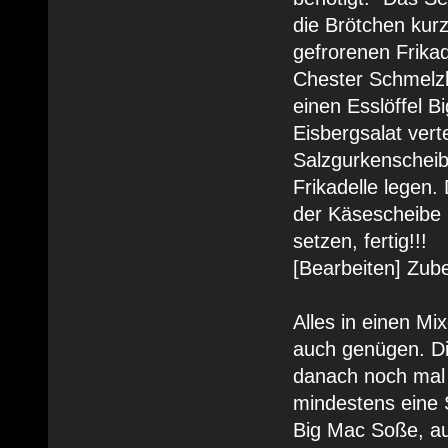
die Brötchen kur
gefrorenen Frikad
Chester Schmelzk
einen Esslöffel B
Eisbergsalat vert
Salzgurkenscheib
Frikadelle legen
der Käsescheibe 
setzen, fertig!!!
[Bearbeiten] Zub
Alles in einen M
auch genügen. Di
danach noch mal 
mindestens eine 
Big Mac Soße, au