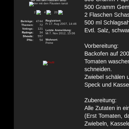
der mit den Fäusten tanzt
500 Gramm Gemü
2
4
20
2 Flaschen Schas
Registriert:
500 ml Schlagsa
Beiträge:
4744
Fr 17. Aug 2007, 14:46
Themen:
72
Votings:
121
Evtl. Salz, schwa
Letzte Anmeldung:
Ratings:
34
Mi 7. Nov 2012, 15:06
Shouts:
557
Wohnort:
PNs:
54
Peine
Vorbereitung:
Backofen auf 200
Tomaten waschen 
schneiden.
Zwiebel schälen 
Speck und Kassel
Zubereitung:
Alle Zutaten in e
(Erst Tomaten, d
Zwiebeln, Kassele