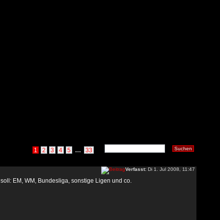
...
1
2
3
4
5
33
Verfasst:
Di 1. Jul 2008, 11:47
 soll: EM, WM, Bundesliga, sonstige Ligen und co.