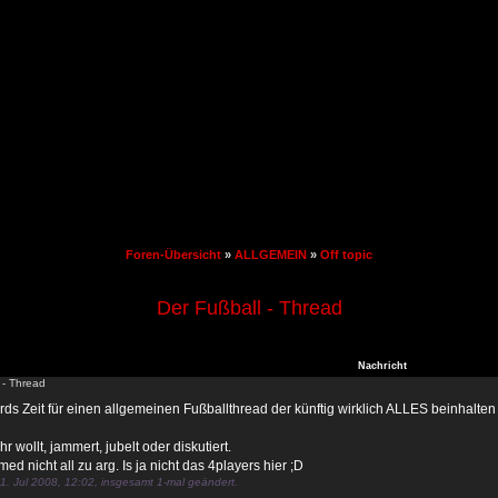
Foren-Übersicht
»
ALLGEMEIN
»
Off topic
Der Fußball - Thread
Nachricht
 - Thread
rds Zeit für einen allgemeinen Fußballthread der künftig wirklich ALLES beinhalten
r wollt, jammert, jubelt oder diskutiert.
ed nicht all zu arg. Is ja nicht das 4players hier ;D
1. Jul 2008, 12:02, insgesamt 1-mal geändert.