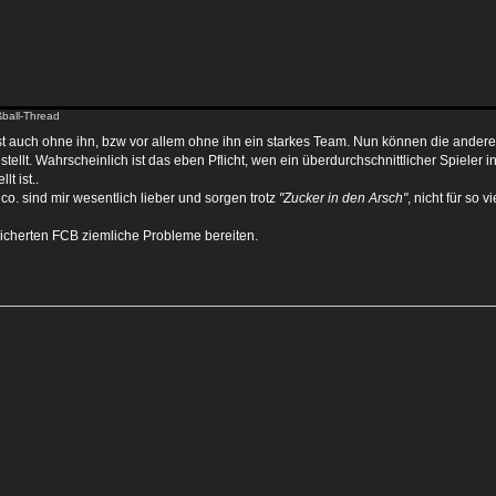
ball-Thread
t auch ohne ihn, bzw vor allem ohne ihn ein starkes Team. Nun können die anderen
tellt. Wahrscheinlich ist das eben Pflicht, wen ein überdurchschnittlicher Spieler
t ist..
 co. sind mir wesentlich lieber und sorgen trotz
"Zucker in den Arsch"
, nicht für so v
icherten FCB ziemliche Probleme bereiten.