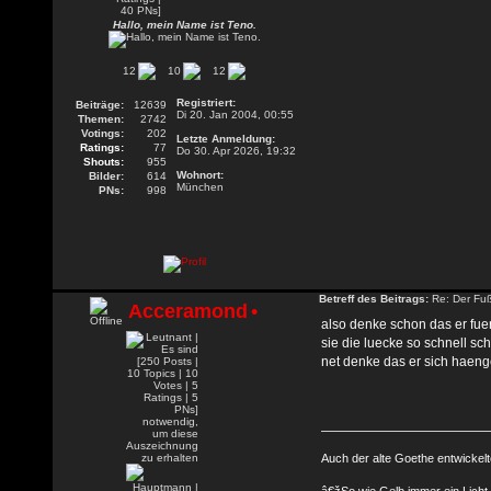
Hallo, mein Name ist Teno.
12
10
12
Registriert:
Beiträge:
12639
Di 20. Jan 2004, 00:55
Themen:
2742
Votings:
202
Letzte Anmeldung:
Ratings:
77
Do 30. Apr 2026, 19:32
Shouts:
955
Wohnort:
Bilder:
614
München
PNs:
998
Betreff des Beitrags:
Re: Der Fuß
Acceramond
•
also denke schon das er fue
sie die luecke so schnell sc
net denke das er sich haeng
Auch der alte Goethe entwicke
â€žSo wie Gelb immer ein Licht