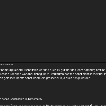
ball-Thread
r hamburg ueberdurschnittlich war und auch zu gut fuer das team hamburg hatt ihn 
hliessen koennen war aber richtig ihn zu verkaufen haetten sonst nicht so viel fue
en gelassen haette sonst waere ein grosser club ja auch nix geworden
lte schon Gedanken zum Revierderby.
 mit sich fÃ¼hrt, so kann man sagen, daÃŸ Blau immer etwas Dunkles mit sich fÃ¼hre. Die