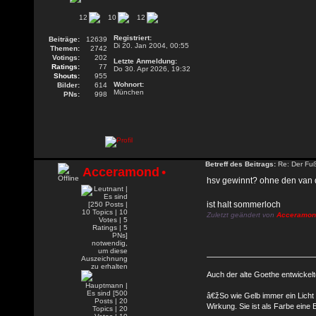
12
10
12
Registriert:
Beiträge:
12639
Di 20. Jan 2004, 00:55
Themen:
2742
Votings:
202
Letzte Anmeldung:
Ratings:
77
Do 30. Apr 2026, 19:32
Shouts:
955
Wohnort:
Bilder:
614
München
PNs:
998
Betreff des Beitrags:
Re: Der Fuß
Acceramond
•
hsv gewinnt? ohne den van 
ist halt sommerloch
Zuletzt geändert von
Acceramon
Auch der alte Goethe entwicke
â€žSo wie Gelb immer ein Licht
Wirkung. Sie ist als Farbe eine E