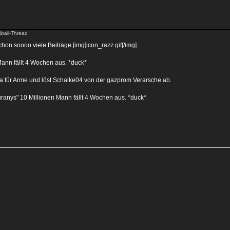
ball-Thread
schon soooo viele Beiträge [img]icon_razz.gif[/img]
ann fällt 4 Wochen aus. *duck*
a für Arme und löst Schalke04 von der gazprom Verarsche ab.
Kuranys" 10 Millionen Mann fällt 4 Wochen aus. *duck*