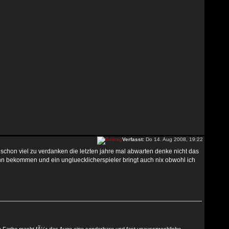
Verfasst:
Do 14. Aug 2008, 19:22
schon viel zu verdanken die letzten jahre mal abwarten denke nicht das
r ihn bekommen und ein ungluecklicherspieler bringt auch nix obwohl ich
se Farbe macht fÃ¼r das Auge eine sonderbare und fast unaussprechliche