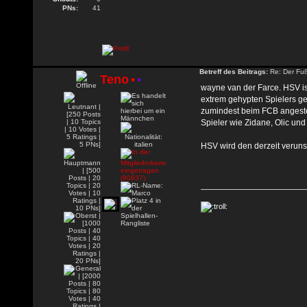
PNs:
41
Betreff des Beitrags:
Re: Der Fuß
Teno
•
•
wayne van der Farce. HSV is
extrem gehypten Spielers ges
zumindest beim FCB angestell
Spieler wie Zidane, Olic und
HSV wird den derzeit veruns