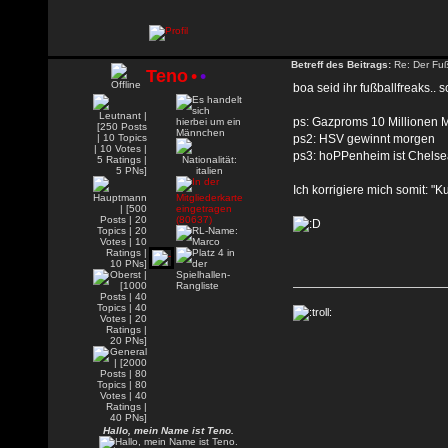
Betreff des Beitrags:
Re: Der Fuß
Teno
•
•
boa seid ihr fußballfreaks.. 
ps: Gazproms 10 Millionen M
ps2: HSV gewinnt morgen
ps3: hoPPenheim ist Chelse
Ich korrigiere mich somit: "
Hallo, mein Name ist Teno.