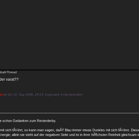
ball-Thread
der varat??
d
am Do 14. Aug 2008, 19:13, insgesamt 1-mal geändert.
lte schon Gedanken zum Revierderby.
 mit sich fÃ¼hrt, so kann man sagen, daÃŸ Blau immer etwas Dunkles mit sich fÃ¼hre. Die
nergie; allein sie steht auf der negativen Seite und ist in ihrer hÃ¶chsten Reinheit gleichsam 