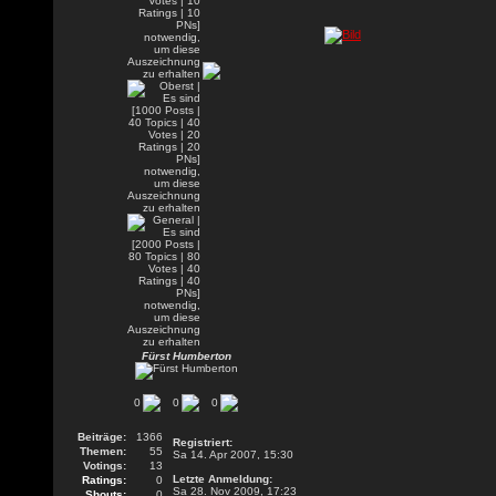
Fürst Humberton
0
0
0
Beiträge:
1366
Registriert:
Themen:
55
Sa 14. Apr 2007, 15:30
Votings:
13
Letzte Anmeldung:
Ratings:
0
Sa 28. Nov 2009, 17:23
Shouts:
0