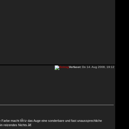
Verfasst:
Do 14. Aug 2008, 19:12
se Farbe macht fÃ¼r das Auge eine sonderbare und fast unaussprechliche
ein reizendes Nichts.â€