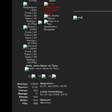
Hallo, mein Name ist Teno.
12
10
12
Registriert:
Beiträge:
12639
Di 20. Jan 2004, 00:55
Themen:
2742
Votings:
202
Letzte Anmeldung:
Ratings:
77
Do 30. Apr 2026, 19:32
Shouts:
955
Wohnort:
Bilder:
614
München
PNs:
998