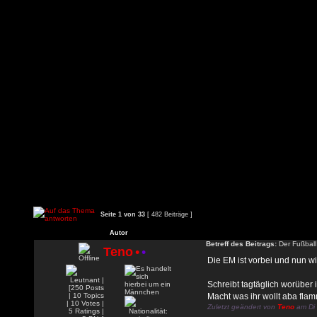
Seite
1
von
33
[ 482 Beiträge ]
Autor
Betreff des Beitrags:
Der Fußball
Teno
•
•
Die EM ist vorbei und nun wi
Schreibt tagtäglich worüber ih
Macht was ihr wollt aba flamm
Zuletzt geändert von
Teno
am Di 