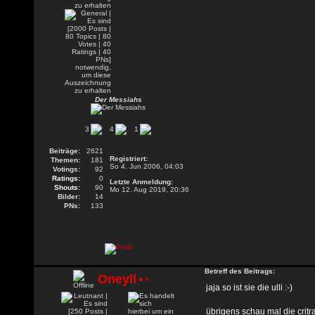
Der Messiahs
3
4
1
Beiträge:
2621
Registriert:
Themen:
181
So 4. Jun 2006, 04:03
Votings:
92
Ratings:
0
Letzte Anmeldung:
Shouts:
90
Mo 12. Aug 2019, 20:36
Bilder:
14
PNs:
133
Betreff des Beitrags:
Oneyll
•
•
jaja so ist sie die ulli :-)
übrigens schau mal die critrat