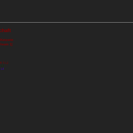
chaft
 Ketzerin
Ywain 1]
RR 5 L2
 L7
 L4