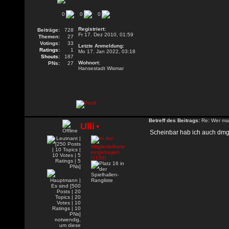
0
0
0
Registriert:
Beiträge:
728
Fr 17. Dez 2010, 01:59
Themen:
27
Votings:
33
Letzte Anmeldung:
Ratings:
1
Mo 17. Jan 2022, 03:18
Shouts:
187
Wohnort:
PNs:
27
Hansestadt Wismar
Betreff des Beitrags:
Re: Wer mac
Ulli
•
Scheinbar hab ich auch dm