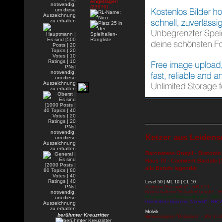
Ketzer aus Leidens
Baronetess Oneyll - Bretonin
Haus 70 - Caerwent Bardale [
alle Berufe legendär
Level 50 | ML 10 | CL 10
Zauberin "Eiszapfen" - RR 6 L1
Kundschafterin "Schattenflamme" - 
Beschwörerin "Knusperflocke" - RR 1
Geisterbeschwörerin "Neerod" - RR 2
Molvik
berühmter Kreuzritter
Minnesängerin "Redpower" - RR 1 L3