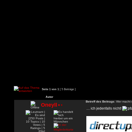
Seite
1
von
1
[ 5 Beiträge ]
Autor
Betreff des Beitrags:
Wer macht d
Oneyll
•
•
.... ich jedenfalls nicht!