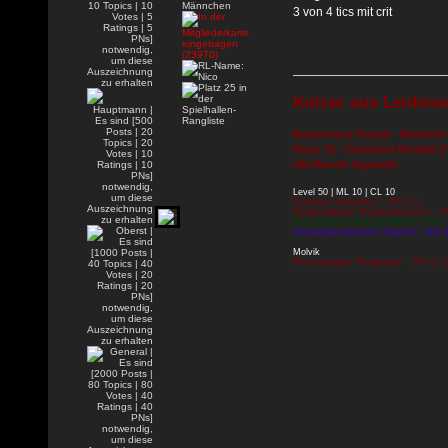
3 von 4 tics mit crit
Ketzer aus Leidens
Baronetess Oneyll - Bretonin
Haus 70 - Caerwent Bardale [
alle Berufe legendär
Level 50 | ML 10 | CL 10
Zauberin "Eiszapfen" - RR 6 L1
Kundschafterin "Schattenflamme" - 
Beschwörerin "Knusperflocke" - RR 1
Geisterbeschwörerin "Neerod" - RR 2
Molvik
Minnesängerin "Redpower" - RR 1 L3