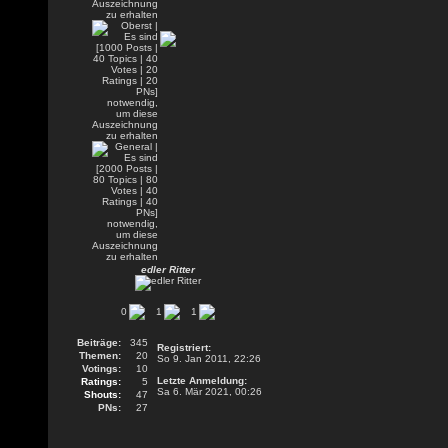
edler Ritter
0
1
1
Beiträge:
345
Registriert:
Themen:
20
So 9. Jan 2011, 22:26
Votings:
10
Letzte Anmeldung:
Ratings:
5
Sa 6. Mär 2021, 00:26
Shouts:
47
PNs:
27