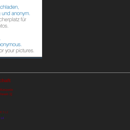
chaft
 Ketzerin
Ywain 1]
RR 5 L2
 L7
 L4