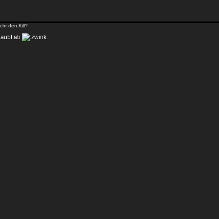
ht den Kill?
staubt ab