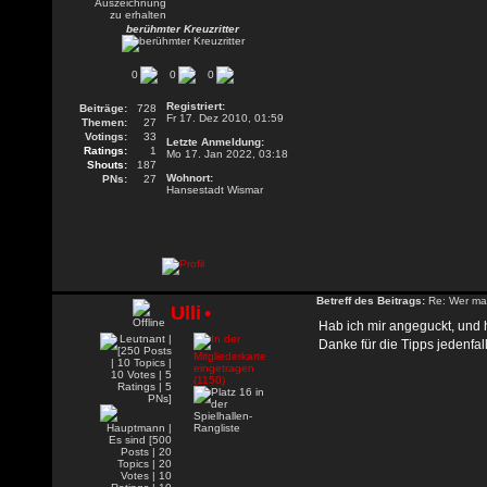
berühmter Kreuzritter
0
0
0
Registriert:
Beiträge:
728
Fr 17. Dez 2010, 01:59
Themen:
27
Votings:
33
Letzte Anmeldung:
Ratings:
1
Mo 17. Jan 2022, 03:18
Shouts:
187
Wohnort:
PNs:
27
Hansestadt Wismar
Betreff des Beitrags:
Re: Wer mac
Ulli
•
Hab ich mir angeguckt, und 
Danke für die Tipps jedenfalls