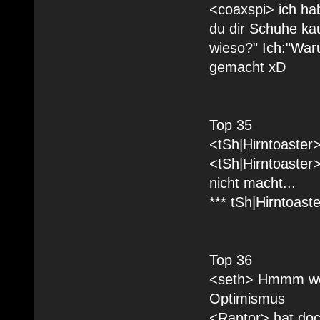
<coaxspi> ich ha
du dir Schuhe kau
wieso?" Ich:"Waru
gemacht xD
Top 35
<tSh|Hirntoaster> 
<tSh|Hirntoaster>
nicht macht...
*** tSh|Hirntoast
Top 36
<seth> Hmmm wer
Optimismus
<Raptor> hat doc