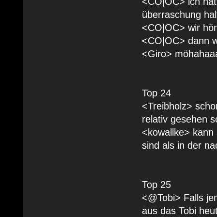
<CO|OC> ich hatte
überraschung hal
<CO|OC> wir hö
<CO|OC> dann wars
<Giro> möhahaa
Top 24
<Treibholz> scho
relativ gesehen sc
<kowallke> kann 
sind als in der na
Top 25
<@Tobi> Falls je
aus das Tobi heu