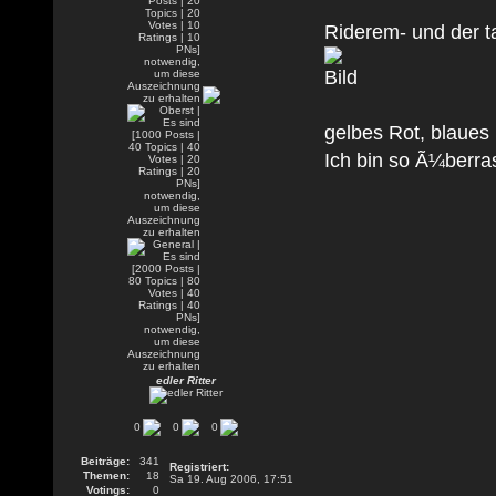
Riderem- und der t
gelbes Rot, blaues
Ich bin so Ã¼berra
edler Ritter
0
0
0
Beiträge:
341
Registriert:
Themen:
18
Sa 19. Aug 2006, 17:51
Votings:
0