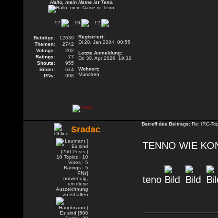
Hallo, mein Name ist Teno.
12
10
12
Registriert:
Beiträge:
12639
Di 20. Jan 2004, 00:55
Themen:
2742
Votings:
202
Letzte Anmeldung:
Ratings:
77
Do 30. Apr 2026, 19:32
Shouts:
955
Wohnort:
Bilder:
614
München
PNs:
998
Betreff des Beitrags:
Re: IRC-To
Sradac
TENNO WIE KO
teno