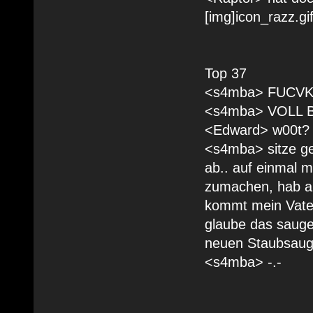
[img]icon_razz.gif
Top 37
<s4mba> FUCV
<s4mba> VOLL 
<Edward> w00t?
<s4mba> sitze g
ab.. auf einmal m
zumachen, hab ab
kommt mein Vater 
glaube das sauge
neuen Staubsauge
<s4mba> -.-