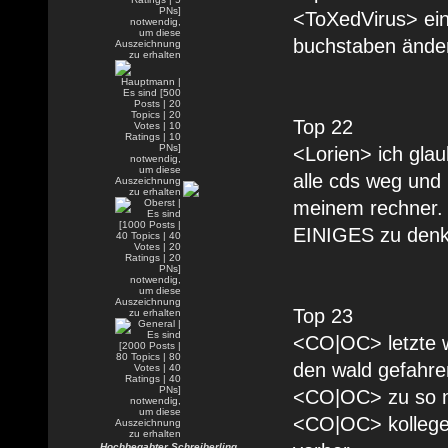
<ToXedVirus> ein
buchstaben änder
Top 22
<Lorien> ich glau
alle cds weg und 
meinem rechner. 
EINIGES zu denk
Top 23
<CO|OC> letzte w
den wald gefahre
<CO|OC> zu so ne
<CO|OC> kollege 
Hochbegabter Schreiberling