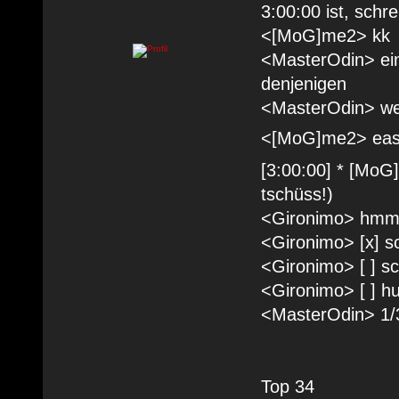
3:00:00 ist, schr
<[MoG]me2> kk
<MasterOdin> ein 
denjenigen
<MasterOdin> wenn
<[MoG]me2> ea
[3:00:00] * [MoG]
tschüss!)
<Gironimo> hm
<Gironimo> [x] sc
<Gironimo> [ ] s
<Gironimo> [ ] h
<MasterOdin> 1/3
Top 34