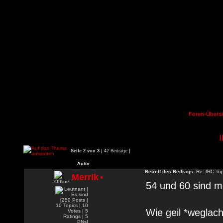
Foren-Übersi
Seite
2
von
3
[ 42 Beiträge ]
Autor
Betreff des Beitrags:
Re: IRC-To
Merrik
•
54 und 60 sind m
Wie geil *weglach