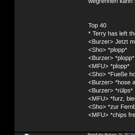
wegrennen kann s
Top 40
* Terry has left t
<Burzer> Jetzt mü
<Sho> *plopp*
<Burzer> *plopp*
<MFU> *plopp*
<Sho> *Fueße hoc
<Burzer> *hose 
<Burzer> *rülps*
<MFU> *furz, bie
<Sho> *zur Fernb
<MFU> *chips fr
Betreff des Beitrags:
Re: IRC-To