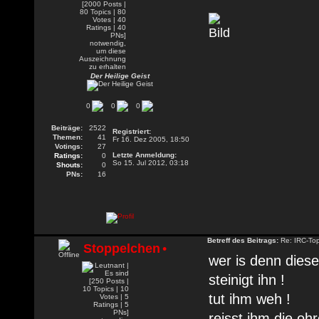
Der Heilige Geist
0
0
0
Beiträge:
2522
Registriert:
Themen:
41
Fr 16. Dez 2005, 18:50
Votings:
27
Letzte Anmeldung:
Ratings:
0
So 15. Jul 2012, 03:18
Shouts:
0
PNs:
16
Betreff des Beitrags:
Re: IRC-To
Stoppelchen
•
wer is denn dies
steinigt ihn !
tut ihm weh !
reisst ihm die oh