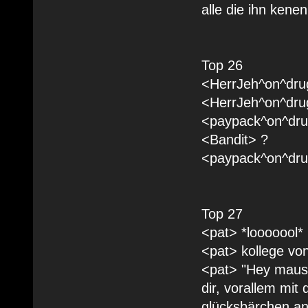
alle die ihn ken
Top 26
<HerrJeh^on^dru
<HerrJeh^on^drug
<paypack^on^dru
<Bandit> ?
<paypack^on^drug
Top 27
<pat> *looooool
<pat> kollege von
<pat> "Hey maus, 
dir, vorallem mit 
glücksbärchen an