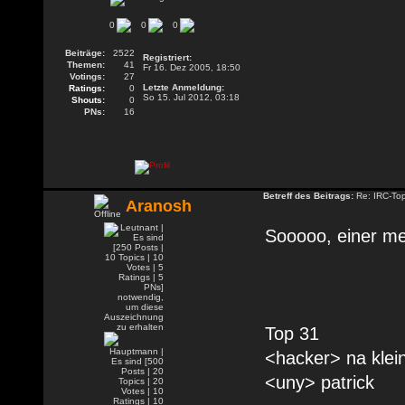
0
0
0
Beiträge:
2522
Registriert:
Themen:
41
Fr 16. Dez 2005, 18:50
Votings:
27
Letzte Anmeldung:
Ratings:
0
So 15. Jul 2012, 03:18
Shouts:
0
PNs:
16
Betreff des Beitrags:
Re: IRC-To
Aranosh
Sooooo, einer me
Top 31
<hacker> na klei
<uny> patrick