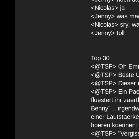
<Nicolas> ja
<Jenny> was mac
<Nicolas> sry, wa
<Jenny> toll
Top 30
<@TSP> Oh Emm
<@TSP> Beste Unt
<@TSP> Dieser ne
<@TSP> Ein Paerc
fluestert ihr zaer
Benny" .. irgend
einer Lautstaerk
hoeren koennen:
<@TSP> "Vergiss e