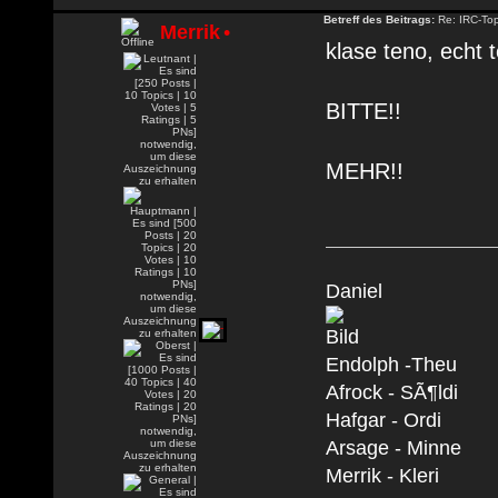
Betreff des Beitrags:
Re: IRC-To
Merrik
•
klase teno, echt t
BITTE!!
MEHR!!
Daniel
Endolph -Theu
Afrock - SÃ¶ldi
Hafgar - Ordi
Arsage - Minne
Merrik - Kleri