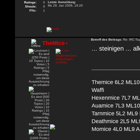
Letzte Anmeldung:
Ratings:
0
Mo 28. Jan 2008, 19:20
Shouts:
0
PNs:
1
Betreff des Beitrags:
Re: IRC-To
TheMice
•
... steinigen ... a
Themice 6L2 ML10 
Waffi
Hexenmice 7L7 ML1
Auamice 7L3 ML10 
Tarnmice 5L2 ML9 M
Deathmice 2L5 ML9
Momice 4L0 ML9 An