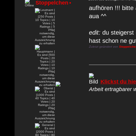
Stoppelchen
•
aufhören !!! bitt
aua ^^
edit:
du steigerst
hast schon ne gu
Zuletzt geändert von
Stoppelche
Klickst du hie
Arbeit ertragbarer w