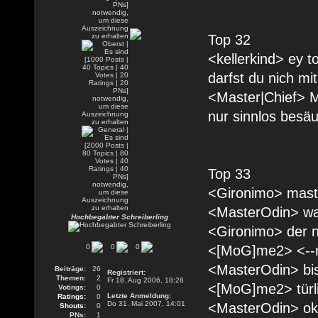
Top 32
<kellerkind> ey 
darfst du nich mit
<Master|Chief> M
nur sinnlos besäu
Top 33
<Gironimo> mast
<MasterOdin> w
Hochbegabter Schreiberling
<Gironimo> der n
0
0
0
<[MoG]me2> <--
<MasterOdin> bis
Beiträge:
26
Registriert:
Themen:
2
Fr 18. Aug 2006, 18:28
<[MoG]me2> türl
Votings:
0
Letzte Anmeldung:
Ratings:
0
Do 31. Mai 2007, 14:01
<MasterOdin> ok,
Shouts:
0
PNs:
1