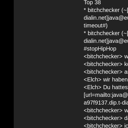
Top 38
* bitchchecker (~
dialin.net]java@eu
timeout#)
* bitchchecker (~
dialin.net]java@eu
#stopHipHop
<bitchchecker> w
<bitchchecker> kö
<bitchchecker> a
<Elch> wir haben
<Elch> Du hattest
[url=mailto:java@
a97f9137.dip.t-dia
<bitchchecker> w
<bitchchecker> da
<bitchchecker> i