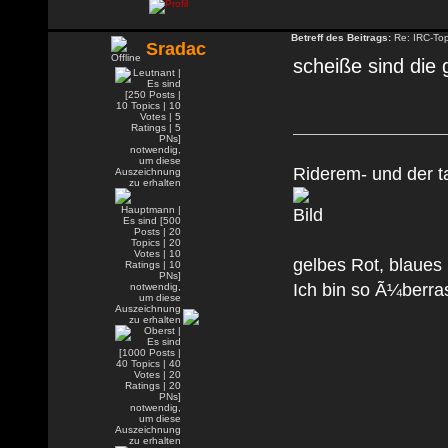
Betreff des Beitrags:
Re: IRC-To
Sradac
scheiße sind die g
Riderem- und der t
gelbes Rot, blaues
Ich bin so Ã¼berra