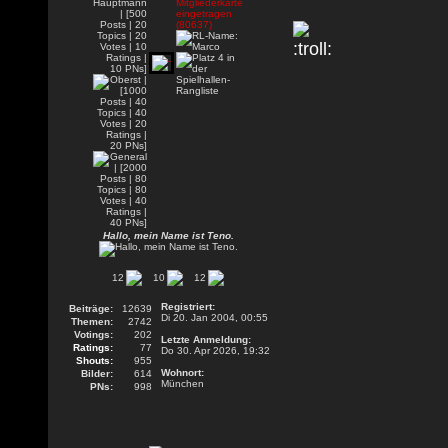
Hallo, mein Name ist Teno.
12
10
12
Registriert:
Beiträge:
12639
Di 20. Jan 2004, 00:55
Themen:
2742
Votings:
202
Letzte Anmeldung:
Ratings:
77
Do 30. Apr 2026, 19:32
Shouts:
955
Wohnort:
Bilder:
614
München
PNs:
998