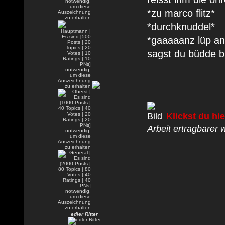
*zu marco flitz*
*durchknuddel*
*gaaaaanz lüp an
sagst du büdde bü
Klickst du hie
Arbeit ertragbarer w
edler Ritter