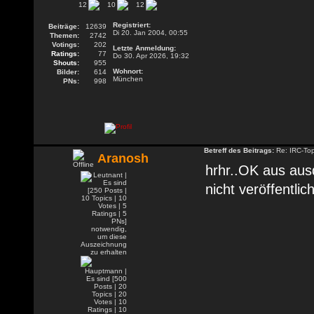
12
10
12
Registriert:
Beiträge:
12639
Di 20. Jan 2004, 00:55
Themen:
2742
Votings:
202
Letzte Anmeldung:
Ratings:
77
Do 30. Apr 2026, 19:32
Shouts:
955
Wohnort:
Bilder:
614
München
PNs:
998
Betreff des Beitrags:
Re: IRC-To
Aranosh
hrhr..OK aus au
nicht veröffentlic