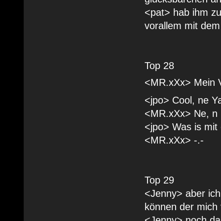
<pat> hab ihm zu
vorallem mit dem g
Top 28
<MR.xXx> Mein Va
<jpo> Cool, ne Y
<MR.xXx> Ne, n S
<jpo> Was is mit
<MR.xXx> -.-
Top 29
<Jenny> aber ic
können der mich 
<Jenny> noch da