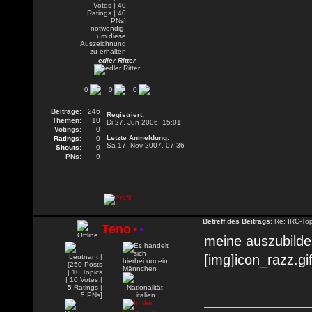
edler Ritter
0
0
0
Beiträge:
246
Registriert:
Themen:
10
Di 27. Jun 2006, 15:01
Votings:
0
Letzte Anmeldung:
Ratings:
0
Sa 17. Nov 2007, 07:36
Shouts:
0
PNs:
9
Betreff des Beitrags:
Re: IRC-To
Teno
•
•
meine auszubilde
[img]icon_razz.gif