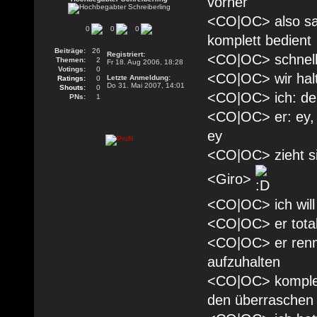
vorher
<CO|OC> also sau
0
0
0
komplett bedient
Beiträge:
26
Registriert:
<CO|OC> schnell 
Themen:
2
Fr 18. Aug 2006, 18:28
Votings:
0
<CO|OC> wir halt
Letzte Anmeldung:
Ratings:
0
Do 31. Mai 2007, 14:01
Shouts:
0
<CO|OC> ich: den
PNs:
1
<CO|OC> er: ey, 
ey
<CO|OC> zieht si
<Giro>
<CO|OC> ich will 
<CO|OC> er total
<CO|OC> er rennt k
aufzuhalten
<CO|OC> komplett
den überraschen