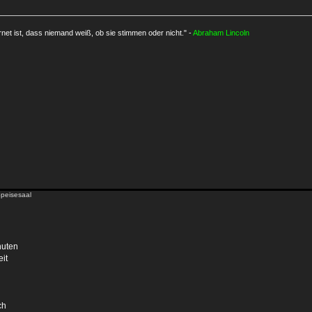
rnet ist, dass niemand weiß, ob sie stimmen oder nicht." -
Abraham Lincoln
Speisesaal
nuten
it
ch