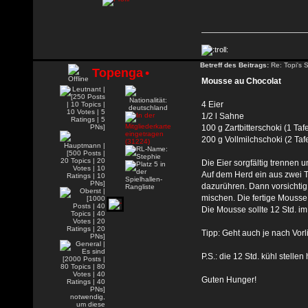
Betreff des Beitrags:
Re: Topi's 
Topenga
•
Mousse au Chocolat
4 Eier
1/2 l Sahne
100 g Zartbitterschoki (1 Tafe
200 g Vollmilchschoki (2 Taf
Die Eier sorgfältig trennen 
Auf dem Herd ein aus zwei 
dazurühren. Dann vorsichtig
mischen. Die fertige Mousse 
Die Mousse sollte 12 Std. i
Tipp: Geht auch je nach Vorl
P.S.: die 12 Std. kühl stel
Guten Hunger!