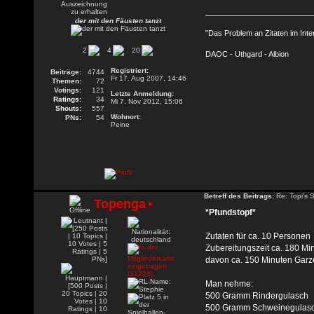
der mit den Fäusten tanzt
"Das Problem an Zitaten im Inte
2
4
20
DAOC - Uthgard - Albion
Registriert:
Beiträge:
4744
Fr 17. Aug 2007, 14:46
Themen:
72
Votings:
121
Letzte Anmeldung:
Ratings:
34
Mi 7. Nov 2012, 15:06
Shouts:
557
Wohnort:
PNs:
54
Peine
Betreff des Beitrags:
Re: Topi's 
Topenga
•
*Pfundstopf*
Zutaten für ca. 10 Personen
Zubereitungszeit ca. 180 Mi
davon ca. 150 Minuten Garze
Man nehme:
500 Gramm Rindergulasch
500 Gramm Schweinegulas