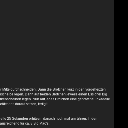
er Mitte durchschneiden. Dann die Brötchen kurz in den vorgeheizten
escheibe legen. Dann auf beiden Brötchen jeweils einen Esslöffel Big
urkenscheiben legen. Nun auf jedes Brötchen eine gebratene Frikadelle
tchens darauf setzen, fertig!!!
elle 25 Sekunden erhitzen, danach noch mal umrühren. In den
usreichend für ca. 8 Big Mac‘s.