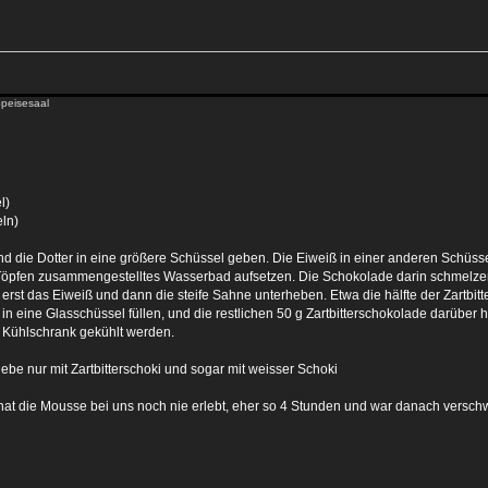
Speisesaal
l)
eln)
und die Dotter in eine größere Schüssel geben. Die Eiweiß in einer anderen Schüssel
Töpfen zusammengestelltes Wasserbad aufsetzen. Die Schokolade darin schmelze
 erst das Eiweiß und dann die steife Sahne unterheben. Etwa die hälfte der Zart
in eine Glasschüssel füllen, und die restlichen 50 g Zartbitterschokolade darüber 
m Kühlschrank gekühlt werden.
iebe nur mit Zartbitterschoki und sogar mit weisser Schoki
len hat die Mousse bei uns noch nie erlebt, eher so 4 Stunden und war danach vers