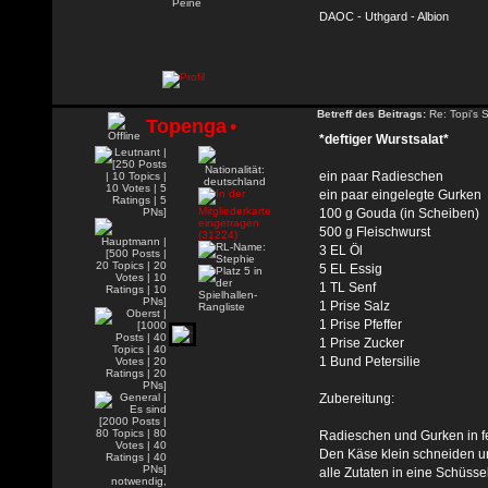
Peine
DAOC - Uthgard - Albion
Betreff des Beitrags:
Re: Topi's 
Topenga
•
*deftiger Wurstsalat*
ein paar Radieschen
ein paar eingelegte Gurken
100 g Gouda (in Scheiben)
500 g Fleischwurst
3 EL Öl
5 EL Essig
1 TL Senf
1 Prise Salz
1 Prise Pfeffer
1 Prise Zucker
1 Bund Petersilie
Zubereitung:
Radieschen und Gurken in f
Den Käse klein schneiden un
alle Zutaten in eine Schüsse