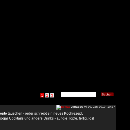
1
2
3
Verfasst:
Mi 20. Jan 2010, 10:57
epte tauschen - jeder schreibt ein neues Kochrezept.
r Cocktails und andere Drinks - auf die Töpfe, fertig, los!