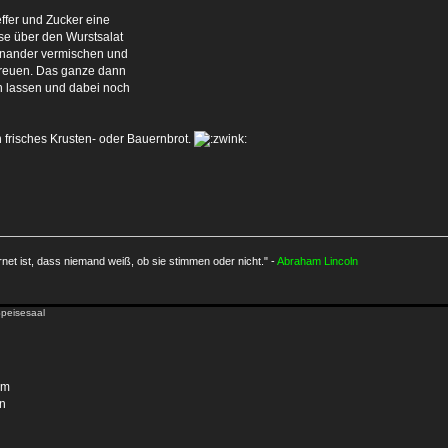
effer und Zucker eine
se über den Wurstsalat
inander vermischen und
streuen. Das ganze dann
n lassen und dabei noch
n frisches Krusten- oder Bauernbrot.
rnet ist, dass niemand weiß, ob sie stimmen oder nicht." -
Abraham Lincoln
Speisesaal
am
un