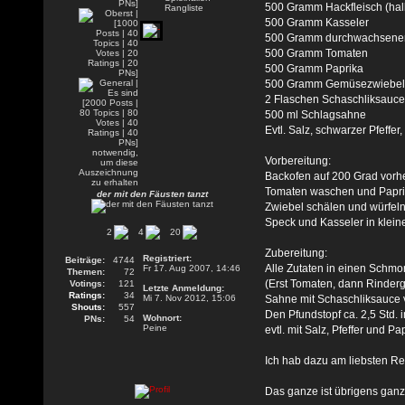
500 Gramm Hackfleisch (hal
500 Gramm Kasseler
500 Gramm durchwachsene
500 Gramm Tomaten
500 Gramm Paprika
500 Gramm Gemüsezwiebe
2 Flaschen Schaschliksauce
500 ml Schlagsahne
Evtl. Salz, schwarzer Pfeffer
Vorbereitung:
Backofen auf 200 Grad vorh
Tomaten waschen und Paprik
der mit den Fäusten tanzt
Zwiebel schälen und würfeln
Speck und Kasseler in klein
2
4
20
Zubereitung:
Registriert:
Beiträge:
4744
Alle Zutaten in einen Schmor
Fr 17. Aug 2007, 14:46
Themen:
72
(Erst Tomaten, dann Rinderg
Votings:
121
Letzte Anmeldung:
Ratings:
34
Mi 7. Nov 2012, 15:06
Sahne mit Schaschliksauce 
Shouts:
557
Den Pfundstopf ca. 2,5 Std.
Wohnort:
PNs:
54
Peine
evtl. mit Salz, Pfeffer und 
Ich hab dazu am liebsten Re
Das ganze ist übrigens ganz