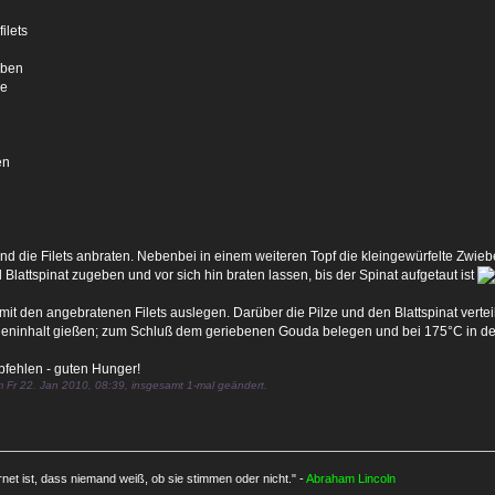
ilets
iben
pe
en
und die Filets anbraten. Nebenbei in einem weiteren Topf die kleingewürfelte Zwiebe
Blattspinat zugeben und vor sich hin braten lassen, bis der Spinat aufgetaut ist
it den angebratenen Filets auslegen. Darüber die Pilze und den Blattspinat verte
eninhalt gießen; zum Schluß dem geriebenen Gouda belegen und bei 175°C in den 
pfehlen - guten Hunger!
 Fr 22. Jan 2010, 08:39, insgesamt 1-mal geändert.
rnet ist, dass niemand weiß, ob sie stimmen oder nicht." -
Abraham Lincoln