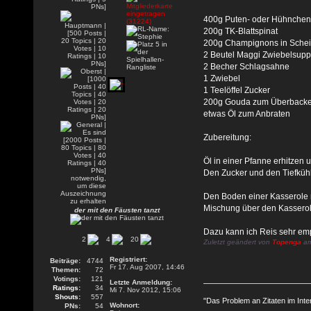
400g Puten- oder Hühnchenf
200g TK-Blattspinat
200g Champignons in Sche
2 Beutel Maggi Zwiebelsup
2 Becher Schlagsahne
1 Zwiebel
1 Teelöffel Zucker
200g Gouda zum Überback
etwas Öl zum Anbraten
Zubereitung:
Öl in einer Pfanne erhitzen 
Den Zucker und den Tiefkühl 
Den Boden einer Kasserole m
Mischung über den Kasserol
der mit den Fäusten tanzt
Dazu kann ich Reis sehr em
2
4
20
Zuletzt geändert von
Topenga
am
Registriert:
Beiträge:
4744
Fr 17. Aug 2007, 14:46
Themen:
72
Votings:
121
Letzte Anmeldung:
Ratings:
34
Mi 7. Nov 2012, 15:06
Shouts:
557
"Das Problem an Zitaten im Inte
Wohnort:
PNs:
54