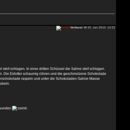
Verfasst:
Mi 20. Jan 2010, 13:52
 steif schlagen. In einer dritten Schüssel die Sahne steif schlagen.
n. Die Eidotter schaumig rühren und die geschmolzene Schokolade
bitterschokolade raspeln und unter die Schokoladen-Sahne-Masse
hobeln.
chwunden