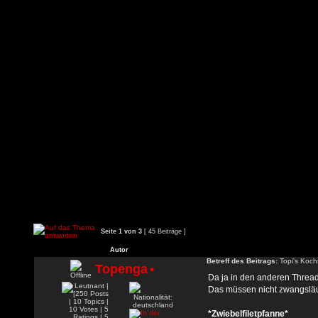
Seite
1
von
3
[ 45 Beiträge ]
Autor
Betreff des Beitrags:
Topi's Koch
Topenga
•
Da ja in den anderen Thread
Das müssen nicht zwangsläuf
*Zwiebelfiletpfanne*