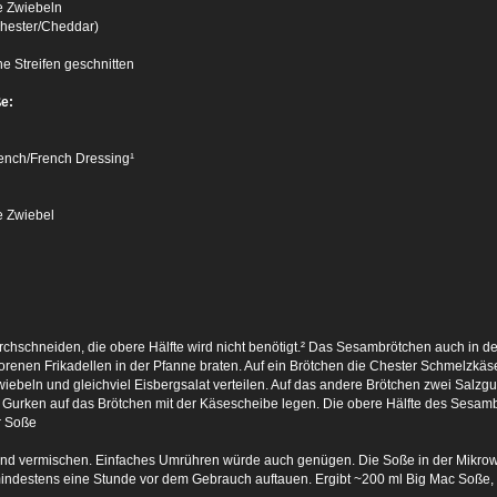
te Zwiebeln
hester/Cheddar)
ine Streifen geschnitten
ße:
ench/French Dressing¹
e Zwiebel
urchschneiden, die obere Hälfte wird nicht benötigt.² Das Sesambrötchen auch in d
orenen Frikadellen in der Pfanne braten. Auf ein Brötchen die Chester Schmelzkäs
wiebeln und gleichviel Eisbergsalat verteilen. Auf das andere Brötchen zwei Salzg
 Gurken auf das Brötchen mit der Käsescheibe legen. Die obere Hälfte des Sesambrö
r Soße
 und vermischen. Einfaches Umrühren würde auch genügen. Die Soße in der Mikrow
mindestens eine Stunde vor dem Gebrauch auftauen. Ergibt ~200 ml Big Mac Soße, a