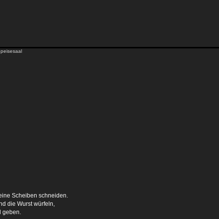
Speisesaal
eine Scheiben schneiden.
d die Wurst würfeln,
l geben.