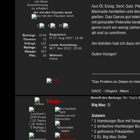
Aus Öl, Essig, Senf, Salz, Pf
Marinade herstellen und die
der mit den Fäusten tanzt
gießen. Das Ganze gut mite
mit gehackter Petersilie be
2
4
20
gerne noch ein wenig ziehe
ab und zu umrühren.
Registriert:
Beiträge:
4744
Fr 17. Aug 2007, 14:46
Themen:
72
Am liebsten hab ich dazu ei
Votings:
121
Letzte Anmeldung:
Ratings:
34
Mi 7. Nov 2012, 15:06
Shouts:
557
Guten Hunger!
Wohnort:
PNs:
54
Peine
"Das Problem an Zitaten im Inte
DAOC - Uthgard - Albion
Betreff des Beitrags:
Re: Topi's 
Teno
•
•
Big Mac
:D
Zutaten
* 1 Hamburger Bun mit Ses
* 1 einfaches Hamburger B
* 2 gefrorene Frikadellen
* 2 EL Big Mac Soße