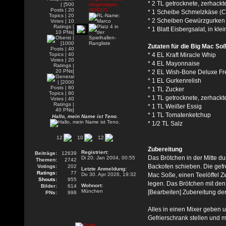
* 2 TL getrocknete, zerhack
* 1 Scheibe Schmelzkäse (C
* 2 Scheiben Gewürzgurken
* 1 Blatt Eisbergsalat, in kle
Zutaten für die Big Mac So
* 4 EL Kraft Miracle Whip
* 4 EL Mayonnaise
* 2 EL Wish-Bone Deluxe Fr
* 1 EL Gurkenrelish
* 1 TL Zucker
* 1 TL getrocknete, zerhackt
* 1 TL Weißer Essig
* 1 TL Tomatenketchup
Hallo, mein Name ist Teno.
* 1/2 TL Salz
12
10
12
Zubereitung
Registriert:
Beiträge:
12639
Das Brötchen in der Mitte d
Di 20. Jan 2004, 00:55
Themen:
2742
Backofen schieben. Die gefr
Votings:
202
Letzte Anmeldung:
Ratings:
77
Do 30. Apr 2026, 19:32
Mac Soße, einen Teelöffel Z
Shouts:
955
legen. Das Brötchen mit den
Wohnort:
Bilder:
614
München
[Bearbeiten] Zubereitung de
PNs:
998
Alles in einen Mixer geben
Gefrierschrank stellen und 