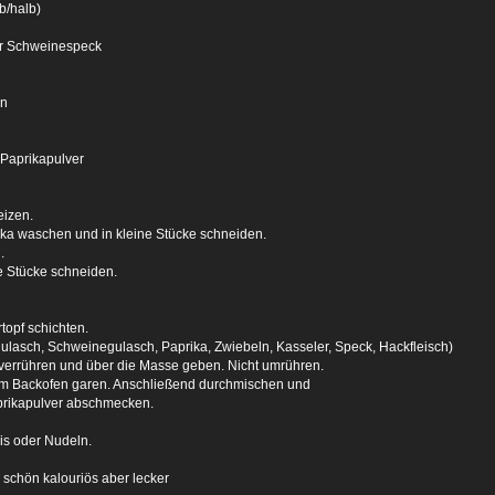
b/halb)
r Schweinespeck
ln
, Paprikapulver
eizen.
a waschen und in kleine Stücke schneiden.
.
e Stücke schneiden.
topf schichten.
ulasch, Schweinegulasch, Paprika, Zwiebeln, Kasseler, Speck, Hackfleisch)
verrühren und über die Masse geben. Nicht umrühren.
 im Backofen garen. Anschließend durchmischen und
Paprikapulver abschmecken.
is oder Nudeln.
 schön kalouriös aber lecker