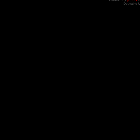
Powered by
phpBB
©
Deutsche 