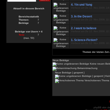
4. Yin und Yang
Verfasst am Do 12. Nov 2009, 14
Aktuell in diesem Bereich
3. In the Desert
Bereichsstatistik
Verfasst am Do 12. Nov 2009, 11
Themen:
7
Beiträge
7
2. I want to believe
Verfasst am Do 12. Nov 2009, 11
Beiträge von Usern > 4
Teno
7
(max. 50)
1. Science-Fiction?
Verfasst am Do 12. Nov 2009, 11
Themen der letzten Zeit 
Neue Beiträge
Keine neuen Beit
Bekanntmachung
Neue Beiträge [ gesperrt ]
Kein
Verschobenes Thema
phpBB skin d