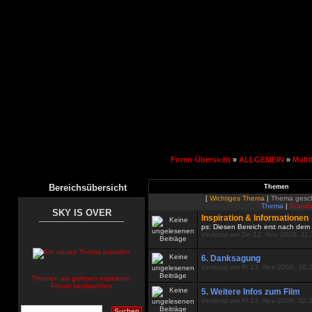
Foren-Übersicht
»
ALLGEMEIN
»
Multi
Bereichsübersicht
Themen
[
Wichtiges Thema
|
Thema gesc
Thema
|
Standa
SKY IS OVER
Inspiration & Informationen
ps: Diesen Bereich erst nach dem 
Verfasst am Do 12. Nov 2009, 11
6. Danksagung
Verfasst am Fr 13. Nov 2009, 16:
Themen als gelesen markieren
Forum beobachten
5. Weitere Infos zum Film
Verfasst am Fr 13. Nov 2009, 02: