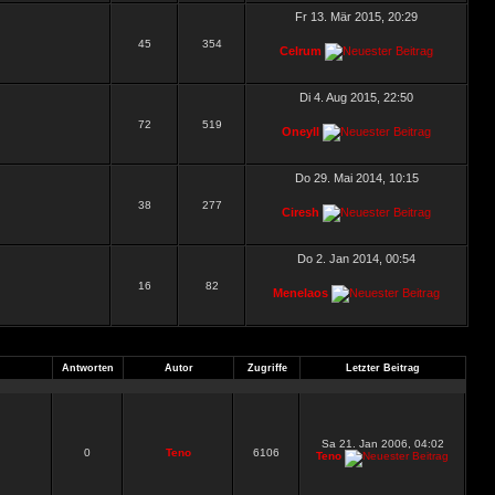
Fr 13. Mär 2015, 20:29
45
354
Celrum
Di 4. Aug 2015, 22:50
72
519
Oneyll
Do 29. Mai 2014, 10:15
38
277
Ciresh
Do 2. Jan 2014, 00:54
16
82
Menelaos
Antworten
Autor
Zugriffe
Letzter Beitrag
Sa 21. Jan 2006, 04:02
0
Teno
6106
Teno