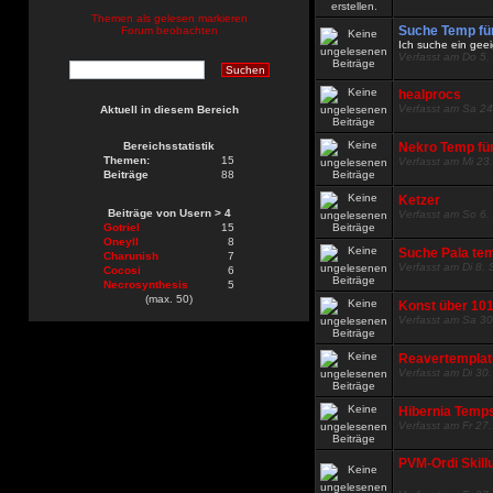
Themen als gelesen markieren
Suche Temp fü
Forum beobachten
Ich suche ein geei
Verfasst am Do 5.
healprocs
Verfasst am Sa 24
Aktuell in diesem Bereich
Bereichsstatistik
Nekro Temp fü
Themen:
15
Verfasst am Mi 23
Beiträge
88
Ketzer
Beiträge von Usern > 4
Verfasst am So 6.
Gotriel
15
Oneyll
8
Suche Pala te
Charunish
7
Verfasst am Di 8.
Cocosi
6
Necrosynthesis
5
(max. 50)
Konst über 10
Verfasst am Sa 30
Reavertemplat
Verfasst am Di 30
Hibernia Temp
Verfasst am Fr 27
PVM-Ordi Skill