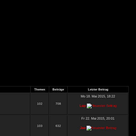
Themen
Beiträge
Letzter Beitrag
Mo 18. Mai 2015, 18:22
102
708
Lup
Fr 22. Mai 2015, 20:01
103
632
Joe