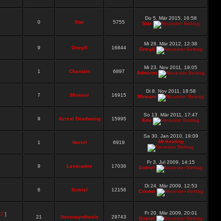
Do 5. Mär 2015, 16:58
0
Star
5755
Star
Mi 28. Mär 2012, 12:38
9
Oneyll
16844
Oneyll
Mi 23. Nov 2011, 19:05
1
Chastain
6897
Admiron
Di 8. Nov 2011, 18:58
7
Minsasi
16915
Minsasi
So 13. Mär 2011, 17:47
9
Azreal Deathwing
15995
Emi
Sa 30. Jan 2010, 19:09
Mr.Keating
1
Noriel
6919
Fr 3. Jul 2009, 14:15
9
Lavarados
17036
Gotriel
Di 24. Mär 2009, 12:53
6
Gotriel
12156
Cocosi
Fr 20. Mär 2009, 20:01
,
2
]
21
Necrosynthesis
29743
Gotriel