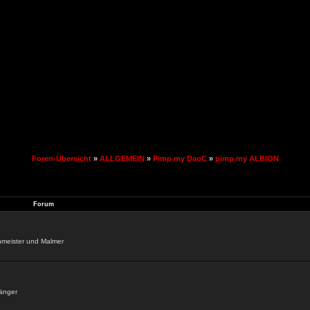
Foren-Übersicht
»
ALLGEMEIN
»
Pimp my DaoC
»
pimp my ALBION
.
Forum
enmeister und Malmer
sänger