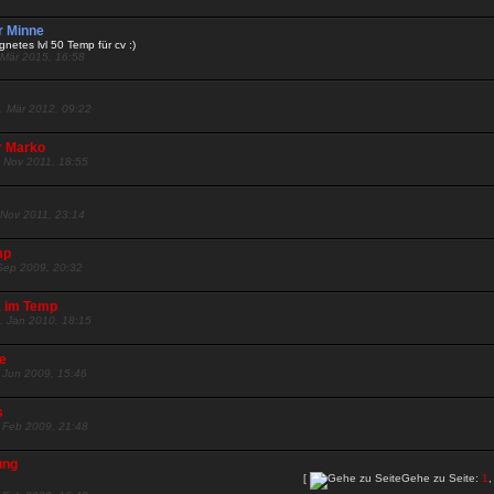
r Minne
gnetes lvl 50 Temp für cv :)
 Mär 2015, 16:58
. Mär 2012, 09:22
r Marko
. Nov 2011, 18:55
 Nov 2011, 23:14
mp
 Sep 2009, 20:32
1 im Temp
. Jan 2010, 18:15
e
. Jun 2009, 15:46
s
. Feb 2009, 21:48
ung
[
Gehe zu Seite:
1