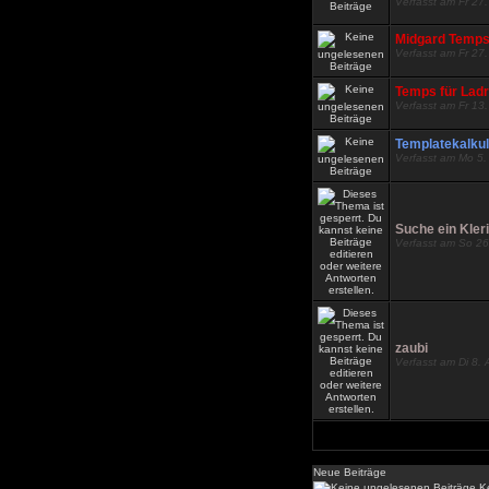
Verfasst am Fr 27
Midgard Temp
Verfasst am Fr 27
Temps für Lad
Verfasst am Fr 13
Templatekalkul
Verfasst am Mo 5.
Suche ein Kler
Verfasst am So 26
zaubi
Verfasst am Di 8.
Neue Beiträge
Ke