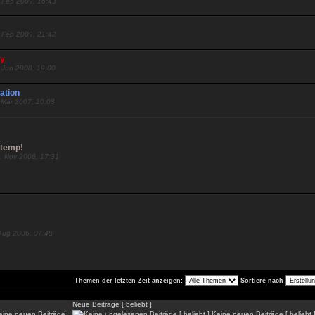
. Feb 2009, 16:43
s
. Feb 2009, 21:42
ry
. Jun 2008, 19:00
ation
 Mär 2007, 20:08
itemp!
. Nov 2006, 17:31
 Aug 2006, 07:48
Themen der letzten Zeit anzeigen:
Sortiere nach
Neue Beiträge [ beliebt ]
ine neuen Beiträge
Keine neuen Beiträge [ beliebt 