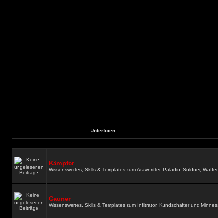
Unterforen
Kämpfer
Wissenswertes, Skills & Templates zum Arawnritter, Paladin, Söldner, Waff
Gauner
Wissenswertes, Skills & Templates zum Infiltrator, Kundschafter und Minne