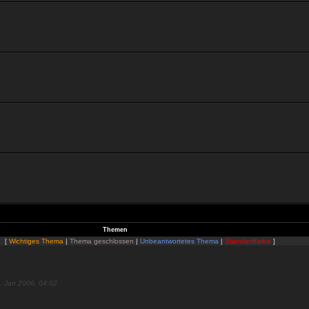
Themen
[
Wichtiges Thema
|
Thema geschlossen
|
Unbeantwortetes Thema
|
Standardfarbe
]
. Jan 2006, 04:02