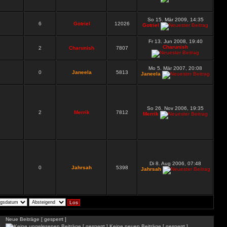
So 15. Mär 2009, 14:35
6
Gotriel
12026
Gotriel
Fr 13. Jun 2008, 19:40
Charunish
2
Charunish
7807
Mo 5. Mär 2007, 20:08
0
Janeela
5813
Janeela
So 26. Nov 2006, 19:35
2
Merrik
7812
Merrik
Di 8. Aug 2006, 07:48
0
Jahrsah
5398
Jahrsah
Neue Beiträge [ gesperrt ]
]
Keine neuen Beiträge [ gesperrt ]