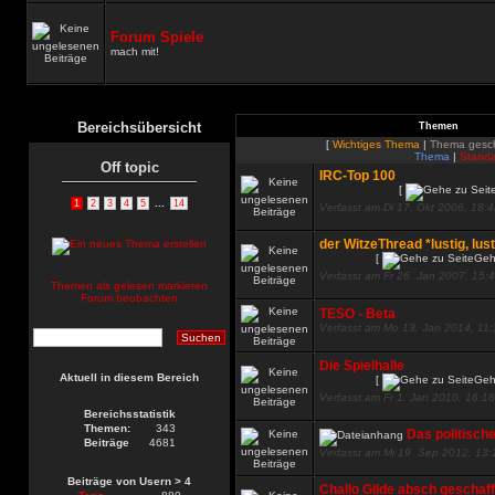
Forum Spiele
mach mit!
Bereichsübersicht
Themen
[
Wichtiges Thema
|
Thema gesc
Thema
|
Standa
Off topic
IRC-Top 100
[
...
1
2
3
4
5
14
Verfasst am Di 17. Okt 2006, 18:
der WitzeThread *lustig, lust
[
Geh
Verfasst am Fr 26. Jan 2007, 15:
Themen als gelesen markieren
Forum beobachten
TESO - Beta
Verfasst am Mo 13. Jan 2014, 11
Die Spielhalle
Aktuell in diesem Bereich
[
Geh
Verfasst am Fr 1. Jan 2010, 16:18
Bereichsstatistik
Themen:
343
Das politisch
Beiträge
4681
Verfasst am Mi 19. Sep 2012, 13:
Beiträge von Usern > 4
Challo Gilde absch geschaff