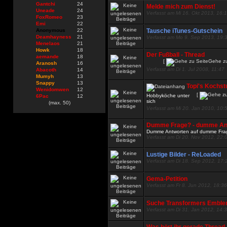
Gantchi
24
Melde mich zum Dienst!
Uneade
24
Verfasst am Mi 16. Okt 2013, 16:
FoxRomeo
23
Emi
22
Anonymous
22
Tausche iTunes-Gutschein
Deamhayness
21
Verfasst am Mo 9. Sep 2013, 19:
Menelaos
21
Howk
18
Der Fußball - Thread
aemande
18
[
Gehe zu
Aranosh
16
Verfasst am Di 1. Jul 2008, 11:47
Abacoth
14
Mumyh
13
Snappy
13
Topi's Kochst
Wenidomwen
12
[
Hobbyköche unter
6Pac
12
sich
(max. 50)
Verfasst am Mi 20. Jan 2010, 10:
Dumme Frage? - dumme An
Dumme Antworten auf dumme Fra
Verfasst am Di 20. Nov 2012, 22:
Lustige Bilder - ReLoaded
Verfasst am Di 18. Sep 2012, 17:
Gema-Petition
Verfasst am Fr 8. Jun 2012, 18:36
Suche Transformers Emble
Verfasst am Di 31. Jan 2012, 14: