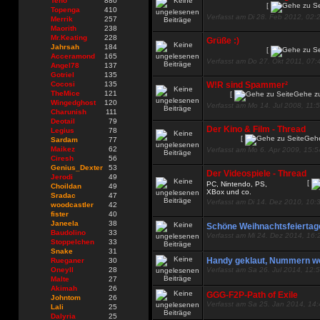
Teno
880
[
Topenga
410
Verfasst am Di 28. Feb 2012, 02:
Merrik
257
Maorith
238
Mr.Keating
228
Grüße :)
Jahrsah
184
[
Acceramond
165
Verfasst am Do 27. Okt 2011, 07:
Angel78
137
Gotriel
135
Cocosi
135
W!R sind Spammer²
TheMice
121
[
Gehe zu
Wingedghost
120
Verfasst am Mo 14. Jul 2008, 11:
Charunish
111
Deotail
79
Der Kino & Film - Thread
Legius
78
[
Gehe
Sardam
77
Maikez
62
Verfasst am Mo 6. Apr 2009, 15:5
Ciresh
56
Genius_Dexter
53
Der Videospiele - Thread
Jerodi
49
[
PC, Nintendo, PS,
Choildan
49
XBox und co.
Sradac
47
Verfasst am Di 14. Dez 2010, 10:
woodcastler
42
fister
40
Janeela
38
Schöne Weihnachtsfeiertag
Baudolino
33
Verfasst am Mi 24. Dez 2014, 16:
Stoppelchen
33
Snake
31
Handy geklaut, Nummern we
Rueganer
30
Oneyll
28
Verfasst am Sa 26. Jul 2014, 12:
Malte
27
Akimah
26
GGG-F2P-Path of Exile
Johntom
26
Verfasst am Sa 25. Jan 2014, 14
Lali
25
Dalyria
25