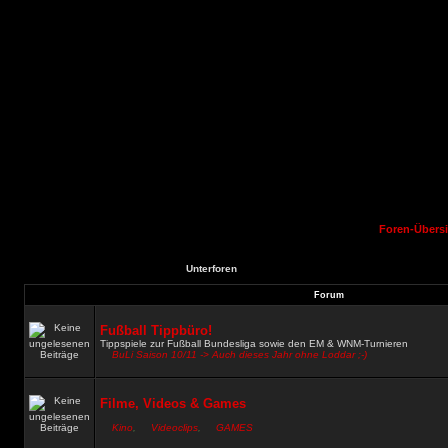
Foren-Übersi
Unterforen
Forum
Fußball Tippbüro!
Tippspiele zur Fußball Bundesliga sowie den EM & WNM-Turnieren
BuLi Saison 10/11 -> Auch dieses Jahr ohne Loddar ;-)
Filme, Videos & Games
Kino
,
Videoclips
,
GAMES