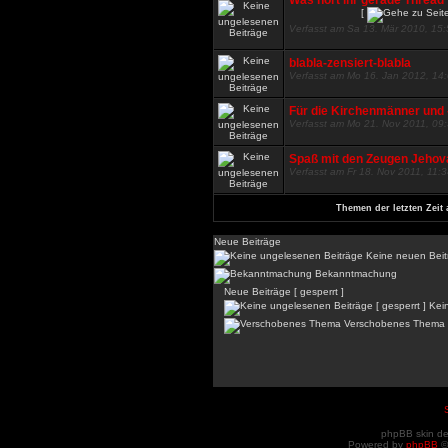
Was hört ihr gerade Thread
[
Verfasst am Sa 13. Mär 2010, 15
blabla-zensiert-blabla
Verfasst am Mo 16. Jan 2012, 14
Für die Kirchenmänner und -
Verfasst am Mo 21. Nov 2011, 09
Spaß mit den Zeugen Jehov
Verfasst am Fr 18. Nov 2011, 11:
Themen der letzten Zeit 
Neue Beiträge
Keine neuen Beit
Bekanntmachung
Neue Beiträge [ gesperrt ]
Kein
Verschobenes Thema
phpBB skin d
Powered by
phpBB
©