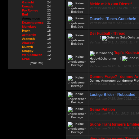
Gantchi
24
Melde mich zum Dienst!
Uneade
24
Verfasst am Mi 16. Okt 2013, 16:
FoxRomeo
23
Emi
22
Anonymous
22
Tausche iTunes-Gutschein
Deamhayness
21
Verfasst am Mo 9. Sep 2013, 19:
Menelaos
21
Howk
18
Der Fußball - Thread
aemande
18
[
Gehe zu
Aranosh
16
Verfasst am Di 1. Jul 2008, 11:47
Abacoth
14
Mumyh
13
Snappy
13
Topi's Kochst
Wenidomwen
12
[
Hobbyköche unter
6Pac
12
sich
(max. 50)
Verfasst am Mi 20. Jan 2010, 10:
Dumme Frage? - dumme An
Dumme Antworten auf dumme Fra
Verfasst am Di 20. Nov 2012, 22:
Lustige Bilder - ReLoaded
Verfasst am Di 18. Sep 2012, 17:
Gema-Petition
Verfasst am Fr 8. Jun 2012, 18:36
Suche Transformers Emble
Verfasst am Di 31. Jan 2012, 14: