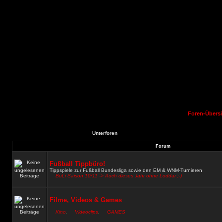
Foren-Übersi
Unterforen
Forum
Fußball Tippbüro!
Tippspiele zur Fußball Bundesliga sowie den EM & WNM-Turnieren
BuLi Saison 10/11 -> Auch dieses Jahr ohne Loddar ;-)
Filme, Videos & Games
Kino
,
Videoclips
,
GAMES