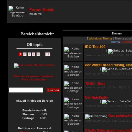
Forum Spiele
mach mit!
Bereichsübersicht
Themen
[
Wichtiges Thema
|
Thema gesc
Thema
|
Standa
Off topic
IRC-Top 100
[
...
1
2
3
4
5
14
Verfasst am Di 17. Okt 2006, 18:
der WitzeThread *lustig, lust
[
Geh
Verfasst am Fr 26. Jan 2007, 15:
Themen als gelesen markieren
Forum beobachten
TESO - Beta
Verfasst am Mo 13. Jan 2014, 11
Die Spielhalle
Aktuell in diesem Bereich
[
Geh
Verfasst am Fr 1. Jan 2010, 16:18
Bereichsstatistik
Themen:
343
Das politisch
Beiträge
4681
Verfasst am Mi 19. Sep 2012, 13:
Beiträge von Usern > 4
Challo Gilde absch geschaff