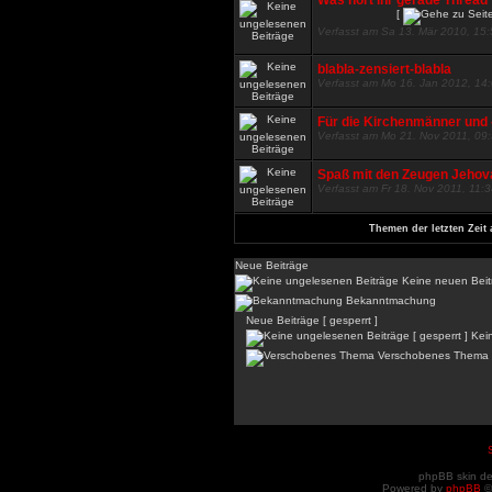
Was hört ihr gerade Thread
[
Verfasst am Sa 13. Mär 2010, 15
blabla-zensiert-blabla
Verfasst am Mo 16. Jan 2012, 14
Für die Kirchenmänner und -
Verfasst am Mo 21. Nov 2011, 09
Spaß mit den Zeugen Jehov
Verfasst am Fr 18. Nov 2011, 11:
Themen der letzten Zeit 
Neue Beiträge
Keine neuen Beit
Bekanntmachung
Neue Beiträge [ gesperrt ]
Kein
Verschobenes Thema
phpBB skin d
Powered by
phpBB
©