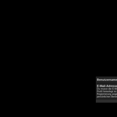
Benutzername
E-Mail-Adresse
Du musst die E-Ma
Profil hinterlegt is
Registrierung ang
persönlichen Berei