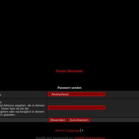
Foren-Übersicht
Passwort senden
:
:
il-Adresse angeben, die in deinem
t. Diese hast du bei der
egeben oder nachträglich in deinem
ch geändert.
Select Language
▼
phpBB skin developed by:
phpBB Headquarters