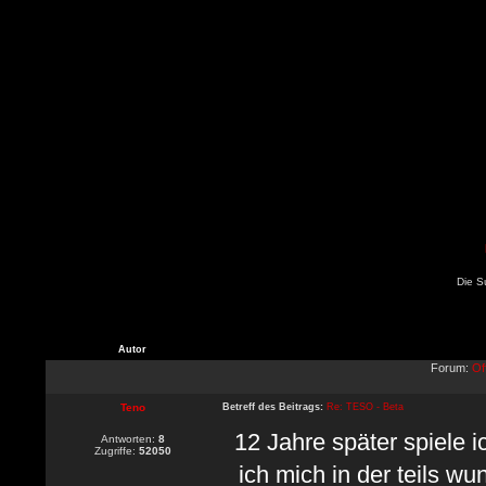
Die S
Autor
Forum:
Of
Teno
Betreff des Beitrags:
Re: TESO - Beta
12 Jahre später spiele 
Antworten:
8
Zugriffe:
52050
ich mich in der teils w