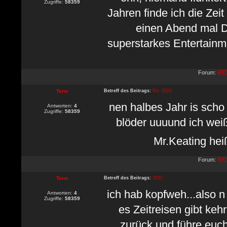
Zugriffe:
58359
Jahren finde ich die Zeit
einen Abend mal D
superstarkes Entertainm
Forum:
RED
Teno
Betreff des Beitrags:
Re: 2022
nen halbes Jahr is scho
Antworten:
4
Zugriffe:
58359
blöder uuuund ich wei
Mr.Keating hei
Forum:
RED
Teno
Betreff des Beitrags:
2022
ich hab kopfweh...also n
Antworten:
4
Zugriffe:
58359
es Zeitreisen gibt ke
zurück und führe euch