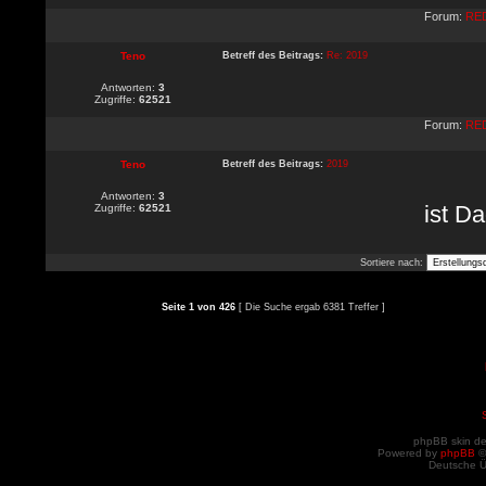
Forum:
RED
Teno
Betreff des Beitrags:
Re: 2019
Antworten:
3
Zugriffe:
62521
Forum:
RED
Teno
Betreff des Beitrags:
2019
Antworten:
3
ist Da
Zugriffe:
62521
Sortiere nach:
Seite
1
von
426
[ Die Suche ergab 6381 Treffer ]
phpBB skin d
Powered by
phpBB
©
Deutsche 