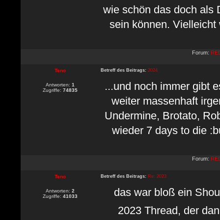
wie schön das doch als
sein können. Vielleicht
Forum:
RED
Teno
Betreff des Beitrags:
2024
...und noch immer gibt 
Antworten:
1
Zugriffe:
74835
weiter massenhaft irg
Undermine, Brotato, Rob
wieder 7 days to die 
Forum:
RED
Teno
Betreff des Beitrags:
Re: 2023
das war bloß ein Shout 
Antworten:
2
Zugriffe:
41033
2023 Thread, der dank