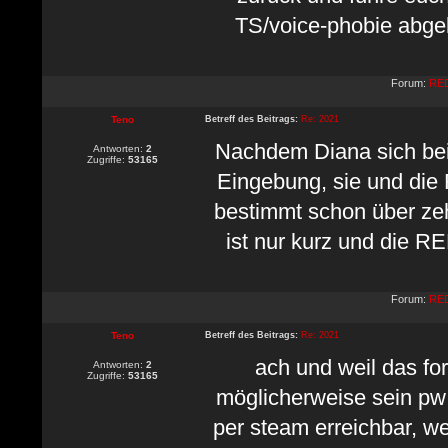
TS/voice-phobie abgeleg
Forum:
RED
Teno
Betreff des Beitrags:
Re: 2021
Nachdem Diana sich bei 
Antworten:
2
Zugriffe:
53165
Eingebung, sie und die
bestimmt schon über ze
ist nur kurz und die R
Forum:
RED
Teno
Betreff des Beitrags:
Re: 2021
ach und weil das fo
Antworten:
2
Zugriffe:
53165
möglicherweise sein pw 
per steam erreichbar, w