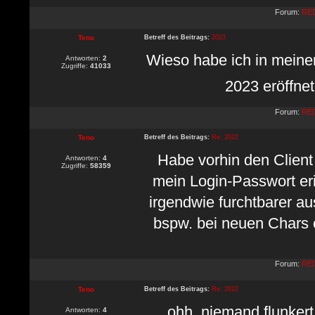
Forum:
RED
Teno
Betreff des Beitrags:
2023
Wieso habe ich in meinem
Antworten:
2
Zugriffe:
41033
2023 eröffne
Forum:
RED
Teno
Betreff des Beitrags:
Re: 2022
Habe vorhin den Client
Antworten:
4
Zugriffe:
58359
mein Login-Passwort er
irgendwie furchtbarer au
bspw. bei neuen Chars 
Forum:
RED
Teno
Betreff des Beitrags:
Re: 2022
ohh, niemand flunkert
Antworten:
4