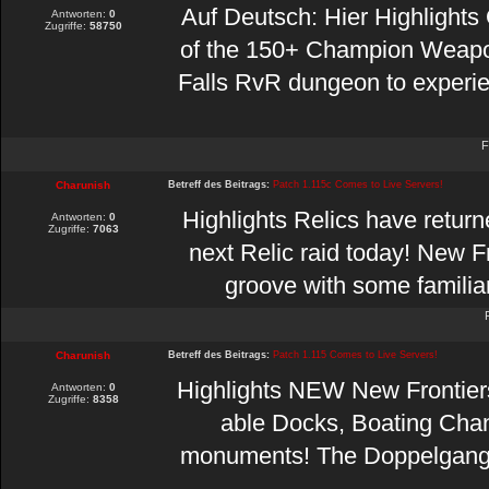
Auf Deutsch: Hier Highlights
Antworten:
0
Zugriffe:
58750
of the 150+ Champion Weapon
Falls RvR dungeon to experi
F
Charunish
Betreff des Beitrags:
Patch 1.115c Comes to Live Servers!
Highlights Relics have return
Antworten:
0
Zugriffe:
7063
next Relic raid today! New F
groove with some familiar
F
Charunish
Betreff des Beitrags:
Patch 1.115 Comes to Live Servers!
Highlights NEW New Frontiers
Antworten:
0
Zugriffe:
8358
able Docks, Boating Cha
monuments! The Doppelganger