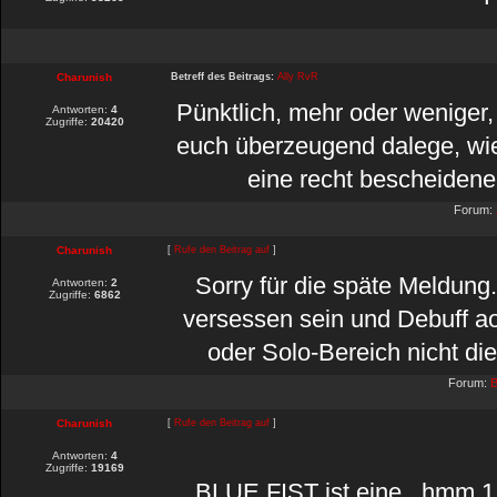
Charunish
Betreff des Beitrags:
Ally RvR
Pünktlich, mehr oder weniger,
Antworten:
4
Zugriffe:
20420
euch überzeugend dalege, wie d
eine recht bescheidene 
Forum:
Charunish
[
Rufe den Beitrag auf
]
Sorry für die späte Meldung
Antworten:
2
Zugriffe:
6862
versessen sein und Debuff a
oder Solo-Bereich nicht die
Forum:
B
Charunish
[
Rufe den Beitrag auf
]
Antworten:
4
Zugriffe:
19169
BLUE FIST ist eine...hmm 1 