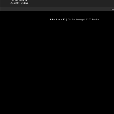
Antworten:
6
Zugriffe:
21452
Sor
Seite
1
von
92
[ Die Suche ergab 1375 Treffer ]