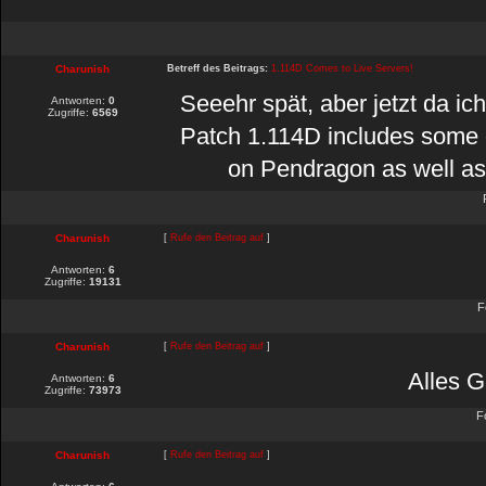
Charunish
Betreff des Beitrags:
1.114D Comes to Live Servers!
Seeehr spät, aber jetzt da ic
Antworten:
0
Zugriffe:
6569
Patch 1.114D includes some o
on Pendragon as well as 
Charunish
[
Rufe den Beitrag auf
]
Antworten:
6
Zugriffe:
19131
F
Charunish
[
Rufe den Beitrag auf
]
Alles G
Antworten:
6
Zugriffe:
73973
F
Charunish
[
Rufe den Beitrag auf
]