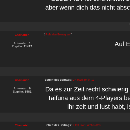
aber wenn dich das nicht absc
Charunish
[
Rufe den Beitrag auf
]
Auf E
Antworten:
1
Zugriffe:
11417
Charunish
Betreff des Beitrags:
DF Raid am 5. 12
Da es zur Zeit recht schwierig
Antworten:
0
Zugriffe:
6581
Taifuna aus dem 4-Players ber
ihr zeit und lust habt
Charunish
Betreff des Beitrags:
1.116 Live Patch Notes