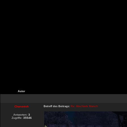
Autor
Charunish
Betreff des Beitrags:
Re: Abschieds Marsch
Antworten:
3
Zugriffe:
35546