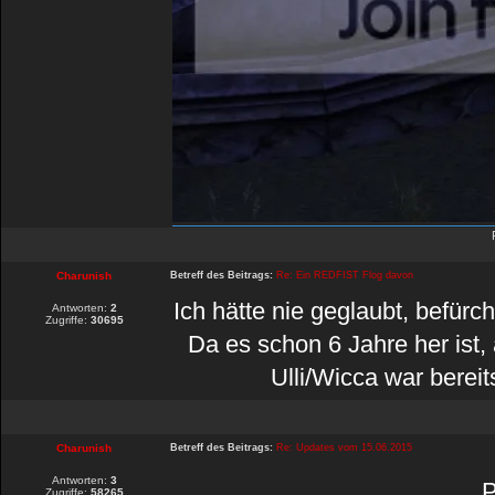
Charunish
Betreff des Beitrags:
Re: Ein REDFIST Flog davon
Ich hätte nie geglaubt, befürc
Antworten:
2
Zugriffe:
30695
Da es schon 6 Jahre her ist, 
Ulli/Wicca war bereit
Charunish
Betreff des Beitrags:
Re: Updates vom 15.06.2015
Antworten:
3
P
Zugriffe:
58265