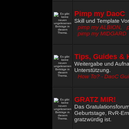
Pimp my DaoC
Skill und Template Vo
pimp my ALBION
,
pimp my MIDGARD
Tips, Guides & 
Weitergabe und Aufna
Unterstützung.
How To? - DaoC Gu
GRATZ MIR!
Das Gratulationsforum
Geburtstage, RvR-Err
gratzwürdig ist.