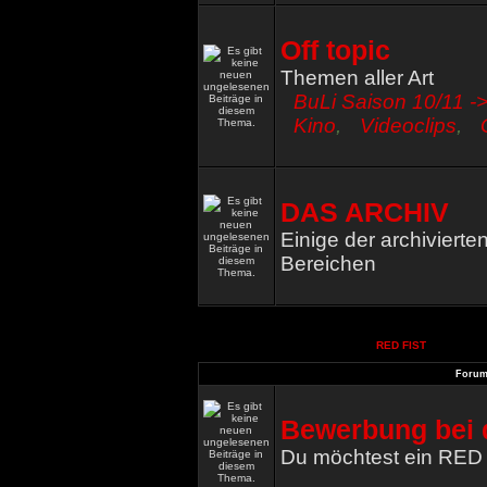
Off topic
Themen aller Art
BuLi Saison 10/11 ->
Kino
,
Videoclips
,
DAS ARCHIV
Einige der archiviert
Bereichen
RED FIST
Foru
Bewerbung bei 
Du möchtest ein RED