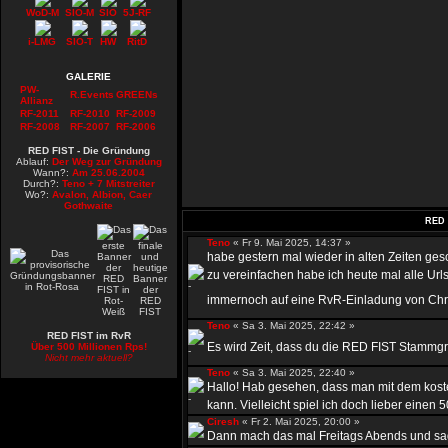
WoD-M
SIO-M
SIO
5J-RF
i-LMG
SIO-T
HW
RitD
GALERIE
PW-
R.Events
GREENs
Allianz
RF-2011
RF-2010
RF-2009
RF-2008
RF-2007
RF-2006
RED FIST - Die Gründung
Ablauf:
Der Weg zur Gründung
Wann?:
Am 25.06.2004
Durch?:
Teno + 7 Mitstreiter
Wo?:
Avalon, Albion, Caer
Gothwaite
RED 
Teno
« Fr 9. Mai 2025, 14:37 »
habe gestern mal wieder in alten Zeiten ge
zu vereinfachen habe ich heute mal alle Urls
immernoch auf eine RvR-Einladung von Chr
Teno
« Sa 3. Mai 2025, 22:42 »
RED FIST im RvR
Es wird Zeit, dass du die RED FIST Stammgru
Über 500 Millionen Rps!
Nicht mehr aktuell?
Teno
« Sa 3. Mai 2025, 22:40 »
Hallo! Hab gesehen, dass man mit dem kost
kann. Vielleicht spiel ich doch lieber einen 50
Ciresh
« Fr 2. Mai 2025, 20:00 »
Dann mach das mal Freitags Abends und sag 