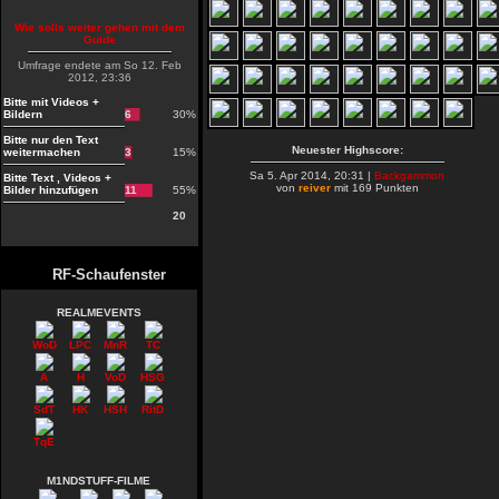
Wie solls weiter gehen mit dem
Guide
Umfrage endete am So 12. Feb
2012, 23:36
Bitte mit Videos +
Bildern
6
30%
Bitte nur den Text
Neuester Highscore:
weitermachen
3
15%
Sa 5. Apr 2014, 20:31 |
Backgammon
Bitte Text , Videos +
von
reiver
mit 169 Punkten
Bilder hinzufügen
11
55%
20
RF-Schaufenster
REALMEVENTS
WoD
LPC
MnR
TC
A
H
VoD
HSG
SdT
HK
HSH
RitD
TqE
M1NDSTUFF-FILME