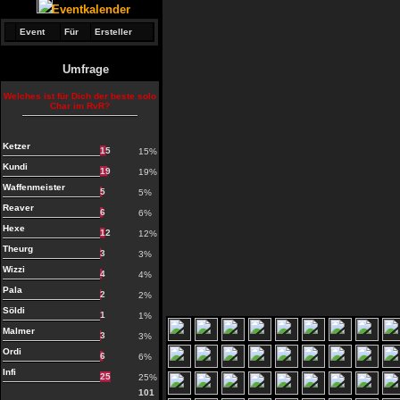
Eventkalender
Event
Für
Ersteller
Umfrage
Welches ist für Dich der beste solo
Char im RvR?
Ketzer
15
15%
Kundi
19
19%
Waffenmeister
5
5%
Reaver
6
6%
Hexe
12
12%
Theurg
3
3%
Wizzi
4
4%
Pala
2
2%
Söldi
1
1%
Malmer
3
3%
Ordi
6
6%
Infi
25
25%
101