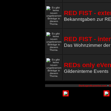
RED FIST - exte
Bekanntgaben zur R
RED FIST - inte
Das Wohnzimmer de
REDs only eVen
Gildeninterne Events
Darkageofcamelot.com
•
E