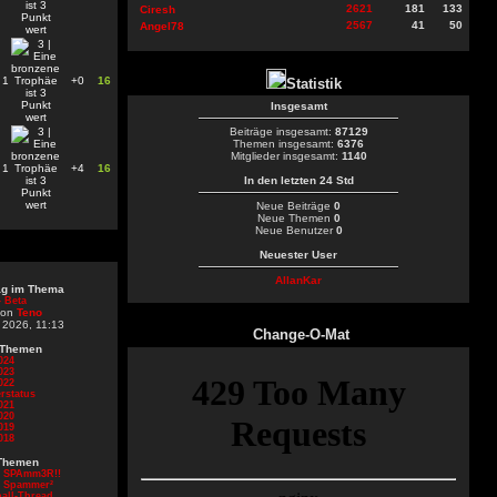
2621
181
133
Ciresh
2567
41
50
Angel78
1
+0
16
Statistik
Insgesamt
Beiträge insgesamt:
87129
Themen insgesamt:
6376
Mitglieder insgesamt:
1140
1
+4
16
In den letzten 24 Std
Neue Beiträge
0
Neue Themen
0
Neue Benutzer
0
Neuester User
AllanKar
rag im Thema
 Beta
von
Teno
 2026, 11:13
Change-O-Mat
 Themen
024
023
022
rstatus
021
020
019
018
Themen
d SPAmm3R!!
d Spammer²
all-Thread