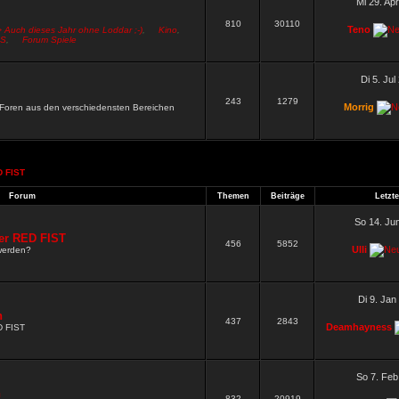
Mi 29. Ap
810
30110
Teno
> Auch dieses Jahr ohne Loddar ;-)
,
Kino
,
S
,
Forum Spiele
Di 5. Jul
243
1279
Morrig
n Foren aus den verschiedensten Bereichen
 FIST
.
Forum
Themen
Beiträge
Letzte
So 14. Ju
er RED FIST
456
5852
Ulli
werden?
Di 9. Jan
n
437
2843
Deamhayness
D FIST
So 7. Feb
n
832
20919