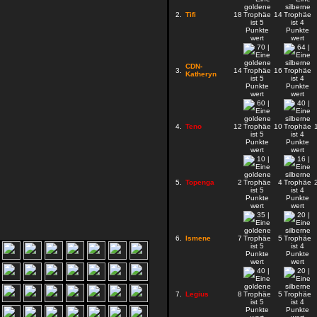
2.
Tifi
18
14
CDN-
3.
14
16
Katheryn
4.
Teno
12
10
5.
Topenga
2
4
6.
Ismene
7
5
7.
Legius
8
5