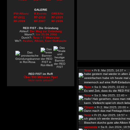
GALERIE
PW-Allianz
R.Events
GREENs
RF-2011
RF-2010
RF-2009
RF-2008
RF-2007
RF-2006
RED FIST - Die Gründung
Ablauf:
Der Weg zur Gründung
Wann?:
Am 25.06.2004
Durch?:
Teno + 7 Mitstreiter
Wo?:
Avalon, Albion, Caer Gothwaite
Teno
« Fr 9. Mai 2025, 14:37 »
RED FIST im RvR
habe gestern mal wieder in alten
Über 500 Millionen Rps!
vereinfachen habe ich heute mal al
Nicht mehr aktuell?
immernoch auf eine RvR-Einladun
Teno
« Sa 3. Mai 2025, 22:42 »
Es wird Zeit, dass du die RED FIS
Teno
« Sa 3. Mai 2025, 22:40 »
Hallo! Hab gesehen, dass man mit
kann. Vielleicht spiel ich doch lieb
Ciresh
« Fr 2. Mai 2025, 20:00 
Dann mach das mal Freitags Abend
Teno
« Fr 25. Apr 2025, 18:57 »
ich glaub ich werde demnächst ma
Bisschen durchs gute alte Albion fli
aemande
« Sa 8. Jun 2024, 18: