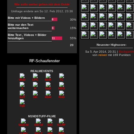
Wie solls weiter gehen mit dem Guide
Umfrage endete am So 12. Feb 2012, 23:36
Bitte mit Videos + Bildern
6
30%
Bitte nur den Text
weitermachen
3
15%
Bitte Text , Videos + Bilder
hinzufügen
11
55%
Neuester Highscore:
20
Sa 5. Apr 2014, 20:31 |
Backgamm
von
reiver
mit 169 Punkten
RF-Schaufenster
REALMEVENTS
WoD
LPC
MnR
TC
A
H
VoD
HSG
SdT
HK
HSH
RitD
TqE
M1NDSTUFF-FILME
WoD-M
SIO-M
SIO
5J-RF
i-LMG
SIO-T
HW
RitD