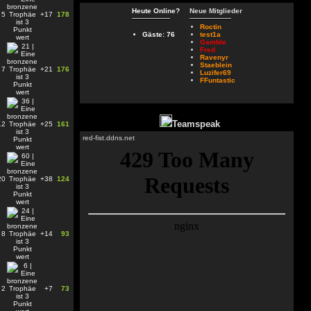
Heute Online?
Neue Mitglieder
5
+17
178
Roctin
Gäste: 76
test1a
Gamble
Fred
Ravenyr
Staeblein
7
+21
176
Luzifer69
FFuntastic
Teamspeak
12
+25
161
red-fist.ddns.net
20
+38
124
8
+14
93
2
+7
73