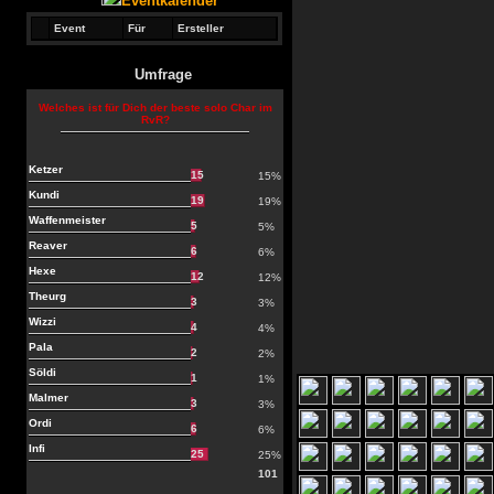
Eventkalender
Event
Für
Ersteller
Umfrage
Welches ist für Dich der beste solo Char im
RvR?
Ketzer
15
15%
Kundi
19
19%
Waffenmeister
5
5%
Reaver
6
6%
Hexe
12
12%
Theurg
3
3%
Wizzi
4
4%
Pala
2
2%
Söldi
1
1%
Malmer
3
3%
Ordi
6
6%
Infi
25
25%
101