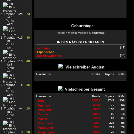
6
+25
73
Geburtstage
Heute hat kein Mitglied Geburtstag
1
+15
49
IN DEN NÄCHSTEN 10 TAGEN
(43)
svengun
Elpendecho
(50)
kuschelwuschel
4
+15
48
Vielschreiber
August
Username
Posts
Topics
PMs
2
+6
25
Vielschreiber Gesamt
Username
Posts
Topics
PMs
12639
2742
998
Teno
4744
72
54
Topenga
2
+4
19
4636
155
68
Menelaos
3927
99
74
Cocosi
3441
86
84
Maorith
3286
321
85
Charunish
2810
227
78
Mr.Keating
2651
29
54
3
+3
16
Wingedghost