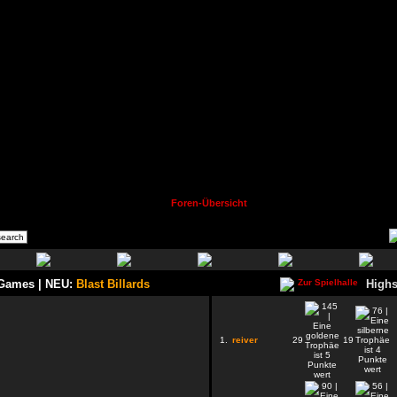
Foren-Übersicht
 Games | NEU:
Blast Billards
Highs
1.
reiver
29
19