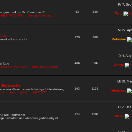
W neu setzen
Wen darf ich nach Fred und Gamble noch alles
Fr 7. Sep
53
530
9 »
mungen rund um DaoC und das RL
Teno
BEST PICTURE
,
Sonstige Umfragen
rn ja gut funktioniert
9 »
hbar
8 »
Mi 27. Ap
rdpw wie das vom zirkel
latz
5 »
170
788
Robistoo
renverkauf und suche
 rechte und müsste dich irgendwie pn mässig erreichen wegen
Di 4. Aug
486
3107
schläge
Oneyll
pimp my HIBERNIA
,
pimp my MIDGARD
Mi 30. Mä
ilfegesuche
193
1191
me von Wissen sowie tatkräftige Unterstützung.
Menelaos
ides
,
How to play?
,
HILF MIR!
Di 2. Dez
124
1307
ür alle Forumianer.
Ciresh
genschaften und alles was gratzwürdig ist.