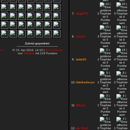
7.
Angel78
2
5
8.
Ciresh
3
4
Zuletzt gepunktet:
on
Fr 15. Apr 2016, 14:10 |
Blast Billards
von
Yshisur
mit 219 Punkten
9.
babe01
1
4
10.
littelkatheryn
1
2
11.
Nikyta
1
1
12.
der Esel
0
1