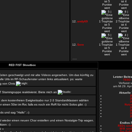
12.
andy69
1
2
12.
Sere
1
1
.....
RED FIST Shoutbox
 Zeiten geschwelgt und mir alte Videos angesehen. Um das künftig zu
Letzter Beit
le Urls im RF-Schaufenster unten links aktualisiert. ps: warte
TESO -
Verfasst 
g von Chris
am Mi 29. Apr
T Stammgruppe reaktivierst. Biete mich an
Aktuelle
2
2
 dem kostenfreien Ewigkeitsabo nur 2-3 Standardklassen wählen
2
er einen 50er im Rvr, falls es noch ein RvR für nicht Solos gibt :-)
Nutze
2
»
2
s und sag "Hallo" ;-)
2
2
l wieder einen neuen Char erstellen und einen Nostalgie-Trip wagen.
Endlos-
tzen :-)
REDs sin
59 »
W!R sin
Der Fußb