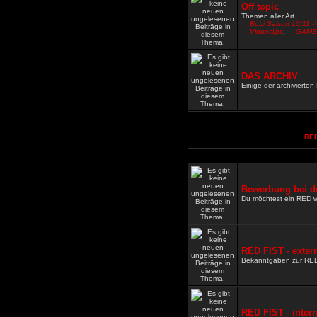
Off topic
Themen aller Art
BuLi Saison 10/11 -
Videoclips
,
GAME
DAS ARCHIV
Einige der archivierte
RED
Bewerbung bei d
Du möchtest ein RED 
RED FIST - exter
Bekanntgaben zur RE
RED FIST - inter