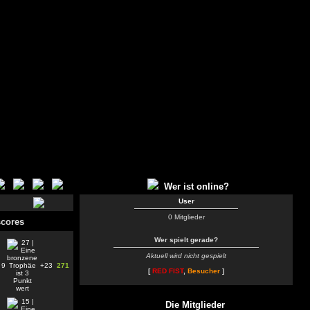
Wer ist online?
User
0 Mitglieder
cores
Wer spielt gerade?
Aktuell wird nicht gespielt
9
+23
271
[
RED FIST
,
Besucher
]
Die Mitglieder