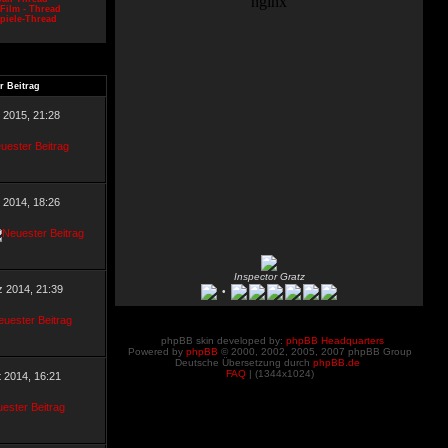
Film - Thread
piele-Thread
r Beitrag
l 2015, 21:28
 2014, 18:26
Inspector Gratz
z 2014, 21:39
•
phpBB skin developed by:
phpBB Headquarters
Powered by
phpBB
© 2000, 2002, 2005, 2007 phpBB Group
Deutsche Übersetzung durch
phpBB.de
FAQ
| (
1344x1024)
t 2014, 16:21