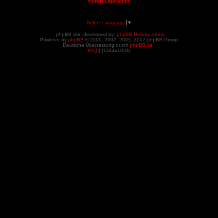
Foren-Übersicht
Select Language
▼
phpBB skin developed by:
phpBB Headquarters
Powered by
phpBB
© 2000, 2002, 2005, 2007 phpBB Group
Deutsche Übersetzung durch
phpBB.de
FAQ
| (
1344x1024)