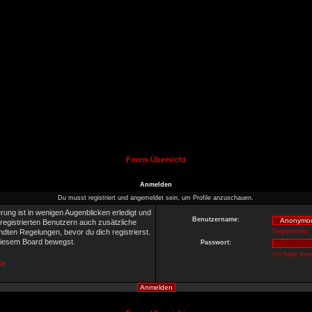
Foren-Übersicht
Anmelden
Du musst registriert und angemeldet sein, um Profile anzuschauen.
rung ist in wenigen Augenblicken erledigt und
Benutzername:
 registrierten Benutzern auch zusätzliche
ten Regelungen, bevor du dich registrierst.
Registrieren
 diesem Board bewegst.
Passwort:
Ich habe mei
ie