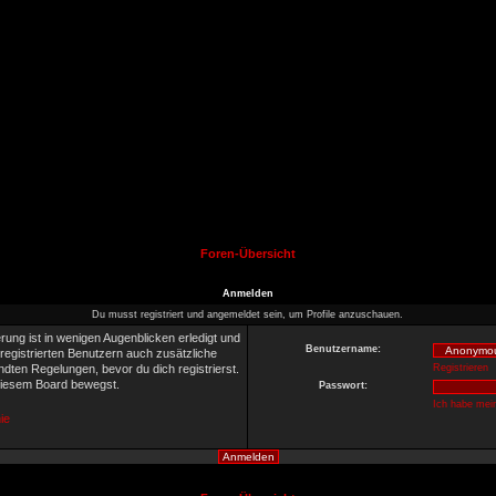
Foren-Übersicht
Anmelden
Du musst registriert und angemeldet sein, um Profile anzuschauen.
rung ist in wenigen Augenblicken erledigt und
Benutzername:
 registrierten Benutzern auch zusätzliche
ten Regelungen, bevor du dich registrierst.
Registrieren
 diesem Board bewegst.
Passwort:
Ich habe mei
ie