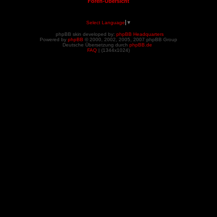
Foren-Übersicht
Select Language
▼
phpBB skin developed by:
phpBB Headquarters
Powered by
phpBB
© 2000, 2002, 2005, 2007 phpBB Group
Deutsche Übersetzung durch
phpBB.de
FAQ
| (
1344x1024)